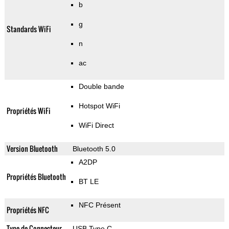
b
g
Standards WiFi
n
ac
Double bande
Hotspot WiFi
Propriétés WiFi
WiFi Direct
Version Bluetooth
Bluetooth 5.0
A2DP
Propriétés Bluetooth
BT LE
NFC Présent
Propriétés NFC
Type de Connecteur
USB Type C