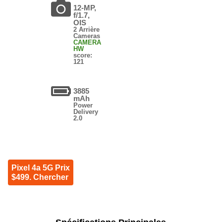
12-MP,
f/1.7,
OIS
2 Arrière
Cameras
CAMERA
HW
score:
121
3885
mAh
Power
Delivery
2.0
Pixel 4a 5G Prix
$499. Chercher