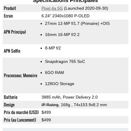
Spécifications Principales
Produit
Pixel 4a 5G
(Launched 2020-09-30)
Ecran
6.24" 2340x1080 P-OLED
27mm 12-MP f/1.7
(Primaire)
+OIS
APN Principal
16mm 16-MP f/2.2
8-MP f/2
APN Selfie
Snapdragon 765 SoC
6GO RAM
Processeur, Memoire
128GO Storage
Batterie
3885 mAh, Power Delivery 2.0
Design
IP Rating
, 168g
, 74x153.9x8.2 mm
Prix du marché (USD)
$499
Prix (au Lancement)
$499