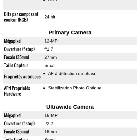
Bits par composant
24 bit
couleur (RGB)
Primary Camera
Mégapixel
12-MP
Ouverture (f-stop)
f/1.7
Focale (35mm)
27mm
Taille Capteur
Small
AF à détection de phase
Propriétés autofocus
APN Propriétés
Stabilization Photo Optique
Hardware
Ultrawide Camera
Mégapixel
16-MP
Ouverture (f-stop)
f/2.2
Focale (35mm)
16mm
Taille Capteur
Small