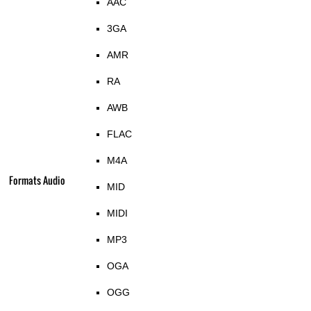
AAC
3GA
AMR
RA
AWB
FLAC
M4A
Formats Audio
MID
MIDI
MP3
OGA
OGG