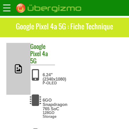
Google Pixel 4a 5G : Fiche Technique
Google
Pixel 4a
5G
6.24"
(2340x1080)
P-OLED
6GO
Snapdragon
765 SoC
128GO
Storage