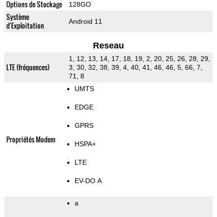
Options de Stockage
128GO
Système
Android 11
d'Exploitation
Reseau
1, 12, 13, 14, 17, 18, 19, 2, 20, 25, 26, 28, 29,
LTE (fréquences)
3, 30, 32, 38, 39, 4, 40, 41, 46, 46, 5, 66, 7,
71, 8
UMTS
EDGE
GPRS
Propriétés Modem
HSPA+
LTE
EV-DO A
a