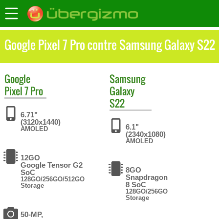
Google Pixel 7 Pro contre Samsung Galaxy S22
Google
Samsung
Pixel 7 Pro
Galaxy
S22
6.71"
(3120x1440)
6.1"
AMOLED
(2340x1080)
AMOLED
12GO
Google Tensor G2
8GO
SoC
Snapdragon
128GO/256GO/512GO
8 SoC
Storage
128GO/256GO
Storage
50-MP,