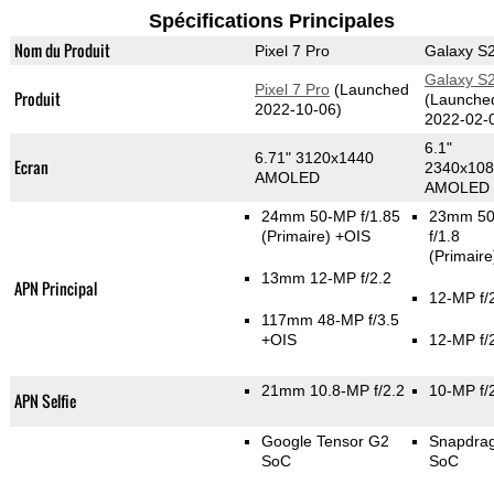
Spécifications Principales
Nom du Produit
Pixel 7 Pro
Galaxy S
Galaxy S
Pixel 7 Pro
(Launched
Produit
(Launche
2022-10-06)
2022-02-
6.1"
6.71" 3120x1440
Ecran
2340x10
AMOLED
AMOLED
24mm 50-MP f/1.85
23mm 5
(Primaire)
+OIS
f/1.8
(Primaire
13mm 12-MP f/2.2
APN Principal
12-MP f/
117mm 48-MP f/3.5
+OIS
12-MP f/
21mm 10.8-MP f/2.2
10-MP f/
APN Selfie
Google Tensor G2
Snapdra
SoC
SoC