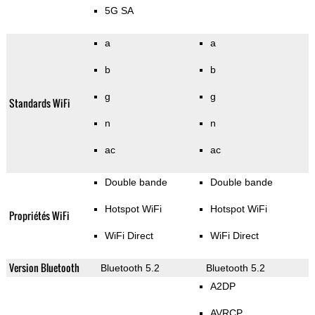
5G SA
a
a
b
b
g
g
Standards WiFi
n
n
ac
ac
Double bande
Double bande
Hotspot WiFi
Hotspot WiFi
Propriétés WiFi
WiFi Direct
WiFi Direct
Version Bluetooth
Bluetooth 5.2
Bluetooth 5.2
A2DP
AVRCP