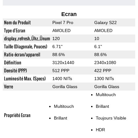
Ecran
Nom du Produit
Pixel 7 Pro
Galaxy S22
Type d'Ecran
AMOLED
AMOLED
display_refresh_Ühz_Ünum
120
10
Taille (Diagonale, Pouces)
6.71"
6.1"
Ratio écran/appareil
88.6%
88.6%
Définition
3120x1440
2340x1080
Densité (PPP)
512 PPP
422 PPP
Luminosité Max. (Specs)
1400 NITs
1300 NITs
Verre
Gorilla Glass
Gorilla Glass
Multitouch
Multitouch
Brillant
Propriété Ecran
Brillant
Toujours Visible
HDR