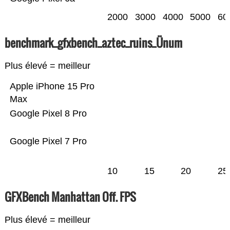
2000
3000
4000
5000
60
benchmark_gfxbench_aztec_ruins_Ünum
Plus élevé = meilleur
Apple iPhone 15 Pro
Max
Google Pixel 8 Pro
Google Pixel 7 Pro
10
15
20
25
GFXBench Manhattan Off. FPS
Plus élevé = meilleur