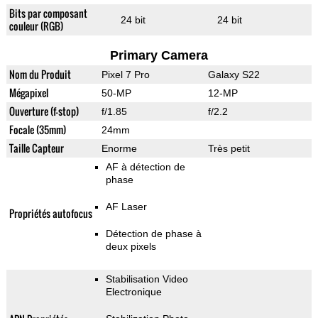
Bits par composant
24 bit
24 bit
couleur (RGB)
Primary Camera
Nom du Produit
Pixel 7 Pro
Galaxy S22
Mégapixel
50-MP
12-MP
Ouverture (f-stop)
f/1.85
f/2.2
Focale (35mm)
24mm
Taille Capteur
Enorme
Très petit
AF à détection de
phase
AF Laser
Propriétés autofocus
Détection de phase à
deux pixels
Stabilisation Video
Electronique