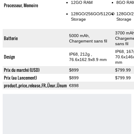
12GO RAM
8GO RA
Processeur, Memoire
128GO/256GO/512GO
128GO/
Storage
Storage
3700 mAh
5000 mAh,
Batterie
Chargem
Chargement sans fil
sans fil
IP68, 16
IP68, 212g
,
Design
70.6x146
76.6x162.9x8.9 mm
mm
Prix du marché (USD)
$899
$799.99
Prix (au Lancement)
$899
$799.99
product_price_release_FR_Üeur_Ünum
€898