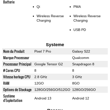
Batterie
Qi
PMA
Wireless Reverse
Wireless Reverse
Charging
Charging
USB PD
Systeme
Nom du Produit
Pixel 7 Pro
Galaxy S22
Marque Processeur
Qualcomm
Processeur Principal
Google Tensor G2
Snapdragon 8
# Cores CPU
8
8
Vitesse horloge CPU
2.8 GHz
3 GHz
RAM
12GO
8GO
Options de Stockage
128GO/256GO/512GO
128GO/256GO
Système
Android 13
Android 12
d'Exploitation