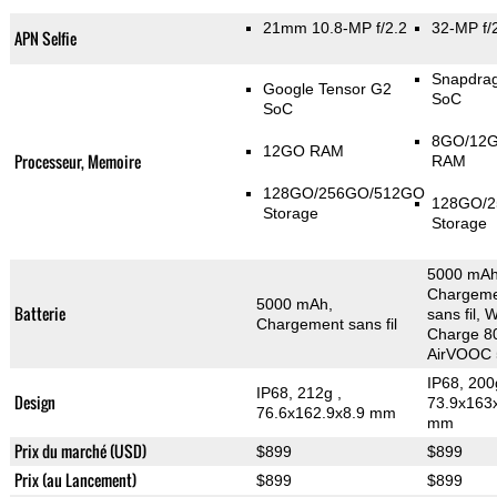
21mm 10.8-MP f/2.2
32-MP f/
APN Selfie
Snapdra
Google Tensor G2
SoC
SoC
8GO/12
12GO RAM
Processeur, Memoire
RAM
128GO/256GO/512GO
128GO/
Storage
Storage
5000 mAh
Chargem
5000 mAh,
Batterie
sans fil, 
Chargement sans fil
Charge 8
AirVOOC 
IP68, 20
IP68, 212g
,
Design
73.9x163
76.6x162.9x8.9 mm
mm
Prix du marché (USD)
$899
$899
Prix (au Lancement)
$899
$899