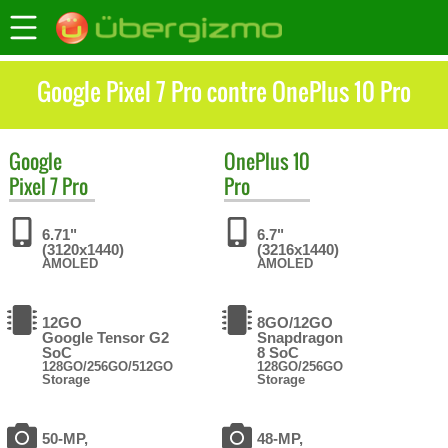
Google Pixel 7 Pro contre OnePlus 10 Pro
Google
OnePlus
10
Pixel 7 Pro
Pro
6.71"
6.7"
(3120x1440)
(3216x1440)
AMOLED
AMOLED
12GO
8GO/12GO
Google Tensor G2
Snapdragon
SoC
8 SoC
128GO/256GO/512GO
128GO/256GO
Storage
Storage
50-MP,
48-MP,