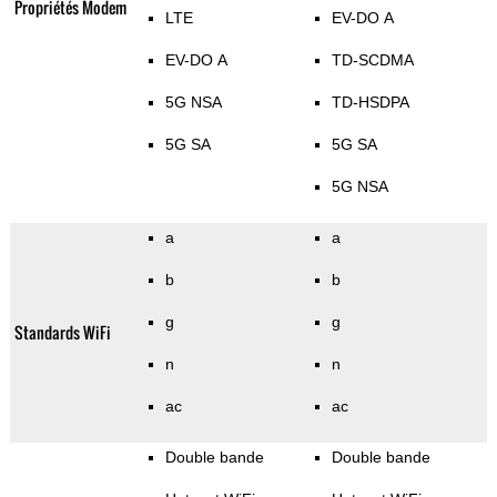
Propriétés Modem
LTE
EV-DO A
EV-DO A
TD-SCDMA
5G NSA
TD-HSDPA
5G SA
5G SA
5G NSA
a
a
b
b
g
g
Standards WiFi
n
n
ac
ac
Double bande
Double bande