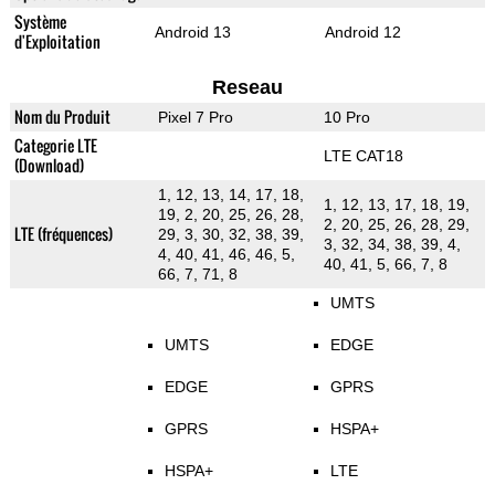
Système
Android 13
Android 12
d'Exploitation
Reseau
Nom du Produit
Pixel 7 Pro
10 Pro
Categorie LTE
LTE CAT18
(Download)
1, 12, 13, 14, 17, 18,
1, 12, 13, 17, 18, 19,
19, 2, 20, 25, 26, 28,
2, 20, 25, 26, 28, 29,
LTE (fréquences)
29, 3, 30, 32, 38, 39,
3, 32, 34, 38, 39, 4,
4, 40, 41, 46, 46, 5,
40, 41, 5, 66, 7, 8
66, 7, 71, 8
UMTS
UMTS
EDGE
EDGE
GPRS
GPRS
HSPA+
HSPA+
LTE