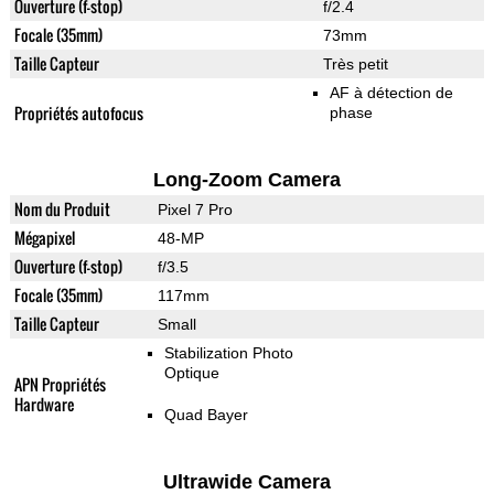
Ouverture (f-stop)
f/2.4
Focale (35mm)
73mm
Taille Capteur
Très petit
AF à détection de
Propriétés autofocus
phase
Long-Zoom Camera
Nom du Produit
Pixel 7 Pro
Mégapixel
48-MP
Ouverture (f-stop)
f/3.5
Focale (35mm)
117mm
Taille Capteur
Small
Stabilization Photo
Optique
APN Propriétés
Hardware
Quad Bayer
Ultrawide Camera