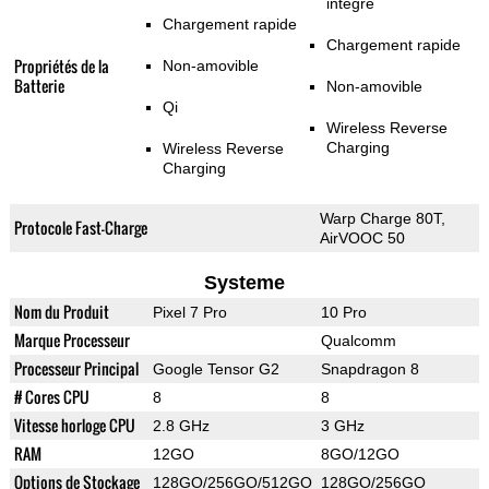
intégré
Chargement rapide
Chargement rapide
Propriétés de la
Non-amovible
Batterie
Non-amovible
Qi
Wireless Reverse
Charging
Wireless Reverse
Charging
Warp Charge 80T,
Protocole Fast-Charge
AirVOOC 50
Systeme
Nom du Produit
Pixel 7 Pro
10 Pro
Marque Processeur
Qualcomm
Processeur Principal
Google Tensor G2
Snapdragon 8
# Cores CPU
8
8
Vitesse horloge CPU
2.8 GHz
3 GHz
RAM
12GO
8GO/12GO
Options de Stockage
128GO/256GO/512GO
128GO/256GO