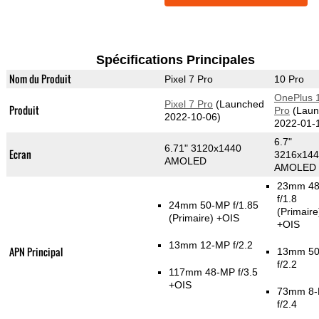
Spécifications Principales
Nom du Produit
Pixel 7 Pro
10 Pro
OnePlus 
Pixel 7 Pro
(Launched
Produit
Pro
(Laun
2022-10-06)
2022-01-
6.7"
6.71" 3120x1440
Ecran
3216x14
AMOLED
AMOLED
23mm 4
f/1.8
24mm 50-MP f/1.85
(Primaire
(Primaire)
+OIS
+OIS
13mm 12-MP f/2.2
APN Principal
13mm 5
f/2.2
117mm 48-MP f/3.5
+OIS
73mm 8
f/2.4