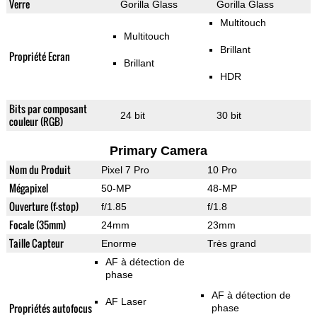
Verre
Gorilla Glass
Gorilla Glass
Multitouch
Multitouch
Brillant
Propriété Ecran
Brillant
HDR
Bits par composant
24 bit
30 bit
couleur (RGB)
Primary Camera
Nom du Produit
Pixel 7 Pro
10 Pro
Mégapixel
50-MP
48-MP
Ouverture (f-stop)
f/1.85
f/1.8
Focale (35mm)
24mm
23mm
Taille Capteur
Enorme
Très grand
AF à détection de
phase
AF à détection de
AF Laser
Propriétés autofocus
phase