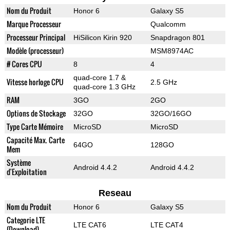
Nom du Produit
Honor 6
Galaxy S5
Marque Processeur
Qualcomm
Processeur Principal
HiSilicon Kirin 920
Snapdragon 801
Modèle (processeur)
MSM8974AC
# Cores CPU
8
4
quad-core 1.7 &
Vitesse horloge CPU
2.5 GHz
quad-core 1.3 GHz
RAM
3GO
2GO
Options de Stockage
32GO
32GO/16GO
Type Carte Mémoire
MicroSD
MicroSD
Capacité Max. Carte
64GO
128GO
Mem
Système
Android 4.4.2
Android 4.4.2
d'Exploitation
Reseau
Nom du Produit
Honor 6
Galaxy S5
Categorie LTE
LTE CAT6
LTE CAT4
(Download)