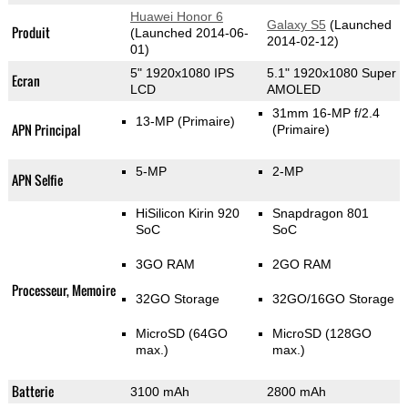
Huawei Honor 6
Galaxy S5
(Launched
Produit
(Launched 2014-06-
2014-02-12)
01)
5" 1920x1080 IPS
5.1" 1920x1080 Super
Ecran
LCD
AMOLED
31mm 16-MP f/2.4
13-MP
(Primaire)
APN Principal
(Primaire)
5-MP
2-MP
APN Selfie
HiSilicon Kirin 920
Snapdragon 801
SoC
SoC
3GO RAM
2GO RAM
Processeur, Memoire
32GO Storage
32GO/16GO Storage
MicroSD (64GO
MicroSD (128GO
max.)
max.)
Batterie
3100 mAh
2800 mAh