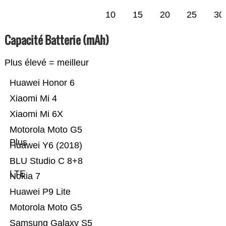
10
15
20
25
30
Capacité Batterie (mAh)
Plus élevé = meilleur
Huawei Honor 6
Xiaomi Mi 4
Xiaomi Mi 6X
Motorola Moto G5
Plus
Huawei Y6 (2018)
BLU Studio C 8+8
LTE
Nokia 7
Huawei P9 Lite
Motorola Moto G5
Samsung Galaxy S5