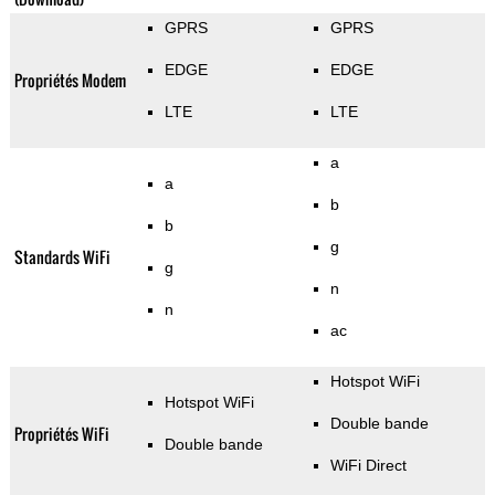
GPRS
GPRS
EDGE
EDGE
Propriétés Modem
LTE
LTE
a
a
b
b
g
Standards WiFi
g
n
n
ac
Hotspot WiFi
Hotspot WiFi
Double bande
Propriétés WiFi
Double bande
WiFi Direct