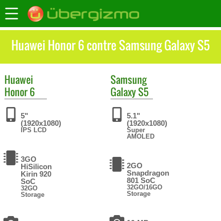
Huawei Honor 6 contre Samsung Galaxy S5
Huawei
Samsung
Honor 6
Galaxy S5
5"
5.1"
(1920x1080)
(1920x1080)
IPS LCD
Super
AMOLED
3GO
2GO
HiSilicon
Snapdragon
Kirin 920
801 SoC
SoC
32GO/16GO
32GO
Storage
Storage