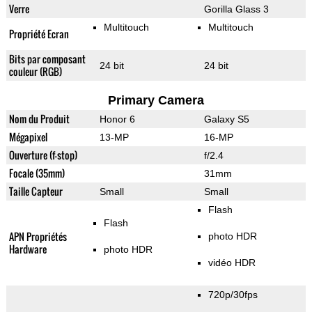
Verre
Gorilla Glass 3
Multitouch
Multitouch
Propriété Ecran
Bits par composant
24 bit
24 bit
couleur (RGB)
Primary Camera
Nom du Produit
Honor 6
Galaxy S5
Mégapixel
13-MP
16-MP
Ouverture (f-stop)
f/2.4
Focale (35mm)
31mm
Taille Capteur
Small
Small
Flash
Flash
APN Propriétés
photo HDR
Hardware
photo HDR
vidéo HDR
720p/30fps