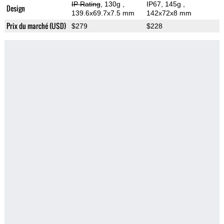
IP Rating
, 130g
,
IP67, 145g
,
Design
139.6x69.7x7.5 mm
142x72x8 mm
Prix du marché (USD)
$279
$228