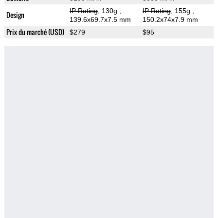
IP Rating
, 130g
,
IP Rating
, 155g
,
Design
139.6x69.7x7.5 mm
150.2x74x7.9 mm
Prix du marché (USD)
$279
$95