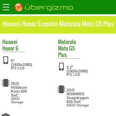
Huawei Honor 6 contre Motorola Moto G5 Plus
Huawei
Motorola
Honor 6
Moto G5
Plus
5"
(1920x1080)
5.2"
IPS LCD
(1920x1080)
IPS LCD
3GO
HiSilicon
2GO
Kirin 920
MSM8953
SoC
Snapdragon
32GO
625 SoC
Storage
64GO Storage