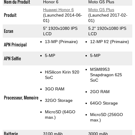
Nom du Produit
Honor 6
Moto G5 Plus
Huawei Honor 6
Moto G5 Plus
Produit
(Launched 2014-06-
(Launched 2017-02-
01)
01)
5" 1920x1080 IPS
5.2" 1920x1080 IPS
Ecran
LCD
LCD
13-MP
(Primaire)
12-MP f/2
(Primaire)
APN Principal
5-MP
5-MP
APN Selfie
MSM8953
HiSilicon Kirin 920
Snapdragon 625
SoC
SoC
3GO RAM
2GO RAM
Processeur, Memoire
32GO Storage
64GO Storage
MicroSD (64GO
MicroSD (256GO
max.)
max.)
Batterie
3100 mAh
3000 mAh