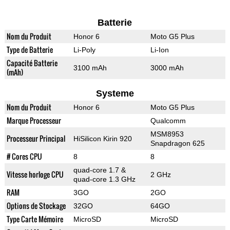
Batterie
Nom du Produit
Honor 6
Moto G5 Plus
Type de Batterie
Li-Poly
Li-Ion
Capacité Batterie
3100 mAh
3000 mAh
(mAh)
Systeme
Nom du Produit
Honor 6
Moto G5 Plus
Marque Processeur
Qualcomm
MSM8953
Processeur Principal
HiSilicon Kirin 920
Snapdragon 625
# Cores CPU
8
8
quad-core 1.7 &
Vitesse horloge CPU
2 GHz
quad-core 1.3 GHz
RAM
3GO
2GO
Options de Stockage
32GO
64GO
Type Carte Mémoire
MicroSD
MicroSD