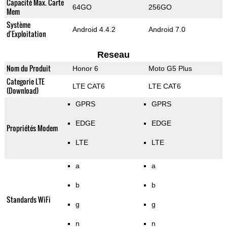
Capacité Max. Carte
64GO
256GO
Mem
Système
Android 4.4.2
Android 7.0
d'Exploitation
Reseau
Nom du Produit
Honor 6
Moto G5 Plus
Categorie LTE
LTE CAT6
LTE CAT6
(Download)
GPRS
GPRS
EDGE
EDGE
Propriétés Modem
LTE
LTE
a
a
b
b
Standards WiFi
g
g
n
n