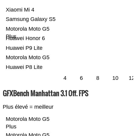
Xiaomi Mi 4
Samsung Galaxy S5
Motorola Moto G5
Plus
Huawei Honor 6
Huawei P9 Lite
Motorola Moto G5
Huawei P8 Lite
4
6
8
10
12
GFXBench Manhattan 3.1 Off. FPS
Plus élevé = meilleur
Motorola Moto G5
Plus
Motorola Moto G5