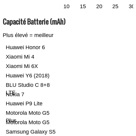
10
15
20
25
30
Capacité Batterie (mAh)
Plus élevé = meilleur
Huawei Honor 6
Xiaomi Mi 4
Xiaomi Mi 6X
Huawei Y6 (2018)
BLU Studio C 8+8
LTE
Nokia 7
Huawei P9 Lite
Motorola Moto G5
Plus
Motorola Moto G5
Samsung Galaxy S5