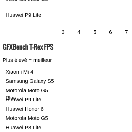
Huawei P9 Lite
3
4
5
6
7
GFXBench T-Rex FPS
Plus élevé = meilleur
Xiaomi Mi 4
Samsung Galaxy S5
Motorola Moto G5
Plus
Huawei P9 Lite
Huawei Honor 6
Motorola Moto G5
Huawei P8 Lite