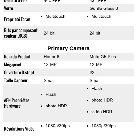
Densité (PPP)
441 PPP
424 PPP
Verre
Gorilla Glass 3
Multitouch
Multitouch
Propriété Ecran
Bits par composant
24 bit
24 bit
couleur (RGB)
Primary Camera
Nom du Produit
Honor 6
Moto G5 Plus
Mégapixel
13-MP
12-MP
Ouverture (f-stop)
f/2
Taille Capteur
Small
Small
Flash
Flash
APN Propriétés
photo HDR
Hardware
photo HDR
vidéo HDR
1080p/30fps
1080p/30fps
Résolutions Vidéo