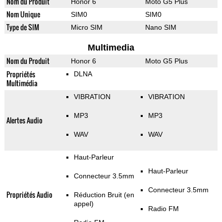
Nom du Produit
Honor 6
Moto G5 Plus
Nom Unique
SIM0
SIM0
Type de SIM
Micro SIM
Nano SIM
Multimedia
Nom du Produit
Honor 6
Moto G5 Plus
Propriétés
DLNA
Multimédia
VIBRATION
VIBRATION
MP3
MP3
Alertes Audio
WAV
WAV
Haut-Parleur
Haut-Parleur
Connecteur 3.5mm
Connecteur 3.5mm
Propriétés Audio
Réduction Bruit (en
appel)
Radio FM