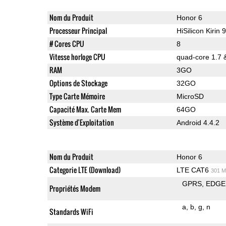
Nom du Produit
Honor 6
Processeur Principal
HiSilicon Kirin 
# Cores CPU
8
Vitesse horloge CPU
quad-core 1.7 
RAM
3GO
Options de Stockage
32GO
Type Carte Mémoire
MicroSD
Capacité Max. Carte Mem
64GO
Système d'Exploitation
Android 4.4.2
Nom du Produit
Honor 6
Categorie LTE (Download)
LTE CAT6
301 M
GPRS
EDGE
Propriétés Modem
a
b
g
n
Standards WiFi