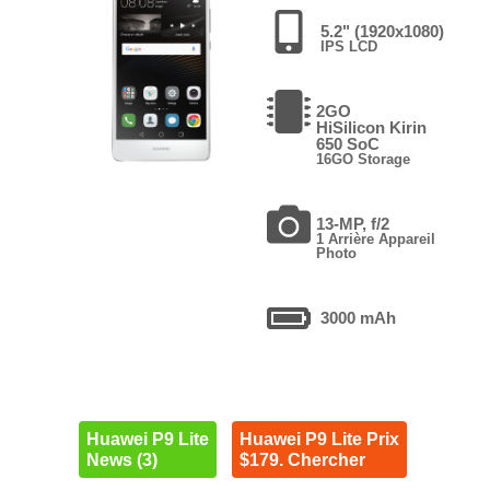
5.2" (1920x1080)
IPS LCD
2GO
HiSilicon Kirin
650 SoC
16GO Storage
13-MP, f/2
1 Arrière Appareil
Photo
3000 mAh
Huawei P9 Lite
Huawei P9 Lite Prix
News (3)
$179. Chercher