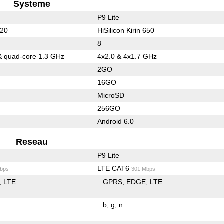
Systeme
P9 Lite
920
HiSilicon Kirin 650
8
& quad-core 1.3 GHz
4x2.0 & 4x1.7 GHz
2GO
16GO
MicroSD
256GO
Android 6.0
Reseau
P9 Lite
LTE CAT6
bps
301 Mbps
LTE
GPRS
EDGE
LTE
b
g
n