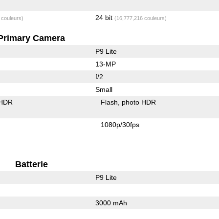
24 bit
 couleurs)
(16,777,216 couleurs)
Primary Camera
P9 Lite
13-MP
f/2
Small
 HDR
Flash
photo HDR
1080p/30fps
Batterie
P9 Lite
3000 mAh