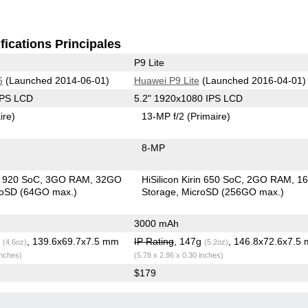
fications Principales
P9 Lite
6
(Launched 2014-06-01)
Huawei P9 Lite
(Launched 2016-04-01)
IPS LCD
5.2" 1920x1080 IPS LCD
ire)
13-MP f/2
(Primaire)
8-MP
in 920 SoC
3GO RAM
32GO
HiSilicon Kirin 650 SoC
2GO RAM
1
roSD (64GO max.)
Storage
MicroSD (256GO max.)
3000 mAh
g
, 139.6x69.7x7.5 mm
IP Rating
, 147g
, 146.8x72.6x7.5
(4.6oz)
(5.2oz)
inches)
(5.78 x 2.86 x 0.30 inches)
$179