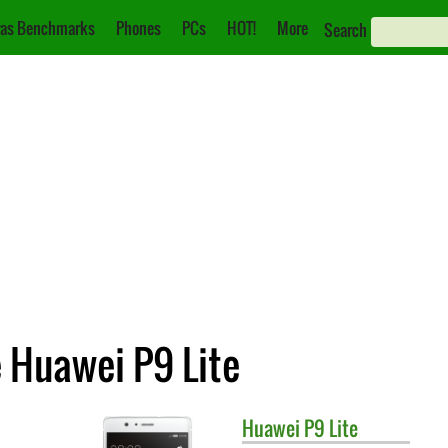
as Benchmarks
Phones
PCs
HOT!
More
Search
 Huawei P9 Lite
Huawei
P9 Lite