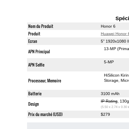
Spéci
Nom du Produit
Honor 6
Produit
Huawei Honor 
Ecran
5" 1920x1080 
13-MP
(Prima
APN Principal
5-MP
APN Selfie
HiSilicon Kir
Processeur, Memoire
Storage
Mic
Batterie
3100 mAh
IP Rating
, 130
Design
(5.50 x 2.74 x 0.30 
Prix du marché (USD)
$279