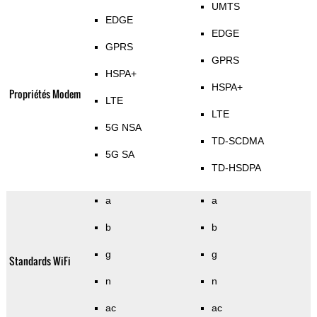
UMTS
EDGE
EDGE
GPRS
GPRS
HSPA+
HSPA+
Propriétés Modem
LTE
LTE
5G NSA
TD-SCDMA
5G SA
TD-HSDPA
a
a
b
b
g
g
Standards WiFi
n
n
ac
ac