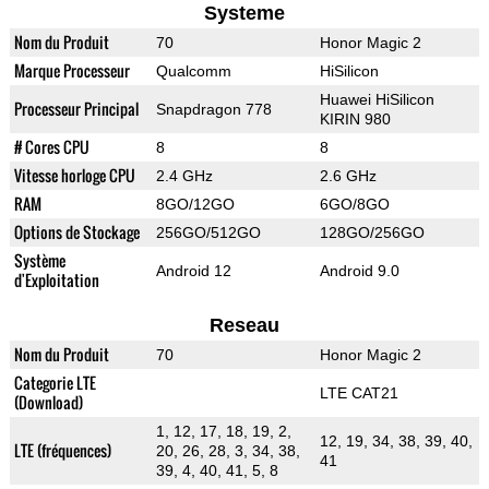
Systeme
Nom du Produit
70
Honor Magic 2
Marque Processeur
Qualcomm
HiSilicon
Huawei HiSilicon
Processeur Principal
Snapdragon 778
KIRIN 980
# Cores CPU
8
8
Vitesse horloge CPU
2.4 GHz
2.6 GHz
RAM
8GO/12GO
6GO/8GO
Options de Stockage
256GO/512GO
128GO/256GO
Système
Android 12
Android 9.0
d'Exploitation
Reseau
Nom du Produit
70
Honor Magic 2
Categorie LTE
LTE CAT21
(Download)
1, 12, 17, 18, 19, 2,
12, 19, 34, 38, 39, 40,
LTE (fréquences)
20, 26, 28, 3, 34, 38,
41
39, 4, 40, 41, 5, 8