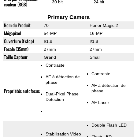
30 bit
24 bit
couleur (RGB)
Primary Camera
Nom du Produit
70
Honor Magic 2
Mégapixel
54-MP
16-MP
Ouverture (f-stop)
f/1.9
f/1.8
Focale (35mm)
27mm
27mm
Taille Capteur
Grand
Small
Contraste
Contraste
AF à détection de
phase
AF à détection de
Propriétés autofocus
phase
Dual-Pixel Phase
Detection
AF Laser
Double Flash LED
Stabilisation Video
Flash LED