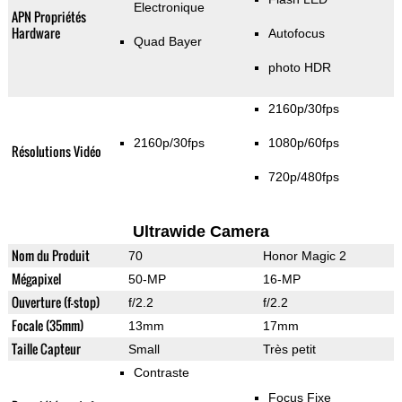
Electronique
APN Propriétés
Hardware
Autofocus
Quad Bayer
photo HDR
2160p/30fps
2160p/30fps
1080p/60fps
Résolutions Vidéo
720p/480fps
Ultrawide Camera
Nom du Produit
70
Honor Magic 2
Mégapixel
50-MP
16-MP
Ouverture (f-stop)
f/2.2
f/2.2
Focale (35mm)
13mm
17mm
Taille Capteur
Small
Très petit
Contraste
Focus Fixe