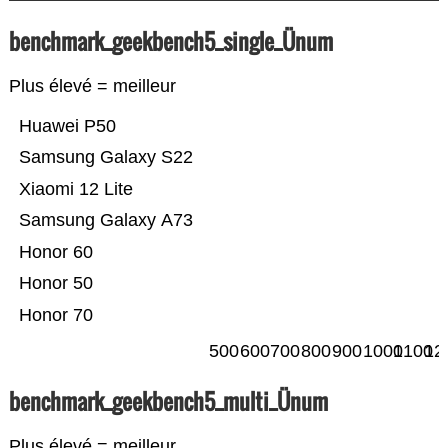
benchmark_geekbench5_single_Ünum
Plus élevé = meilleur
Huawei P50
Samsung Galaxy S22
Xiaomi 12 Lite
Samsung Galaxy A73
Honor 60
Honor 50
Honor 70
500
600
700
800
900
1000
1100
12
benchmark_geekbench5_multi_Ünum
Plus élevé = meilleur