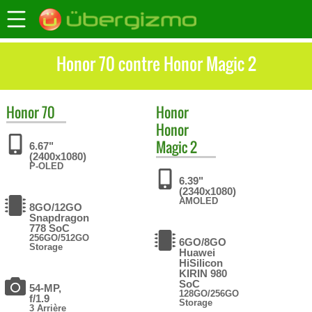
Honor 70 contre Honor Magic 2
Honor
70
Honor
Honor
Magic 2
6.67"
(2400x1080)
P-OLED
6.39"
(2340x1080)
AMOLED
8GO/12GO
Snapdragon
778 SoC
256GO/512GO
6GO/8GO
Storage
Huawei
HiSilicon
KIRIN 980
SoC
54-MP,
128GO/256GO
f/1.9
Storage
3 Arrière