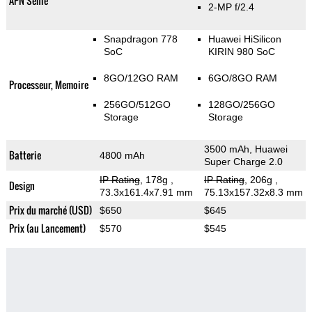
APN Selfie
2-MP f/2.4
Snapdragon 778
Huawei HiSilicon
SoC
KIRIN 980 SoC
8GO/12GO RAM
6GO/8GO RAM
Processeur, Memoire
256GO/512GO
128GO/256GO
Storage
Storage
3500 mAh, Huawei
Batterie
4800 mAh
Super Charge 2.0
IP Rating
, 178g
,
IP Rating
, 206g
,
Design
73.3x161.4x7.91 mm
75.13x157.32x8.3 mm
Prix du marché (USD)
$650
$645
Prix (au Lancement)
$570
$545