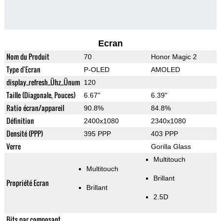
Ecran
Nom du Produit
70
Honor Magic 2
Type d'Ecran
P-OLED
AMOLED
display_refresh_Ühz_Ünum
120
Taille (Diagonale, Pouces)
6.67"
6.39"
Ratio écran/appareil
90.8%
84.8%
Définition
2400x1080
2340x1080
Densité (PPP)
395 PPP
403 PPP
Verre
Gorilla Glass
Multitouch
Multitouch
Brillant
Propriété Ecran
Brillant
2.5D
Bits par composant