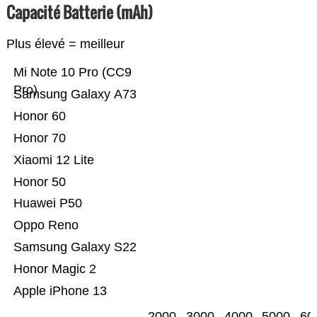
Capacité Batterie (mAh)
Plus élevé = meilleur
Mi Note 10 Pro (CC9
Pro)
Samsung Galaxy A73
Honor 60
Honor 70
Xiaomi 12 Lite
Honor 50
Huawei P50
Oppo Reno
Samsung Galaxy S22
Honor Magic 2
Apple iPhone 13
2000
3000
4000
5000
60