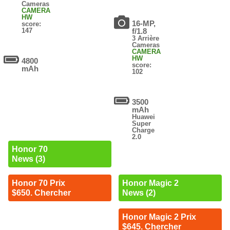
Cameras
CAMERA
HW
16-MP,
score:
147
f/1.8
3 Arrière
Cameras
CAMERA
HW
4800
score:
mAh
102
3500
mAh
Huawei
Super
Charge
2.0
Honor 70
News (3)
Honor 70 Prix
Honor Magic 2
$650. Chercher
News (2)
Honor Magic 2 Prix
$645. Chercher