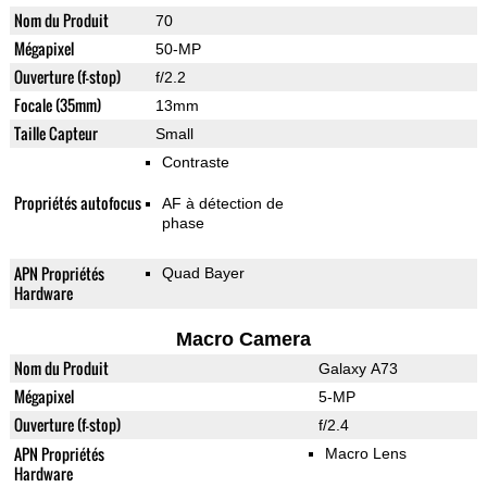
Nom du Produit
70
Mégapixel
50-MP
Ouverture (f-stop)
f/2.2
Focale (35mm)
13mm
Taille Capteur
Small
Contraste
Propriétés autofocus
AF à détection de
phase
APN Propriétés
Quad Bayer
Hardware
Macro Camera
Nom du Produit
Galaxy A73
Mégapixel
5-MP
Ouverture (f-stop)
f/2.4
APN Propriétés
Macro Lens
Hardware