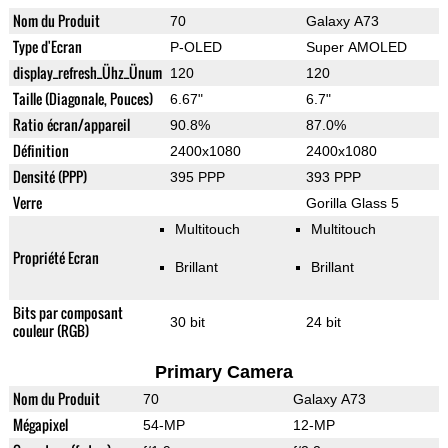
Nom du Produit
70
Galaxy A73
Type d'Ecran
P-OLED
Super AMOLED
display_refresh_Ühz_Ünum
120
120
Taille (Diagonale, Pouces)
6.67"
6.7"
Ratio écran/appareil
90.8%
87.0%
Définition
2400x1080
2400x1080
Densité (PPP)
395 PPP
393 PPP
Verre
Gorilla Glass 5
Multitouch
Multitouch
Propriété Ecran
Brillant
Brillant
Bits par composant
30 bit
24 bit
couleur (RGB)
Primary Camera
Nom du Produit
70
Galaxy A73
Mégapixel
54-MP
12-MP