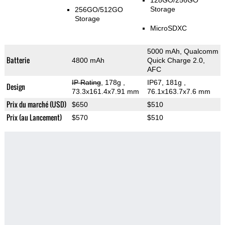
128GO/256GO
Storage
256GO/512GO
Storage
MicroSDXC
5000 mAh, Qualcomm
Batterie
4800 mAh
Quick Charge 2.0,
AFC
IP Rating
, 178g
,
IP67, 181g
,
Design
73.3x161.4x7.91 mm
76.1x163.7x7.6 mm
Prix du marché (USD)
$650
$510
Prix (au Lancement)
$570
$510