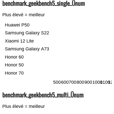
benchmark_geekbench5_single_Ünum
Plus élevé = meilleur
Huawei P50
Samsung Galaxy S22
Xiaomi 12 Lite
Samsung Galaxy A73
Honor 60
Honor 50
Honor 70
500
600
700
800
900
1000
1100
12
benchmark_geekbench5_multi_Ünum
Plus élevé = meilleur