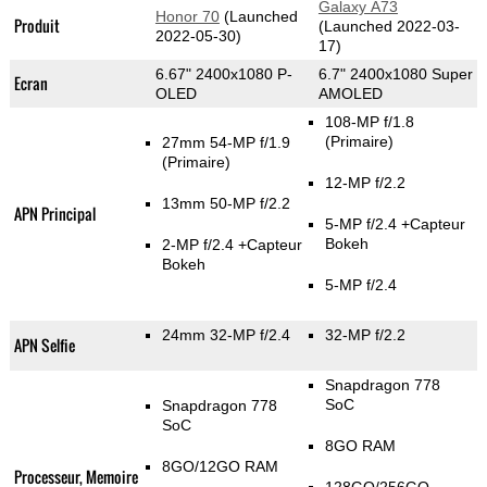
Galaxy A73
Honor 70
(Launched
Produit
(Launched 2022-03-
2022-05-30)
17)
6.67" 2400x1080 P-
6.7" 2400x1080 Super
Ecran
OLED
AMOLED
108-MP f/1.8
(Primaire)
27mm 54-MP f/1.9
(Primaire)
12-MP f/2.2
13mm 50-MP f/2.2
APN Principal
5-MP f/2.4
+Capteur
Bokeh
2-MP f/2.4
+Capteur
Bokeh
5-MP f/2.4
24mm 32-MP f/2.4
32-MP f/2.2
APN Selfie
Snapdragon 778
SoC
Snapdragon 778
SoC
8GO RAM
8GO/12GO RAM
Processeur, Memoire