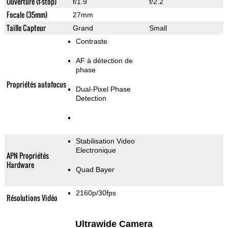
Ouverture (f-stop)
f/1.9
f/2.2
Focale (35mm)
27mm
Taille Capteur
Grand
Small
Contraste
AF à détection de
phase
Propriétés autofocus
Dual-Pixel Phase
Detection
Stabilisation Video
Electronique
APN Propriétés
Hardware
Quad Bayer
2160p/30fps
Résolutions Vidéo
Ultrawide Camera