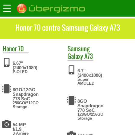
Honor 70 contre Samsung Galaxy A73
Honor
70
Samsung
Galaxy A73
6.67"
(2400x1080)
6.7"
P-OLED
(2400x1080)
Super
AMOLED
8GO/12GO
Snapdragon
778 SoC
8GO
256GO/512GO
Snapdragon
Storage
778 SoC
128GO/256GO
Storage
54-MP,
f/1.9
3 Arrière