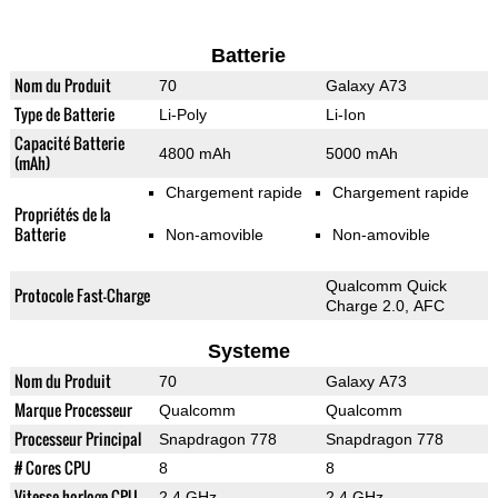
Batterie
Nom du Produit
70
Galaxy A73
Type de Batterie
Li-Poly
Li-Ion
Capacité Batterie
4800 mAh
5000 mAh
(mAh)
Chargement rapide
Chargement rapide
Propriétés de la
Batterie
Non-amovible
Non-amovible
Qualcomm Quick
Protocole Fast-Charge
Charge 2.0, AFC
Systeme
Nom du Produit
70
Galaxy A73
Marque Processeur
Qualcomm
Qualcomm
Processeur Principal
Snapdragon 778
Snapdragon 778
# Cores CPU
8
8
Vitesse horloge CPU
2.4 GHz
2.4 GHz