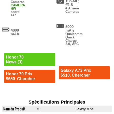
108-MP,
Cameras
f/1.8
CAMERA
4 Arrière
HW
Cameras
score:
147
5000
4800
mAh
mAh
Qualcomm
Quick
Charge
2.0, AFC
Honor 70
News (3)
Galaxy A73 Prix
Honor 70 Prix
$510. Chercher
$650. Chercher
Spécifications Principales
Nom du Produit
70
Galaxy A73