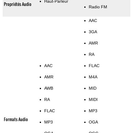
Haut-Parleur
Propriétés Audio
Radio FM
AAC
3GA
AMR
RA
AAC
FLAC
AMR
M4A
AWB
MID
RA
MIDI
FLAC
MP3
Formats Audio
MP3
OGA