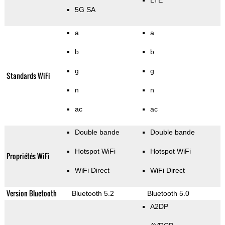
LTE
5G SA
a
a
b
b
g
g
Standards WiFi
n
n
ac
ac
Double bande
Double bande
Hotspot WiFi
Hotspot WiFi
Propriétés WiFi
WiFi Direct
WiFi Direct
Version Bluetooth
Bluetooth 5.2
Bluetooth 5.0
A2DP