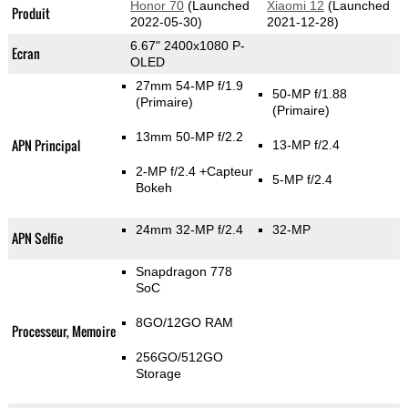
Honor 70
(Launched
Xiaomi 12
(Launched
Produit
2022-05-30)
2021-12-28)
6.67" 2400x1080 P-
Ecran
OLED
27mm 54-MP f/1.9
50-MP f/1.88
(Primaire)
(Primaire)
13mm 50-MP f/2.2
APN Principal
13-MP f/2.4
2-MP f/2.4
+Capteur
5-MP f/2.4
Bokeh
24mm 32-MP f/2.4
32-MP
APN Selfie
Snapdragon 778
SoC
8GO/12GO RAM
Processeur, Memoire
256GO/512GO
Storage