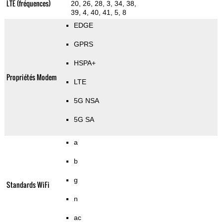
LTE (fréquences)
20, 26, 28, 3, 34, 38,
39, 4, 40, 41, 5, 8
EDGE
GPRS
HSPA+
Propriétés Modem
LTE
5G NSA
5G SA
a
b
g
Standards WiFi
n
ac