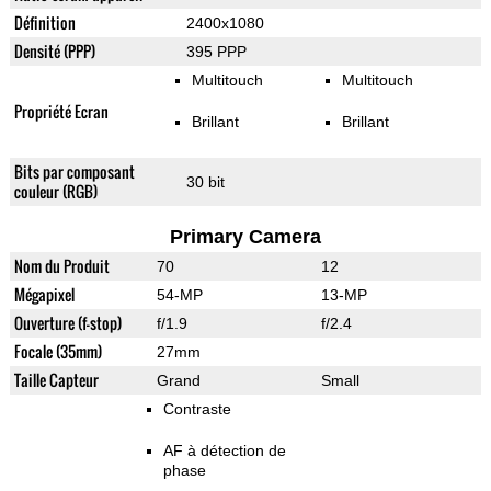
Définition
2400x1080
Densité (PPP)
395 PPP
Multitouch
Multitouch
Propriété Ecran
Brillant
Brillant
Bits par composant
30 bit
couleur (RGB)
Primary Camera
Nom du Produit
70
12
Mégapixel
54-MP
13-MP
Ouverture (f-stop)
f/1.9
f/2.4
Focale (35mm)
27mm
Taille Capteur
Grand
Small
Contraste
AF à détection de
phase