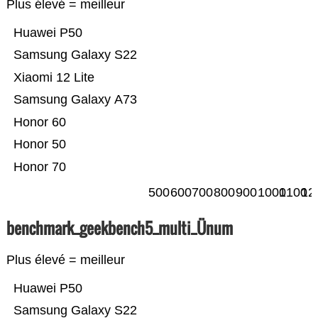
Plus élevé = meilleur
Huawei P50
Samsung Galaxy S22
Xiaomi 12 Lite
Samsung Galaxy A73
Honor 60
Honor 50
Honor 70
500
600
700
800
900
1000
1100
12
benchmark_geekbench5_multi_Ünum
Plus élevé = meilleur
Huawei P50
Samsung Galaxy S22