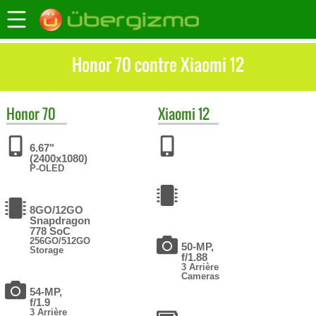
Honor 70 contre Xiaomi 12
Honor
70
Xiaomi
12
6.67"
(2400x1080)
P-OLED
8GO/12GO
Snapdragon
778 SoC
256GO/512GO
50-MP,
Storage
f/1.88
3 Arrière
Cameras
54-MP,
f/1.9
3 Arrière