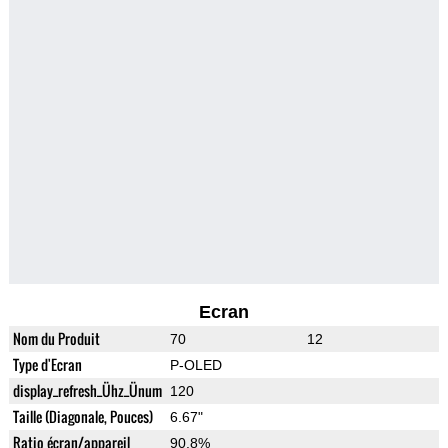
Ecran
Nom du Produit
70
12
Type d'Ecran
P-OLED
display_refresh_Ühz_Ünum
120
Taille (Diagonale, Pouces)
6.67"
Ratio écran/appareil
90.8%