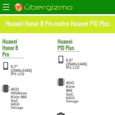
Huawei Honor 8 Pro contre Huawei P10 Plus
Huawei
Huawei
Honor 8
P10 Plus
Pro
5.5"
(2560x1440)
5.7"
IPS LCD
(2560x1440)
IPS LCD
4GO
Kirin
4GO
960
HiSilicon
SoC
Kirin 960
64GO
SoC
Storage
64GO
Storage