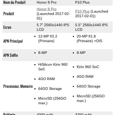
Nom du Produit
Honor 8 Pro
P10 Plus
Honor 8 Pro
P10 Plus
(Launched
Produit
(Launched 2017-02-
2017-02-01)
01)
5.7" 2560x1440 IPS
5.5" 2560x1440 IPS
Ecran
LCD
LCD
12-MP f/2.2
20-MP f/1.8
APN Principal
(Primaire)
(Primaire)
+OIS
8-MP
8-MP
APN Selfie
HiSilicon Kirin 960
Kirin 960 SoC
SoC
4GO RAM
4GO RAM
Processeur, Memoire
64GO Storage
64GO Storage
MicroSD (256GO
MicroSD (256GO
max.)
max.)
Batterie
4000 mAh
3750 mAh