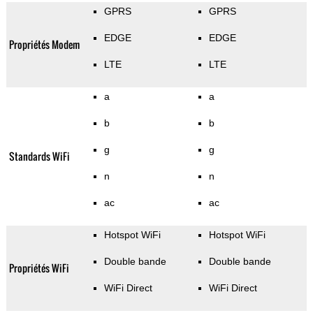
GPRS
GPRS
EDGE
EDGE
Propriétés Modem
LTE
LTE
a
a
b
b
g
g
Standards WiFi
n
n
ac
ac
Hotspot WiFi
Hotspot WiFi
Double bande
Double bande
Propriétés WiFi
WiFi Direct
WiFi Direct