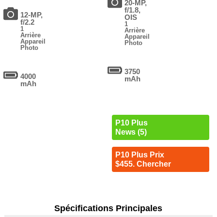
20-MP,
f/1.8,
12-MP,
OIS
f/2.2
1
1
Arrière
Arrière
Appareil
Appareil
Photo
Photo
3750
4000
mAh
mAh
P10 Plus
News (5)
P10 Plus Prix
$455. Chercher
Spécifications Principales