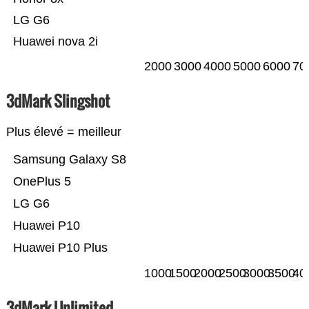
LG G6
Huawei nova 2i
2000
3000
4000
5000
6000
70
3dMark Slingshot
Plus élevé = meilleur
Samsung Galaxy S8
OnePlus 5
LG G6
Huawei P10
Huawei P10 Plus
1000
1500
2000
2500
3000
3500
40
3dMark Unlimited