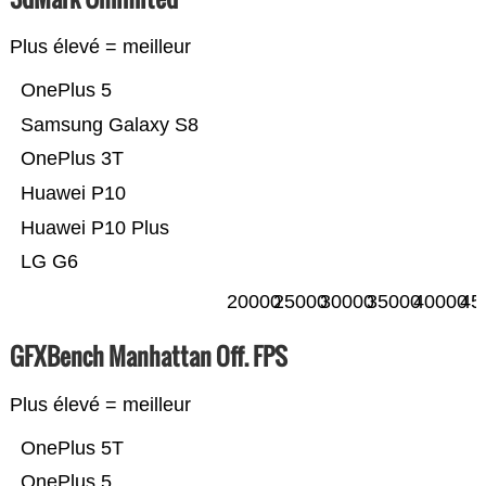
Plus élevé = meilleur
OnePlus 5
Samsung Galaxy S8
OnePlus 3T
Huawei P10
Huawei P10 Plus
LG G6
20000
25000
30000
35000
40000
45
GFXBench Manhattan Off. FPS
Plus élevé = meilleur
OnePlus 5T
OnePlus 5