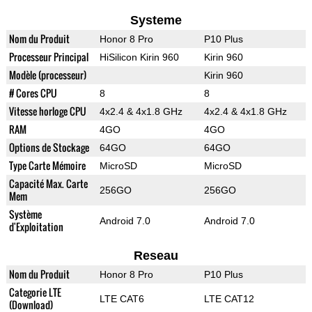
Systeme
Nom du Produit
Honor 8 Pro
P10 Plus
Processeur Principal
HiSilicon Kirin 960
Kirin 960
Modèle (processeur)
Kirin 960
# Cores CPU
8
8
Vitesse horloge CPU
4x2.4 & 4x1.8 GHz
4x2.4 & 4x1.8 GHz
RAM
4GO
4GO
Options de Stockage
64GO
64GO
Type Carte Mémoire
MicroSD
MicroSD
Capacité Max. Carte
256GO
256GO
Mem
Système
Android 7.0
Android 7.0
d'Exploitation
Reseau
Nom du Produit
Honor 8 Pro
P10 Plus
Categorie LTE
LTE CAT6
LTE CAT12
(Download)