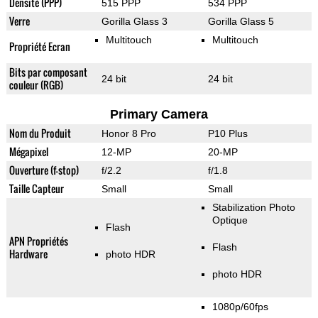
Densité (PPP)
515 PPP
534 PPP
Verre
Gorilla Glass 3
Gorilla Glass 5
Multitouch
Multitouch
Propriété Ecran
Bits par composant
24 bit
24 bit
couleur (RGB)
Primary Camera
Nom du Produit
Honor 8 Pro
P10 Plus
Mégapixel
12-MP
20-MP
Ouverture (f-stop)
f/2.2
f/1.8
Taille Capteur
Small
Small
Stabilization Photo
Optique
Flash
APN Propriétés
Flash
Hardware
photo HDR
photo HDR
1080p/60fps