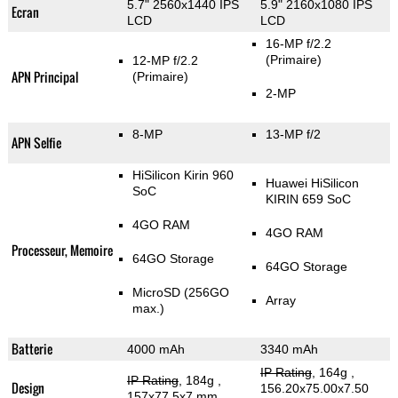
5.7" 2560x1440 IPS
5.9" 2160x1080 IPS
Ecran
LCD
LCD
16-MP f/2.2
(Primaire)
12-MP f/2.2
APN Principal
(Primaire)
2-MP
8-MP
13-MP f/2
APN Selfie
HiSilicon Kirin 960
Huawei HiSilicon
SoC
KIRIN 659 SoC
4GO RAM
4GO RAM
Processeur, Memoire
64GO Storage
64GO Storage
MicroSD (256GO
Array
max.)
Batterie
4000 mAh
3340 mAh
IP Rating
, 164g
,
IP Rating
, 184g
,
Design
156.20x75.00x7.50
157x77.5x7 mm