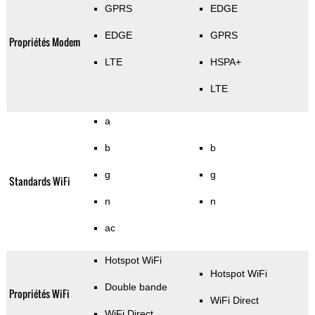
GPRS
EDGE
EDGE
GPRS
Propriétés Modem
LTE
HSPA+
LTE
a
b
b
g
g
Standards WiFi
n
n
ac
Hotspot WiFi
Hotspot WiFi
Double bande
Propriétés WiFi
WiFi Direct
WiFi Direct