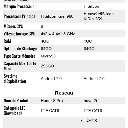
Marque Processeur
HiSilicon
Huawei HiSilicon
Processeur Principal
HiSilicon Kirin 960
KIRIN 659
# Cores CPU
8
Vitesse horloge CPU
4x2.4 & 4x1.8 GHz
RAM
4GO
4GO
Options de Stockage
64GO
64GO
Type Carte Mémoire
MicroSD
Capacité Max. Carte
256GO
Mem
Système
Android 7.0
Android 7.0
d'Exploitation
Reseau
Nom du Produit
Honor 8 Pro
nova 2i
Categorie LTE
LTE CAT6
LTE CAT6
(Download)
UMTS