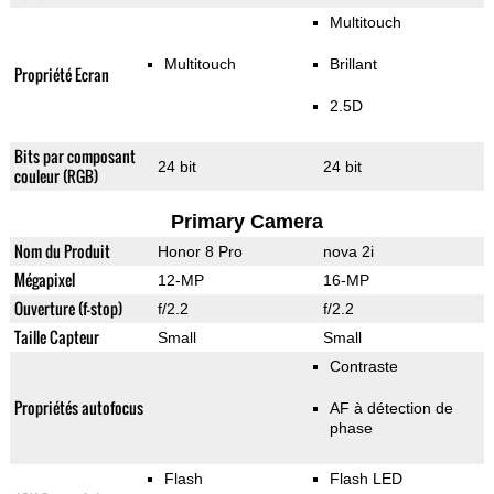
Multitouch
Multitouch
Brillant
Propriété Ecran
2.5D
Bits par composant
24 bit
24 bit
couleur (RGB)
Primary Camera
Nom du Produit
Honor 8 Pro
nova 2i
Mégapixel
12-MP
16-MP
Ouverture (f-stop)
f/2.2
f/2.2
Taille Capteur
Small
Small
Contraste
Propriétés autofocus
AF à détection de
phase
Flash
Flash LED