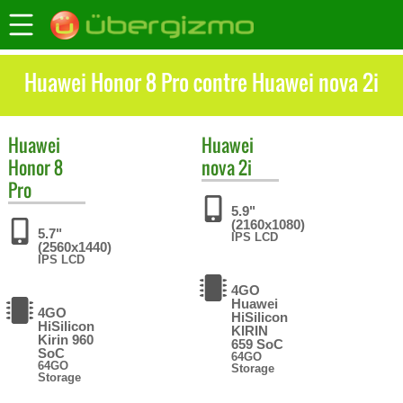
Huawei Honor 8 Pro contre Huawei nova 2i
Huawei
Huawei
Honor 8
nova 2i
Pro
5.9"
(2160x1080)
5.7"
IPS LCD
(2560x1440)
IPS LCD
4GO
Huawei
4GO
HiSilicon
HiSilicon
KIRIN
Kirin 960
659 SoC
SoC
64GO
64GO
Storage
Storage