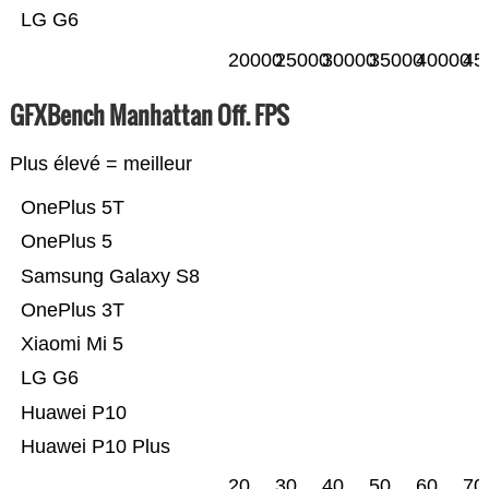
LG G6
20000
25000
30000
35000
40000
45
GFXBench Manhattan Off. FPS
Plus élevé = meilleur
OnePlus 5T
OnePlus 5
Samsung Galaxy S8
OnePlus 3T
Xiaomi Mi 5
LG G6
Huawei P10
Huawei P10 Plus
20
30
40
50
60
70