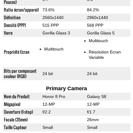
Pouces)
Ratio écran/appareil
73.6%
84.2%
Définition
2560x1440
2960x1440
Densité (PPP)
515 PPP
568 PPP
Verre
Gorilla Glass 3
Gorilla Glass 5
Multitouch
Multitouch
Propriété Ecran
Résolution Ecran
Variable
Bits par composant
24 bit
24 bit
couleur (RGB)
Primary Camera
Nom du Produit
Honor 8 Pro
Galaxy S8
Mégapixel
12-MP
12-MP
Ouverture (f-stop)
f/2.2
f/1.7
Focale (35mm)
26mm
Taille Capteur
Small
Small