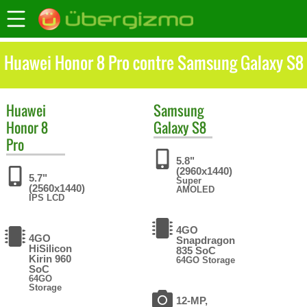
Huawei Honor 8 Pro contre Samsung Galaxy S8
Huawei
Samsung
Honor 8
Galaxy S8
Pro
5.8"
(2960x1440)
5.7"
Super
(2560x1440)
AMOLED
IPS LCD
4GO
4GO
Snapdragon
HiSilicon
835 SoC
Kirin 960
64GO Storage
SoC
64GO
Storage
12-MP,