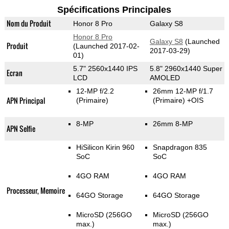
Spécifications Principales
Nom du Produit
Honor 8 Pro
Galaxy S8
Honor 8 Pro
Galaxy S8
(Launched
Produit
(Launched 2017-02-
2017-03-29)
01)
5.7" 2560x1440 IPS
5.8" 2960x1440 Super
Ecran
LCD
AMOLED
12-MP f/2.2
26mm 12-MP f/1.7
APN Principal
(Primaire)
(Primaire)
+OIS
8-MP
26mm 8-MP
APN Selfie
HiSilicon Kirin 960
Snapdragon 835
SoC
SoC
4GO RAM
4GO RAM
Processeur, Memoire
64GO Storage
64GO Storage
MicroSD (256GO
MicroSD (256GO
max.)
max.)