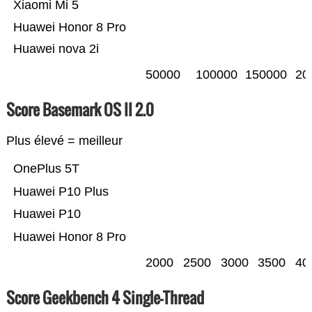
Xiaomi Mi 5
Huawei Honor 8 Pro
Huawei nova 2i
50000
100000
150000
20
Score Basemark OS II 2.0
Plus élevé = meilleur
OnePlus 5T
Huawei P10 Plus
Huawei P10
Huawei Honor 8 Pro
2000
2500
3000
3500
40
Score Geekbench 4 Single-Thread