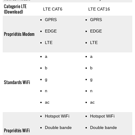
Categorie LTE
LTE CAT6
LTE CAT16
(Download)
GPRS
GPRS
EDGE
EDGE
Propriétés Modem
LTE
LTE
a
a
b
b
g
g
Standards WiFi
n
n
ac
ac
Hotspot WiFi
Hotspot WiFi
Double bande
Double bande
Propriétés WiFi