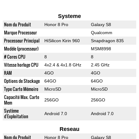
Systeme
Nom du Produit
Honor 8 Pro
Galaxy S8
Marque Processeur
Qualcomm
Processeur Principal
HiSilicon Kirin 960
Snapdragon 835
Modèle (processeur)
MSM8998
# Cores CPU
8
8
Vitesse horloge CPU
4x2.4 & 4x1.8 GHz
2.45 GHz
RAM
4GO
4GO
Options de Stockage
64GO
64GO
Type Carte Mémoire
MicroSD
MicroSD
Capacité Max. Carte
256GO
256GO
Mem
Système
Android 7.0
Android 7.0
d'Exploitation
Reseau
Nom du Produit
Honor 8 Pro
Galaxy S8