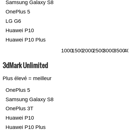
Samsung Galaxy S8
OnePlus 5
LG G6
Huawei P10
Huawei P10 Plus
1000
1500
2000
2500
3000
3500
40
3dMark Unlimited
Plus élevé = meilleur
OnePlus 5
Samsung Galaxy S8
OnePlus 3T
Huawei P10
Huawei P10 Plus