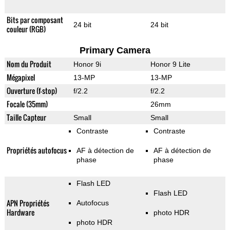
Bits par composant
24 bit
24 bit
couleur (RGB)
Primary Camera
Nom du Produit
Honor 9i
Honor 9 Lite
Mégapixel
13-MP
13-MP
Ouverture (f-stop)
f/2.2
f/2.2
Focale (35mm)
26mm
Taille Capteur
Small
Small
Contraste
Contraste
Propriétés autofocus
AF à détection de
AF à détection de
phase
phase
Flash LED
Flash LED
APN Propriétés
Autofocus
Hardware
photo HDR
photo HDR