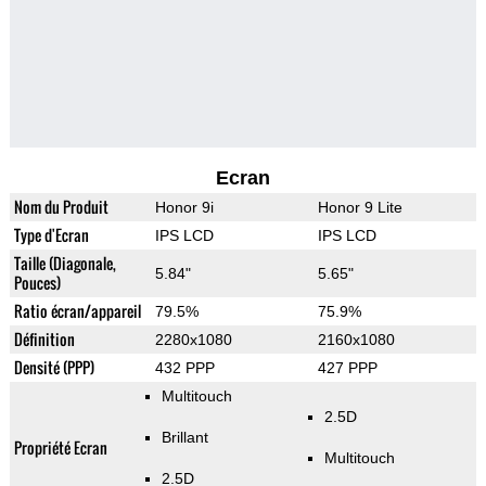
Ecran
Nom du Produit
Honor 9i
Honor 9 Lite
Type d'Ecran
IPS LCD
IPS LCD
Taille (Diagonale,
5.84"
5.65"
Pouces)
Ratio écran/appareil
79.5%
75.9%
Définition
2280x1080
2160x1080
Densité (PPP)
432 PPP
427 PPP
Multitouch
2.5D
Brillant
Propriété Ecran
Multitouch
2.5D