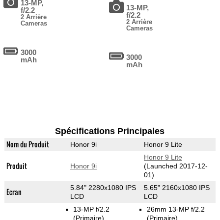
13-MP,
13-MP,
f/2.2
f/2.2
2 Arrière
2 Arrière
Cameras
Cameras
3000
3000
mAh
mAh
Spécifications Principales
Nom du Produit
Honor 9i
Honor 9 Lite
Honor 9 Lite
Produit
Honor 9i
(Launched 2017-12-
01)
5.84" 2280x1080 IPS
5.65" 2160x1080 IPS
Ecran
LCD
LCD
13-MP f/2.2
26mm 13-MP f/2.2
(Primaire)
(Primaire)