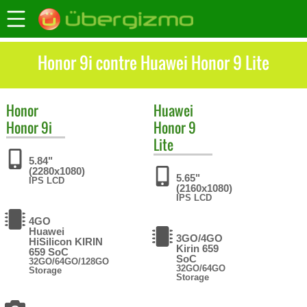
Honor 9i contre Huawei Honor 9 Lite
Honor
Huawei
Honor 9i
Honor 9
Lite
5.84"
(2280x1080)
5.65"
IPS LCD
(2160x1080)
IPS LCD
4GO
Huawei
3GO/4GO
HiSilicon KIRIN
Kirin 659
659 SoC
SoC
32GO/64GO/128GO
32GO/64GO
Storage
Storage