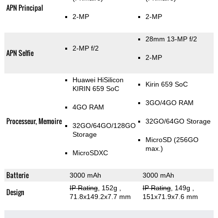
APN Principal
2-MP
2-MP
28mm 13-MP f/2
2-MP f/2
APN Selfie
2-MP
Huawei HiSilicon
Kirin 659 SoC
KIRIN 659 SoC
3GO/4GO RAM
4GO RAM
Processeur, Memoire
32GO/64GO Storage
32GO/64GO/128GO
Storage
MicroSD (256GO
max.)
MicroSDXC
Batterie
3000 mAh
3000 mAh
IP Rating
, 152g
,
IP Rating
, 149g
,
Design
71.8x149.2x7.7 mm
151x71.9x7.6 mm