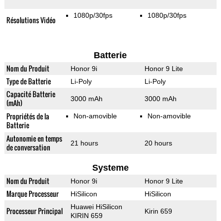
1080p/30fps
1080p/30fps
Résolutions Vidéo
Batterie
Nom du Produit
Honor 9i
Honor 9 Lite
Type de Batterie
Li-Poly
Li-Poly
Capacité Batterie
3000 mAh
3000 mAh
(mAh)
Propriétés de la
Non-amovible
Non-amovible
Batterie
Autonomie en temps
21 hours
20 hours
de conversation
Systeme
Nom du Produit
Honor 9i
Honor 9 Lite
Marque Processeur
HiSilicon
HiSilicon
Huawei HiSilicon
Processeur Principal
Kirin 659
KIRIN 659