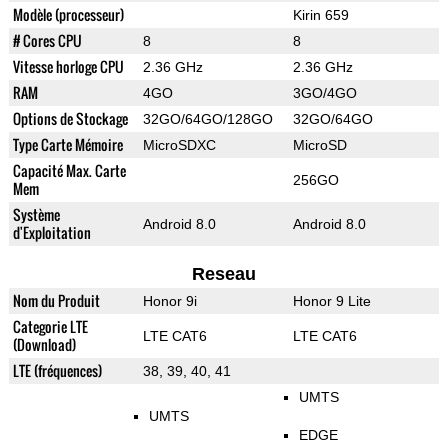
Modèle (processeur)
Kirin 659
# Cores CPU
8
8
Vitesse horloge CPU
2.36 GHz
2.36 GHz
RAM
4GO
3GO/4GO
Options de Stockage
32GO/64GO/128GO
32GO/64GO
Type Carte Mémoire
MicroSDXC
MicroSD
Capacité Max. Carte
256GO
Mem
Système
Android 8.0
Android 8.0
d'Exploitation
Reseau
Nom du Produit
Honor 9i
Honor 9 Lite
Categorie LTE
LTE CAT6
LTE CAT6
(Download)
LTE (fréquences)
38, 39, 40, 41
UMTS
UMTS
EDGE