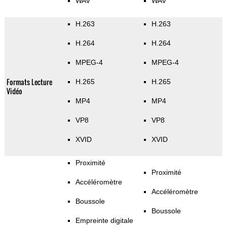
WAV
WAV
H.263
H.263
H.264
H.264
MPEG-4
MPEG-4
Formats Lecture
H.265
H.265
Vidéo
MP4
MP4
VP8
VP8
XVID
XVID
Proximité
Proximité
Accéléromètre
Accéléromètre
Boussole
Boussole
Empreinte digitale