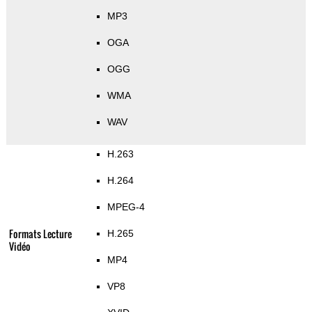
MP3
OGA
OGG
WMA
WAV
H.263
H.264
MPEG-4
Formats Lecture
H.265
Vidéo
MP4
VP8