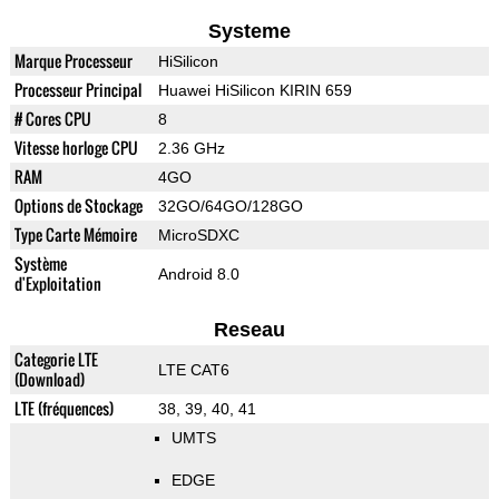
Systeme
Marque Processeur
HiSilicon
Processeur Principal
Huawei HiSilicon KIRIN 659
# Cores CPU
8
Vitesse horloge CPU
2.36 GHz
RAM
4GO
Options de Stockage
32GO/64GO/128GO
Type Carte Mémoire
MicroSDXC
Système
Android 8.0
d'Exploitation
Reseau
Categorie LTE
LTE CAT6
(Download)
LTE (fréquences)
38, 39, 40, 41
UMTS
EDGE