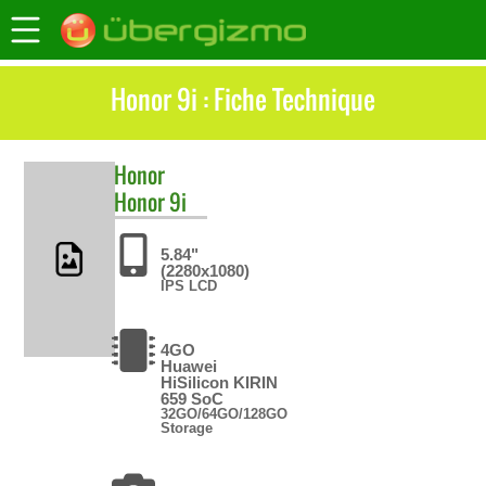
Honor 9i : Fiche Technique
Honor
Honor 9i
5.84"
(2280x1080)
IPS LCD
4GO
Huawei
HiSilicon KIRIN
659 SoC
32GO/64GO/128GO
Storage