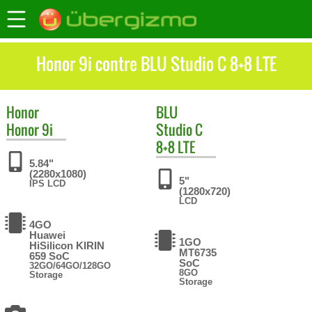
Honor 9i contre BLU Studio C 8+8 LTE
Honor
BLU
Honor 9i
Studio C
8+8 LTE
5.84"
(2280x1080)
5"
IPS LCD
(1280x720)
LCD
4GO
Huawei
1GO
HiSilicon KIRIN
MT6735
659 SoC
SoC
32GO/64GO/128GO
8GO
Storage
Storage