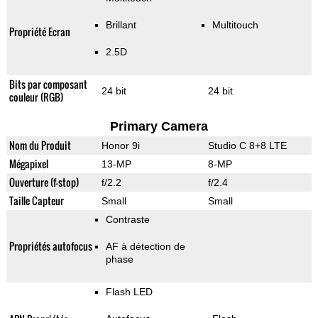
Brillant
Multitouch
Propriété Ecran
2.5D
Bits par composant
24 bit
24 bit
couleur (RGB)
Primary Camera
Nom du Produit
Honor 9i
Studio C 8+8 LTE
Mégapixel
13-MP
8-MP
Ouverture (f-stop)
f/2.2
f/2.4
Taille Capteur
Small
Small
Contraste
Propriétés autofocus
AF à détection de
phase
Flash LED