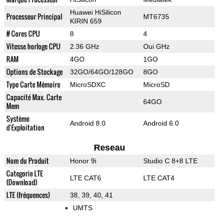
Huawei HiSilicon
Processeur Principal
MT6735
KIRIN 659
# Cores CPU
8
4
Vitesse horloge CPU
2.36 GHz
Oui GHz
RAM
4GO
1GO
Options de Stockage
32GO/64GO/128GO
8GO
Type Carte Mémoire
MicroSDXC
MicroSD
Capacité Max. Carte
64GO
Mem
Système
Android 8.0
Android 6.0
d'Exploitation
Reseau
Nom du Produit
Honor 9i
Studio C 8+8 LTE
Categorie LTE
LTE CAT6
LTE CAT4
(Download)
LTE (fréquences)
38, 39, 40, 41
UMTS