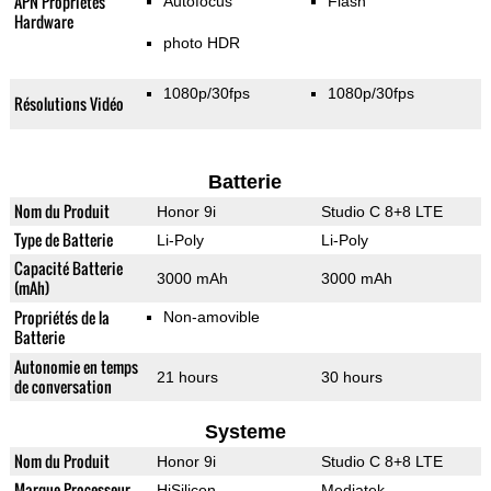
APN Propriétés
Autofocus
Flash
Hardware
photo HDR
1080p/30fps
1080p/30fps
Résolutions Vidéo
Batterie
Nom du Produit
Honor 9i
Studio C 8+8 LTE
Type de Batterie
Li-Poly
Li-Poly
Capacité Batterie
3000 mAh
3000 mAh
(mAh)
Propriétés de la
Non-amovible
Batterie
Autonomie en temps
21 hours
30 hours
de conversation
Systeme
Nom du Produit
Honor 9i
Studio C 8+8 LTE
Marque Processeur
HiSilicon
Mediatek