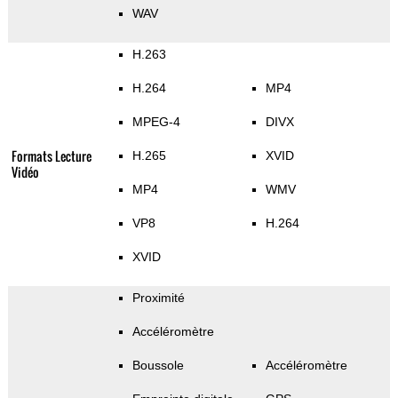
WAV
H.263
H.264
MP4
MPEG-4
DIVX
Formats Lecture
H.265
XVID
Vidéo
MP4
WMV
VP8
H.264
XVID
Proximité
Accéléromètre
Boussole
Accéléromètre