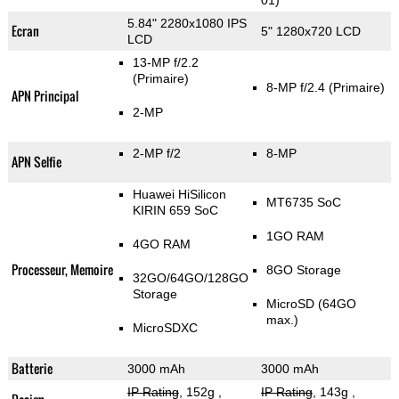
01)
5.84" 2280x1080 IPS
Ecran
5" 1280x720 LCD
LCD
13-MP f/2.2
(Primaire)
8-MP f/2.4
(Primaire)
APN Principal
2-MP
2-MP f/2
8-MP
APN Selfie
Huawei HiSilicon
MT6735 SoC
KIRIN 659 SoC
1GO RAM
4GO RAM
Processeur, Memoire
8GO Storage
32GO/64GO/128GO
Storage
MicroSD (64GO
max.)
MicroSDXC
Batterie
3000 mAh
3000 mAh
IP Rating
, 152g
,
IP Rating
, 143g
,