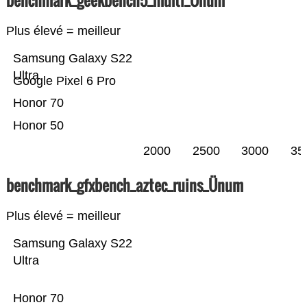
benchmark_geekbench5_multi_Ünum
Plus élevé = meilleur
Samsung Galaxy S22
Ultra
Google Pixel 6 Pro
Honor 70
Honor 50
2000
2500
3000
35
benchmark_gfxbench_aztec_ruins_Ünum
Plus élevé = meilleur
Samsung Galaxy S22
Ultra
Honor 70