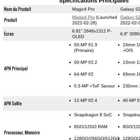
Spécifications Principales
Nom du Produit
Magic4 Pro
Galaxy S2
Magic4 Pro
(Launched
Galaxy S2
Produit
2022-02-28)
2022-02-
6.81" 2848x1312 P-
Ecran
6.8" 308
OLED
50-MP f/1.9
24mm 10
(Primaire)
+OIS
50-MP f/2.2
13mm 12
APN Principal
64-MP f/2
69mm 10
0.3-MP
+ToF Sensor
230mm 1
12-MP f/2.4
40-MP f/
APN Selfie
Snapdragon 8 SoC
Snapdra
8GO/12GO RAM
8GO/12
Processeur, Memoire
128GO/256GO/512GO
128GO/