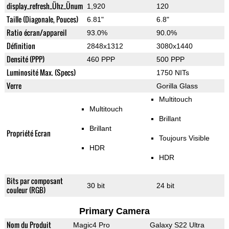
display_refresh_Ühz_Ünum
1,920
120
Taille (Diagonale, Pouces)
6.81"
6.8"
Ratio écran/appareil
93.0%
90.0%
Définition
2848x1312
3080x1440
Densité (PPP)
460 PPP
500 PPP
Luminosité Max. (Specs)
1750 NITs
Verre
Gorilla Glass
Multitouch
Multitouch
Brillant
Brillant
Propriété Ecran
Toujours Visible
HDR
HDR
Bits par composant
30 bit
24 bit
couleur (RGB)
Primary Camera
Nom du Produit
Magic4 Pro
Galaxy S22 Ultra