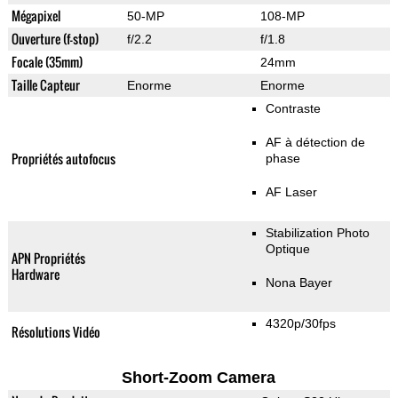
Mégapixel
50-MP
108-MP
Ouverture (f-stop)
f/2.2
f/1.8
Focale (35mm)
24mm
Taille Capteur
Enorme
Enorme
Contraste
AF à détection de
Propriétés autofocus
phase
AF Laser
Stabilization Photo
Optique
APN Propriétés
Hardware
Nona Bayer
4320p/30fps
Résolutions Vidéo
Short-Zoom Camera