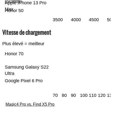
(SD888)
Apple iPhone 13 Pro
Max
Honor 50
3500
4000
4500
50
Vitesse de chargement
Plus élevé = meilleur
Honor 70
Samsung Galaxy S22
Ultra
Google Pixel 6 Pro
70
80
90
100
110
120
13
Magic4 Pro vs. Find X5 Pro