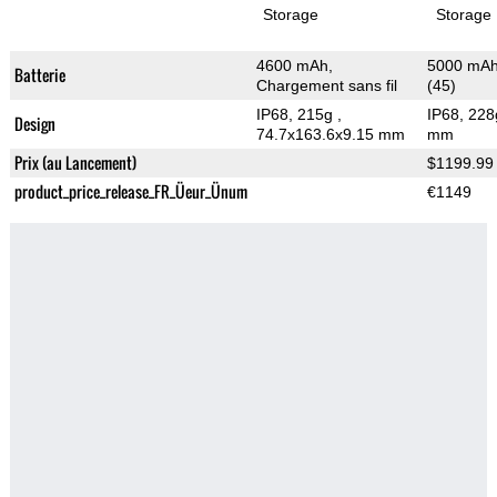
Storage
Storage
4600 mAh,
5000 mAh,
Batterie
Chargement sans fil
(45)
IP68, 215g
,
IP68, 22
Design
74.7x163.6x9.15 mm
mm
Prix (au Lancement)
$1199.99
product_price_release_FR_Üeur_Ünum
€1149