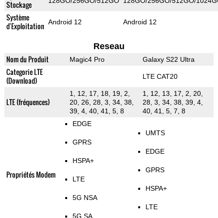
128GO/256GO/512GO
128GO/256GO/512GO/1024
Stockage
Système
Android 12
Android 12
d'Exploitation
Reseau
Nom du Produit
Magic4 Pro
Galaxy S22 Ultra
Categorie LTE
LTE CAT20
(Download)
1, 12, 17, 18, 19, 2,
1, 12, 13, 17, 2, 20,
LTE (fréquences)
20, 26, 28, 3, 34, 38,
28, 3, 34, 38, 39, 4,
39, 4, 40, 41, 5, 8
40, 41, 5, 7, 8
EDGE
UMTS
GPRS
EDGE
HSPA+
GPRS
Propriétés Modem
LTE
HSPA+
5G NSA
LTE
5G SA