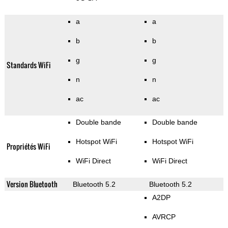
a
a
b
b
g
g
Standards WiFi
n
n
ac
ac
Double bande
Double bande
Hotspot WiFi
Hotspot WiFi
Propriétés WiFi
WiFi Direct
WiFi Direct
Version Bluetooth
Bluetooth 5.2
Bluetooth 5.2
A2DP
AVRCP