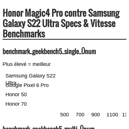
Honor Magic4 Pro contre Samsung
Galaxy S22 Ultra Specs & Vitesse
Benchmarks
benchmark_geekbench5_single_Ünum
Plus élevé = meilleur
Samsung Galaxy S22
Ultra
Google Pixel 6 Pro
Honor 50
Honor 70
500
700
900
1100
13