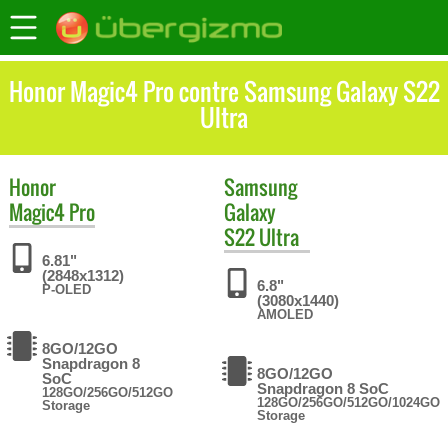
Honor Magic4 Pro contre Samsung Galaxy S22
Ultra
Honor
Samsung
Magic4 Pro
Galaxy
S22 Ultra
6.81"
(2848x1312)
6.8"
P-OLED
(3080x1440)
AMOLED
8GO/12GO
Snapdragon 8
8GO/12GO
SoC
Snapdragon 8 SoC
128GO/256GO/512GO
128GO/256GO/512GO/1024GO
Storage
Storage