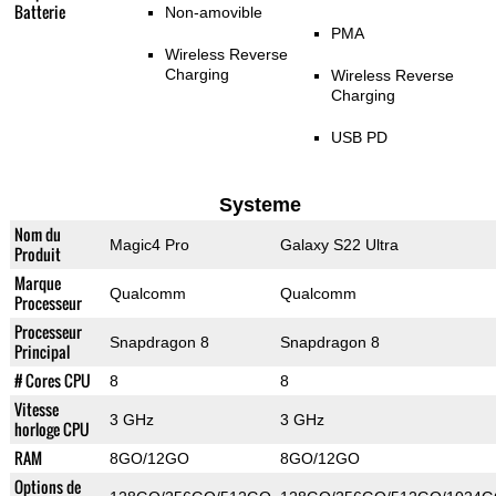
Batterie
Non-amovible
PMA
Wireless Reverse
Charging
Wireless Reverse
Charging
USB PD
Systeme
Nom du
Magic4 Pro
Galaxy S22 Ultra
Produit
Marque
Qualcomm
Qualcomm
Processeur
Processeur
Snapdragon 8
Snapdragon 8
Principal
# Cores CPU
8
8
Vitesse
3 GHz
3 GHz
horloge CPU
RAM
8GO/12GO
8GO/12GO
Options de