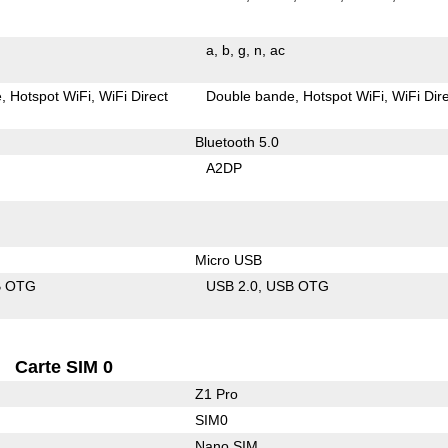
a
b
g
n
ac
e
Hotspot WiFi
WiFi Direct
Double bande
Hotspot WiFi
WiFi Dir
Bluetooth 5.0
A2DP
Micro USB
B OTG
USB 2.0
USB OTG
Carte SIM 0
Z1 Pro
SIM0
Nano SIM