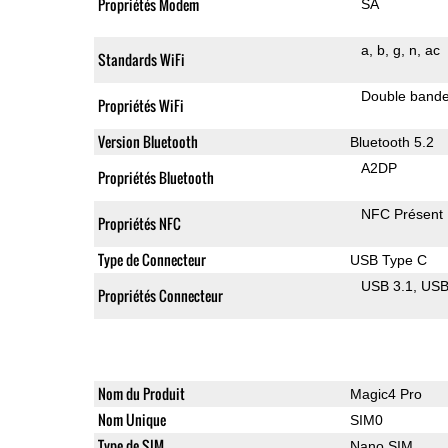
Propriétés Modem
SA
a
b
g
n
ac
Standards WiFi
Double band
Propriétés WiFi
Version Bluetooth
Bluetooth 5.2
A2DP
Propriétés Bluetooth
NFC Présent
Propriétés NFC
Type de Connecteur
USB Type C
USB 3.1
US
Propriétés Connecteur
Nom du Produit
Magic4 Pro
Nom Unique
SIM0
Type de SIM
Nano SIM