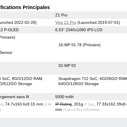
fications Principales
Z1 Pro
unched 2022-02-28)
Vivo Z1 Pro
(Launched 2019-07-01)
12 P-OLED
6.53" 2340x1080 IPS LCD
Primaire)
16-MP f/1.78
(Primaire)
 Sensor
32-MP f/2
8 SoC
8GO/12GO RAM
Snapdragon 712 SoC
4GO/6GO RA
O/512GO Storage
64GO/128GO Storage
gement sans fil
5000 mAh
, 74.7x163.6x9.15 mm
IP Rating
, 201g
, 77.33x162.39x8
z)
(2.94
(7.1oz)
mm
)
(3.04 x 6.39 x 0.35 inches)