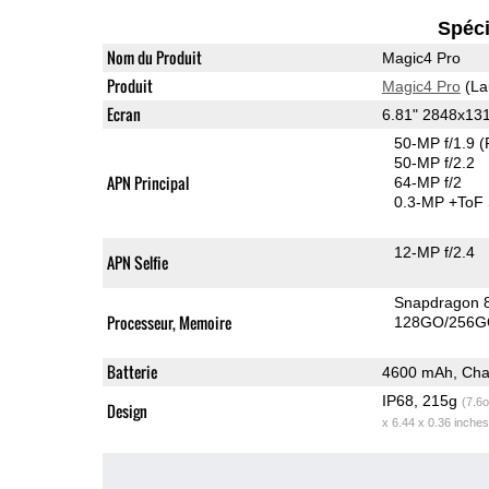
Spéci
Nom du Produit
Magic4 Pro
Produit
Magic4 Pro
(La
Ecran
6.81" 2848x13
50-MP f/1.9
(
50-MP f/2.2
APN Principal
64-MP f/2
0.3-MP
+ToF
12-MP f/2.4
APN Selfie
Snapdragon 
Processeur, Memoire
128GO/256G
Batterie
4600 mAh, Char
IP68, 215g
(7.6o
Design
x 6.44 x 0.36 inches