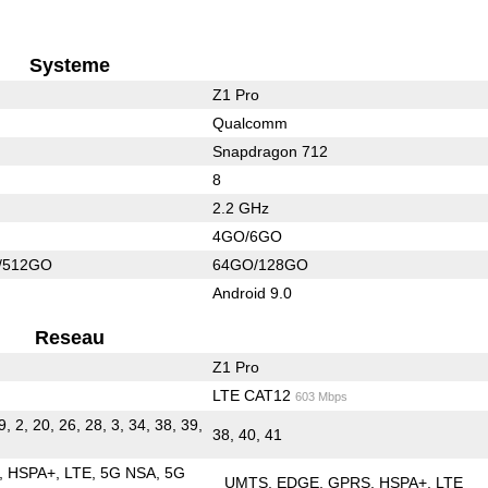
Systeme
Z1 Pro
Qualcomm
Snapdragon 712
8
2.2 GHz
4GO/6GO
/512GO
64GO/128GO
Android 9.0
Reseau
Z1 Pro
LTE CAT12
603 Mbps
9, 2, 20, 26, 28, 3, 34, 38, 39,
38, 40, 41
HSPA+
LTE
5G NSA
5G
UMTS
EDGE
GPRS
HSPA+
LTE