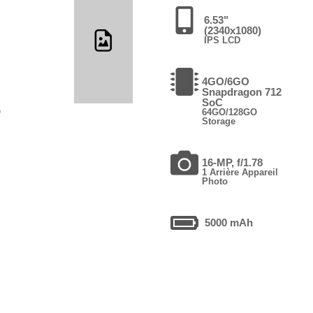
6.53"
(2340x1080)
IPS LCD
4GO/6GO
Snapdragon 712
SoC
O
64GO/128GO
Storage
16-MP, f/1.78
1 Arrière Appareil
Photo
5000 mAh