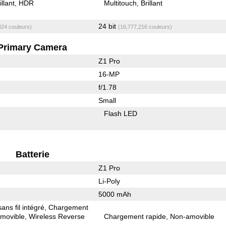
illant
HDR
Multitouch
Brillant
24 bit
824 couleurs)
(16,777,216 couleurs)
Primary Camera
Z1 Pro
16-MP
f/1.78
Small
Flash LED
Batterie
Z1 Pro
Li-Poly
5000 mAh
ns fil intégré
Chargement
movible
Wireless Reverse
Chargement rapide
Non-amovible