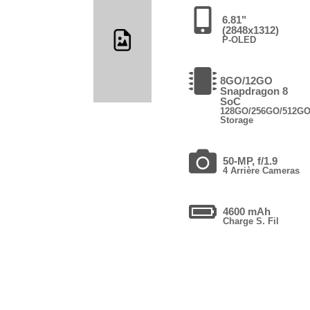
6.81"
(2848x1312)
P-OLED
8GO/12GO
Snapdragon 8
SoC
128GO/256GO/512G
Storage
50-MP, f/1.9
4 Arrière Cameras
4600 mAh
Charge S. Fil