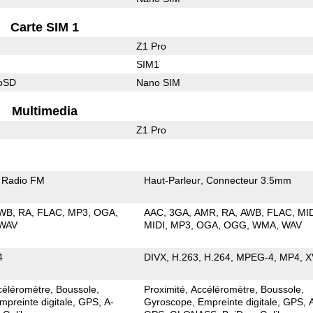
Carte SIM 1
Z1 Pro
SIM1
roSD
Nano SIM
Multimedia
Z1 Pro
Radio FM
Haut-Parleur
Connecteur 3.5mm
WB
RA
FLAC
MP3
OGA
AAC
3GA
AMR
RA
AWB
FLAC
MI
WAV
MIDI
MP3
OGA
OGG
WMA
WAV
4
DIVX
H.263
H.264
MPEG-4
MP4
X
céléromètre
Boussole
Proximité
Accéléromètre
Boussole
mpreinte digitale
GPS
A-
Gyroscope
Empreinte digitale
GPS