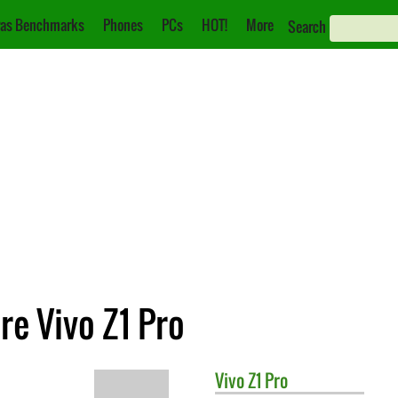
as Benchmarks
Phones
PCs
HOT!
More
Search
e Vivo Z1 Pro
Vivo
Z1 Pro