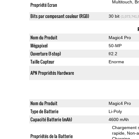
Multitouch
Br
Propriété Ecran
Bits par composant couleur (RGB)
30 bit
(1,073,741,
Nom du Produit
Magic4 Pro
Mégapixel
50-MP
Ouverture (f-stop)
f/2.2
Taille Capteur
Enorme
APN Propriétés Hardware
Nom du Produit
Magic4 Pro
Type de Batterie
Li-Poly
Capacité Batterie (mAh)
4600 mAh
Chargement sa
rapide
Non-a
Propriétés de la Batterie
Charging