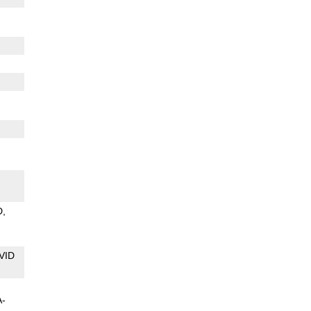
D
VID
A-