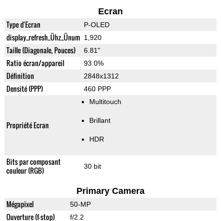
Ecran
Type d'Ecran
P-OLED
display_refresh_Ühz_Ünum
1,920
Taille (Diagonale, Pouces)
6.81"
Ratio écran/appareil
93.0%
Définition
2848x1312
Densité (PPP)
460 PPP
Multitouch
Brillant
Propriété Ecran
HDR
Bits par composant
30 bit
couleur (RGB)
Primary Camera
Mégapixel
50-MP
Ouverture (f-stop)
f/2.2