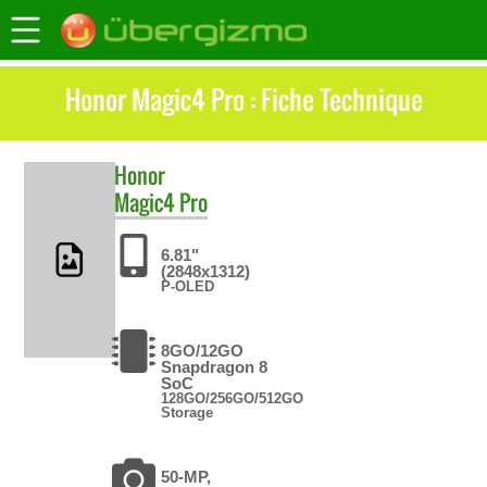
Honor Magic4 Pro : Fiche Technique
Honor
Magic4 Pro
6.81"
(2848x1312)
P-OLED
8GO/12GO
Snapdragon 8
SoC
128GO/256GO/512GO
Storage
50-MP,