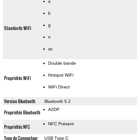
a
b
g
Standards WiFi
n
ac
Double bande
Hotspot WiFi
Propriétés WiFi
WiFi Direct
Version Bluetooth
Bluetooth 5.2
A2DP
Propriétés Bluetooth
NFC Présent
Propriétés NFC
Type de Connecteur
USB Type C