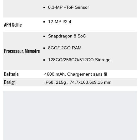
0.3-MP
+ToF Sensor
12-MP f/2.4
APN Selfie
Snapdragon 8 SoC
8GO/12GO RAM
Processeur, Memoire
128GO/256GO/512GO Storage
Batterie
4600 mAh, Chargement sans fil
Design
IP68, 215g
, 74.7x163.6x9.15 mm