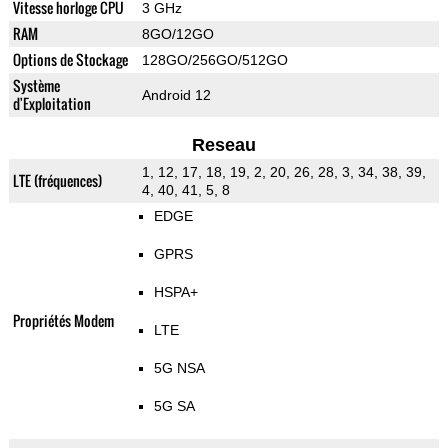
Vitesse horloge CPU
3 GHz
RAM
8GO/12GO
Options de Stockage
128GO/256GO/512GO
Système
Android 12
d'Exploitation
Reseau
1, 12, 17, 18, 19, 2, 20, 26, 28, 3, 34, 38, 39,
LTE (fréquences)
4, 40, 41, 5, 8
EDGE
GPRS
HSPA+
Propriétés Modem
LTE
5G NSA
5G SA