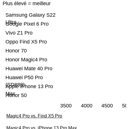
Plus élevé = meilleur
Samsung Galaxy S22
Ultra
Google Pixel 6 Pro
Vivo Z1 Pro
Oppo Find X5 Pro
Honor 70
Honor Magic4 Pro
Huawei Mate 40 Pro
Huawei P50 Pro
(SD888)
Apple iPhone 13 Pro
Max
Honor 50
3500
4000
4500
50
Magic4 Pro vs. Find X5 Pro
Magic4 Pro vs. iPhone 13 Pro Max