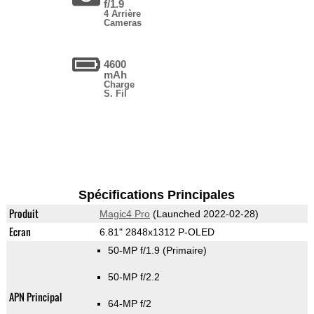
f/1.9
4 Arrière
Cameras
4600
mAh
Charge
S. Fil
Spécifications Principales
Produit
Magic4 Pro
(Launched 2022-02-28)
Ecran
6.81" 2848x1312 P-OLED
50-MP f/1.9
(Primaire)
50-MP f/2.2
APN Principal
64-MP f/2