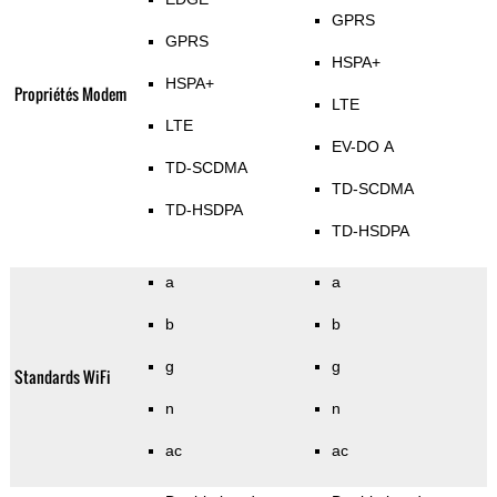
GPRS
GPRS
HSPA+
HSPA+
Propriétés Modem
LTE
LTE
EV-DO A
TD-SCDMA
TD-SCDMA
TD-HSDPA
TD-HSDPA
a
a
b
b
g
g
Standards WiFi
n
n
ac
ac