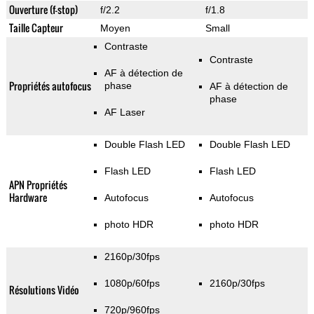
Ouverture (f-stop)
f/2.2
f/1.8
Taille Capteur
Moyen
Small
Contraste
Contraste
AF à détection de
Propriétés autofocus
phase
AF à détection de
phase
AF Laser
Double Flash LED
Double Flash LED
Flash LED
Flash LED
APN Propriétés
Hardware
Autofocus
Autofocus
photo HDR
photo HDR
2160p/30fps
1080p/60fps
2160p/30fps
Résolutions Vidéo
720p/960fps