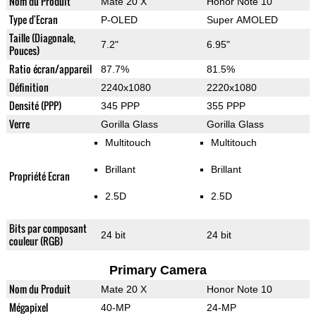
Nom du Produit
Mate 20 X
Honor Note 10
Type d'Ecran
P-OLED
Super AMOLED
Taille (Diagonale,
7.2"
6.95"
Pouces)
Ratio écran/appareil
87.7%
81.5%
Définition
2240x1080
2220x1080
Densité (PPP)
345 PPP
355 PPP
Verre
Gorilla Glass
Gorilla Glass
Multitouch
Multitouch
Brillant
Brillant
Propriété Ecran
2.5D
2.5D
Bits par composant
24 bit
24 bit
couleur (RGB)
Primary Camera
Nom du Produit
Mate 20 X
Honor Note 10
Mégapixel
40-MP
24-MP