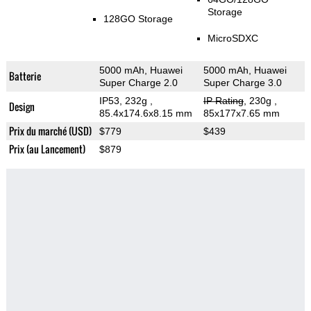
Storage
128GO Storage
MicroSDXC
5000 mAh, Huawei
5000 mAh, Huawei
Batterie
Super Charge 2.0
Super Charge 3.0
IP53, 232g
,
IP Rating
, 230g
,
Design
85.4x174.6x8.15 mm
85x177x7.65 mm
Prix du marché (USD)
$779
$439
Prix (au Lancement)
$879