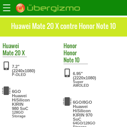
Huawei Mate 20 X contre Honor Note 10
Huawei
Honor
Mate 20 X
Honor
Note 10
7.2"
(2240x1080)
6.95"
P-OLED
(2220x1080)
Super
AMOLED
6GO
Huawei
HiSilicon
6GO/8GO
KIRIN
Huawei
980 SoC
HiSilicon
128GO
KIRIN 970
Storage
SoC
64GO/128GO
Storage