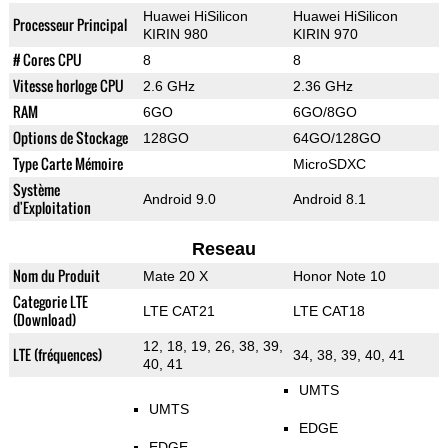
Huawei HiSilicon
Huawei HiSilicon
Processeur Principal
KIRIN 980
KIRIN 970
# Cores CPU
8
8
Vitesse horloge CPU
2.6 GHz
2.36 GHz
RAM
6GO
6GO/8GO
Options de Stockage
128GO
64GO/128GO
Type Carte Mémoire
MicroSDXC
Système
Android 9.0
Android 8.1
d'Exploitation
Reseau
Nom du Produit
Mate 20 X
Honor Note 10
Categorie LTE
LTE CAT21
LTE CAT18
(Download)
12, 18, 19, 26, 38, 39,
LTE (fréquences)
34, 38, 39, 40, 41
40, 41
UMTS
UMTS
EDGE
EDGE