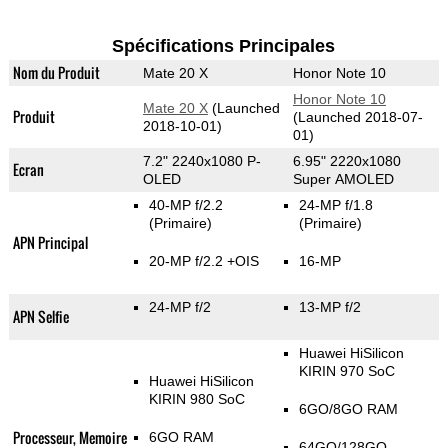
Spécifications Principales
Nom du Produit
Mate 20 X
Honor Note 10
Honor Note 10
Mate 20 X
(Launched
Produit
(Launched 2018-07-
2018-10-01)
01)
7.2" 2240x1080 P-
6.95" 2220x1080
Ecran
OLED
Super AMOLED
40-MP f/2.2
24-MP f/1.8
(Primaire)
(Primaire)
APN Principal
20-MP f/2.2 +OIS
16-MP
24-MP f/2
13-MP f/2
APN Selfie
Huawei HiSilicon
KIRIN 970 SoC
Huawei HiSilicon
KIRIN 980 SoC
6GO/8GO RAM
Processeur, Memoire
6GO RAM
64GO/128GO