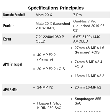
Spécifications Principales
Nom du Produit
Mate 20 X
7 Pro
OnePlus 7 Pro
Mate 20 X
(Launched
Produit
(Launched 2019-05-
2018-10-01)
01)
7.2" 2240x1080 P-
6.67" 3120x1440
Ecran
OLED
AMOLED
27mm 48-MP f/1.6
(Primaire)
+OIS
40-MP f/2.2
(Primaire)
74mm 8-MP f/2.4
APN Principal
+OIS
20-MP f/2.2 +OIS
13mm 16-MP f/2.2
24-MP f/2
20mm 16-MP f/2
APN Selfie
Snapdragon 855
Huawei HiSilicon
SoC
KIRIN 980 SoC