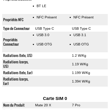
BT LE
NFC Présent
NFC Présent
Propriétés NFC
Type de Connecteur
USB Type C
USB Type C
USB 3.0
USB 3.1
Propriétés
Connecteur
USB OTG
USB OTG
Radiations (tete, US)
1.2 W/Kg
Radiations (corps,
1.19 W/Kg
US)
Radiations (tete, Eur)
1.199 W/Kg
Radiations (corps,
1.394 W/Kg
Eur)
Carte SIM 0
Nom du Produit
Mate 20 X
7 Pro