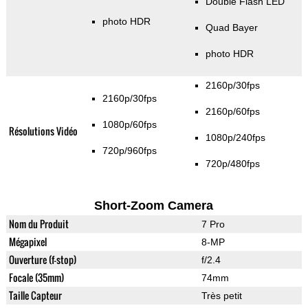
Double Flash LED
photo HDR
Quad Bayer
photo HDR
2160p/30fps
2160p/30fps
2160p/60fps
1080p/60fps
Résolutions Vidéo
1080p/240fps
720p/960fps
720p/480fps
Short-Zoom Camera
Nom du Produit
7 Pro
Mégapixel
8-MP
Ouverture (f-stop)
f/2.4
Focale (35mm)
74mm
Taille Capteur
Très petit