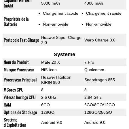
Capacité Batterie
5000 mAh
4000 mAh
(mAh)
Chargement rapide
Chargement rapide
Propriétés de la
Batterie
Non-amovible
Non-amovible
Huawei Super Charge
Protocole Fast-Charge
Warp Charge 3.0
2.0
Systeme
Nom du Produit
Mate 20 X
7 Pro
Marque Processeur
HiSilicon
Qualcomm
Huawei HiSilicon
Processeur Principal
Snapdragon 855
KIRIN 980
# Cores CPU
8
8
Vitesse horloge CPU
2.6 GHz
2.84 GHz
RAM
6GO
6GO/8GO/12GO
Options de Stockage
128GO
128GO/256GO
Système
Android 9.0
Android 9.0
d'Exploitation