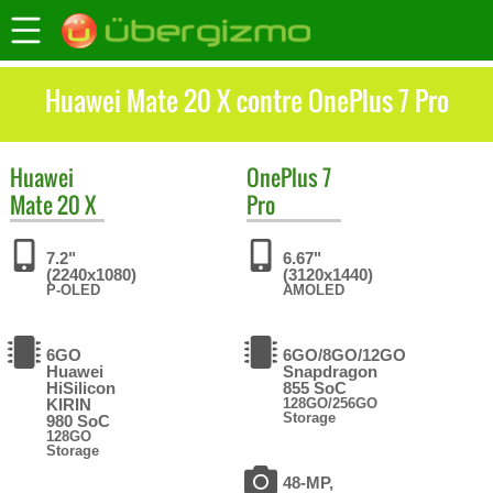
Huawei Mate 20 X contre OnePlus 7 Pro
Huawei
OnePlus
7
Mate 20 X
Pro
7.2"
6.67"
(2240x1080)
(3120x1440)
P-OLED
AMOLED
6GO
6GO/8GO/12GO
Huawei
Snapdragon
HiSilicon
855 SoC
KIRIN
128GO/256GO
Storage
980 SoC
128GO
Storage
48-MP,