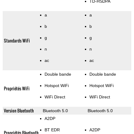
TD-HSDPA
a
a
b
b
g
g
Standards WiFi
n
n
ac
ac
Double bande
Double bande
Hotspot WiFi
Hotspot WiFi
Propriétés WiFi
WiFi Direct
WiFi Direct
Version Bluetooth
Bluetooth 5.0
Bluetooth 5.0
A2DP
BT EDR
A2DP
Propriétés Bluetooth