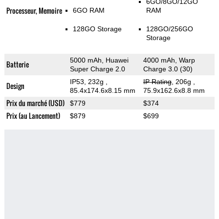
6GO/8GO/12GO
Processeur, Memoire
6GO RAM
RAM
128GO Storage
128GO/256GO
Storage
5000 mAh, Huawei
4000 mAh, Warp
Batterie
Super Charge 2.0
Charge 3.0 (30)
IP53, 232g
,
IP Rating
, 206g
,
Design
85.4x174.6x8.15 mm
75.9x162.6x8.8 mm
Prix du marché (USD)
$779
$374
Prix (au Lancement)
$879
$699