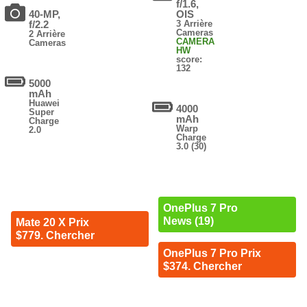
f/1.6,
40-MP,
OIS
f/2.2
3 Arrière
Cameras
2 Arrière
CAMERA
Cameras
HW
score:
132
5000
mAh
Huawei
4000
Super
mAh
Charge
Warp
2.0
Charge
3.0 (30)
OnePlus 7 Pro
News (19)
Mate 20 X Prix
$779. Chercher
OnePlus 7 Pro Prix
$374. Chercher