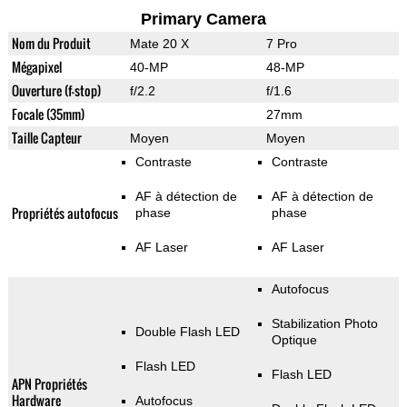
Primary Camera
Nom du Produit
Mate 20 X
7 Pro
Mégapixel
40-MP
48-MP
Ouverture (f-stop)
f/2.2
f/1.6
Focale (35mm)
27mm
Taille Capteur
Moyen
Moyen
Contraste
Contraste
AF à détection de
AF à détection de
Propriétés autofocus
phase
phase
AF Laser
AF Laser
Autofocus
Stabilization Photo
Double Flash LED
Optique
Flash LED
Flash LED
APN Propriétés
Hardware
Autofocus