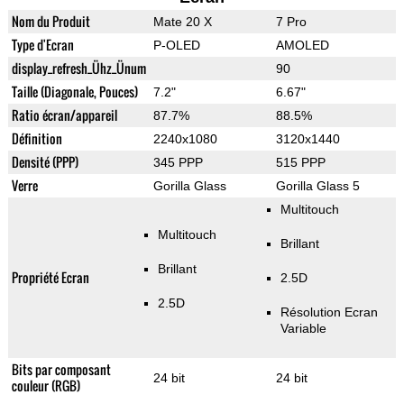
Nom du Produit
Mate 20 X
7 Pro
Type d'Ecran
P-OLED
AMOLED
display_refresh_Ühz_Ünum
90
Taille (Diagonale, Pouces)
7.2"
6.67"
Ratio écran/appareil
87.7%
88.5%
Définition
2240x1080
3120x1440
Densité (PPP)
345 PPP
515 PPP
Verre
Gorilla Glass
Gorilla Glass 5
Multitouch
Multitouch
Brillant
Brillant
Propriété Ecran
2.5D
2.5D
Résolution Ecran
Variable
Bits par composant
24 bit
24 bit
couleur (RGB)