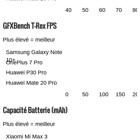
40
50
60
70
80
GFXBench T-Rex FPS
Plus élevé = meilleur
Samsung Galaxy Note
10+
OnePlus 7 Pro
Huawei P30 Pro
Huawei Mate 20 Pro
0
50
100
150
20
Capacité Batterie (mAh)
Plus élevé = meilleur
Xiaomi Mi Max 3