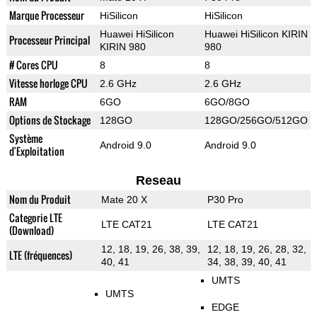
Marque Processeur
HiSilicon
HiSilicon
Huawei HiSilicon
Huawei HiSilicon KIRIN
Processeur Principal
KIRIN 980
980
# Cores CPU
8
8
Vitesse horloge CPU
2.6 GHz
2.6 GHz
RAM
6GO
6GO/8GO
Options de Stockage
128GO
128GO/256GO/512GO
Système
Android 9.0
Android 9.0
d'Exploitation
Reseau
Nom du Produit
Mate 20 X
P30 Pro
Categorie LTE
LTE CAT21
LTE CAT21
(Download)
12, 18, 19, 26, 38, 39,
12, 18, 19, 26, 28, 32,
LTE (fréquences)
40, 41
34, 38, 39, 40, 41
UMTS
UMTS
EDGE