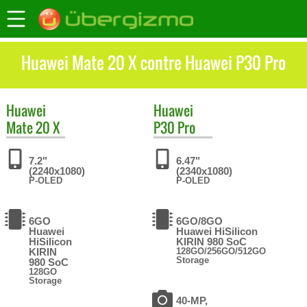
Huawei Mate 20 X contre Huawei P30 Pro
Huawei
Huawei
Mate 20 X
P30 Pro
7.2"
6.47"
(2240x1080)
(2340x1080)
P-OLED
P-OLED
6GO
6GO/8GO
Huawei
Huawei HiSilicon
HiSilicon
KIRIN 980 SoC
KIRIN
128GO/256GO/512GO
Storage
980 SoC
128GO
Storage
40-MP,