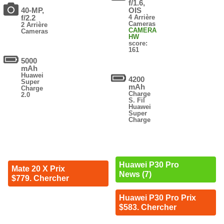
f/1.6,
40-MP,
OIS
f/2.2
4 Arrière
Cameras
2 Arrière
CAMERA
Cameras
HW
score:
161
5000
mAh
Huawei
4200
Super
mAh
Charge
Charge
2.0
S. Fil
Huawei
Super
Charge
Huawei P30 Pro
Mate 20 X Prix
News (7)
$779. Chercher
Huawei P30 Pro Prix
$583. Chercher