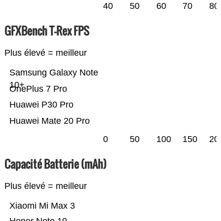
40
50
60
70
80
GFXBench T-Rex FPS
Plus élevé = meilleur
Samsung Galaxy Note
10+
OnePlus 7 Pro
Huawei P30 Pro
Huawei Mate 20 Pro
0
50
100
150
20
Capacité Batterie (mAh)
Plus élevé = meilleur
Xiaomi Mi Max 3