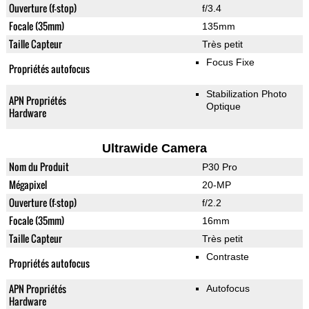
Ouverture (f-stop)
f/3.4
Focale (35mm)
135mm
Taille Capteur
Très petit
Focus Fixe
Propriétés autofocus
Stabilization Photo
APN Propriétés
Optique
Hardware
Ultrawide Camera
Nom du Produit
P30 Pro
Mégapixel
20-MP
Ouverture (f-stop)
f/2.2
Focale (35mm)
16mm
Taille Capteur
Très petit
Contraste
Propriétés autofocus
APN Propriétés
Autofocus
Hardware