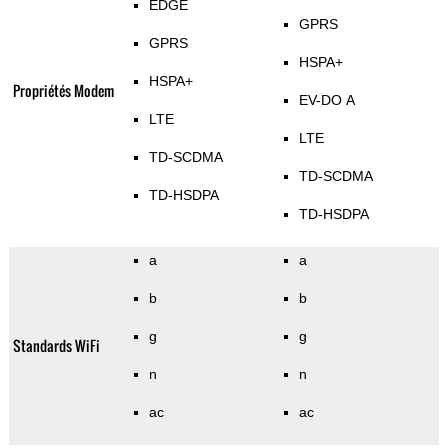
EDGE
GPRS
GPRS
HSPA+
HSPA+
Propriétés Modem
EV-DO A
LTE
LTE
TD-SCDMA
TD-SCDMA
TD-HSDPA
TD-HSDPA
a
a
b
b
g
g
Standards WiFi
n
n
ac
ac