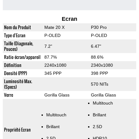
Ecran
Nom du Produit
Mate 20 X
P30 Pro
Type d'Ecran
P-OLED
P-OLED
Taille (Diagonale,
7.2"
6.47"
Pouces)
Ratio écran/appareil
87.7%
88.6%
Définition
2240x1080
2340x1080
Densité (PPP)
345 PPP
398 PPP
Luminosité Max.
570 NITs
(Specs)
Verre
Gorilla Glass
Gorilla Glass
Multitouch
Multitouch
Brillant
Brillant
2.5D
Propriété Ecran
2.5D
HDR10