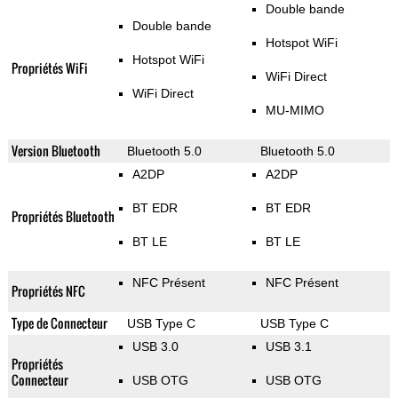
Double bande
Double bande
Hotspot WiFi
Hotspot WiFi
Propriétés WiFi
WiFi Direct
WiFi Direct
MU-MIMO
Version Bluetooth
Bluetooth 5.0
Bluetooth 5.0
A2DP
A2DP
BT EDR
BT EDR
Propriétés Bluetooth
BT LE
BT LE
NFC Présent
NFC Présent
Propriétés NFC
Type de Connecteur
USB Type C
USB Type C
USB 3.0
USB 3.1
Propriétés
Connecteur
USB OTG
USB OTG