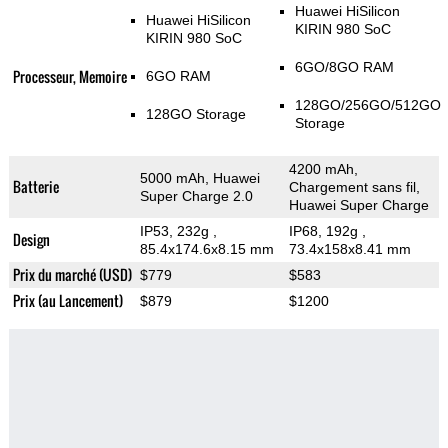
Huawei HiSilicon
Huawei HiSilicon
KIRIN 980 SoC
KIRIN 980 SoC
6GO/8GO RAM
Processeur, Memoire
6GO RAM
128GO/256GO/512GO
128GO Storage
Storage
4200 mAh,
5000 mAh, Huawei
Batterie
Chargement sans fil,
Super Charge 2.0
Huawei Super Charge
IP53, 232g
,
IP68, 192g
,
Design
85.4x174.6x8.15 mm
73.4x158x8.41 mm
Prix du marché (USD)
$779
$583
Prix (au Lancement)
$879
$1200