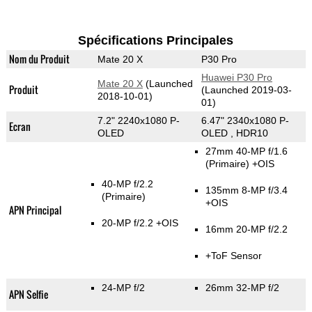
Spécifications Principales
Nom du Produit
Mate 20 X
P30 Pro
Huawei P30 Pro
Mate 20 X
(Launched
Produit
(Launched 2019-03-
2018-10-01)
01)
7.2" 2240x1080 P-
6.47" 2340x1080 P-
Ecran
OLED
OLED , HDR10
27mm 40-MP f/1.6
(Primaire)
+OIS
40-MP f/2.2
135mm 8-MP f/3.4
(Primaire)
+OIS
APN Principal
20-MP f/2.2 +OIS
16mm 20-MP f/2.2
+ToF Sensor
24-MP f/2
26mm 32-MP f/2
APN Selfie