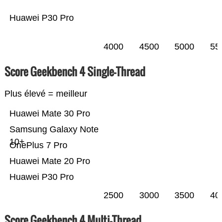
Huawei P30 Pro
4000
4500
5000
55
Score Geekbench 4 Single-Thread
Plus élevé = meilleur
Huawei Mate 30 Pro
Samsung Galaxy Note
10+
OnePlus 7 Pro
Huawei Mate 20 Pro
Huawei P30 Pro
2500
3000
3500
40
Score Geekbench 4 Multi-Thread