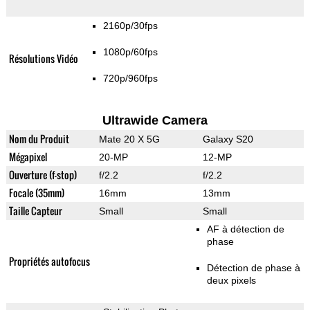
2160p/30fps
1080p/60fps
Résolutions Vidéo
720p/960fps
Ultrawide Camera
Nom du Produit
Mate 20 X 5G
Galaxy S20
Mégapixel
20-MP
12-MP
Ouverture (f-stop)
f/2.2
f/2.2
Focale (35mm)
16mm
13mm
Taille Capteur
Small
Small
AF à détection de
phase
Propriétés autofocus
Détection de phase à
deux pixels