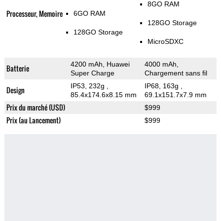
8GO RAM
Processeur, Memoire
6GO RAM
128GO Storage
128GO Storage
MicroSDXC
4200 mAh, Huawei
4000 mAh,
Batterie
Super Charge
Chargement sans fil
IP53, 232g
,
IP68, 163g
,
Design
85.4x174.6x8.15 mm
69.1x151.7x7.9 mm
Prix du marché (USD)
$999
Prix (au Lancement)
$999