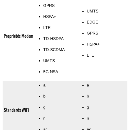
GPRS
UMTS
HSPA+
EDGE
LTE
GPRS
Propriétés Modem
TD-HSDPA
HSPA+
TD-SCDMA
LTE
UMTS
5G NSA
a
a
b
b
g
g
Standards WiFi
n
n
ac
ac