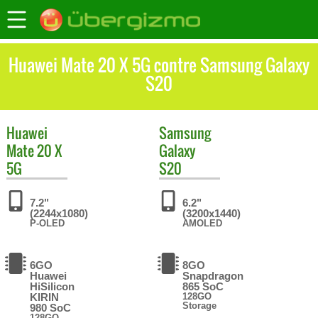
Huawei Mate 20 X 5G contre Samsung Galaxy
S20
Huawei
Samsung
Mate 20 X
Galaxy
5G
S20
7.2"
6.2"
(2244x1080)
(3200x1440)
P-OLED
AMOLED
6GO
8GO
Huawei
Snapdragon
HiSilicon
865 SoC
KIRIN
128GO
Storage
980 SoC
128GO