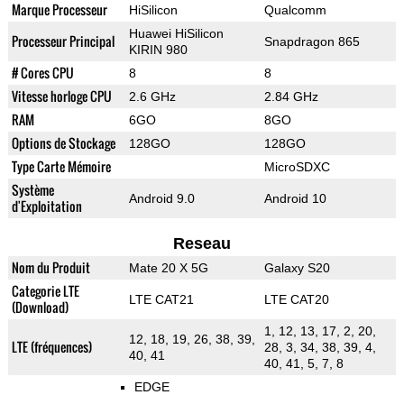
Marque Processeur
HiSilicon
Qualcomm
Huawei HiSilicon
Processeur Principal
Snapdragon 865
KIRIN 980
# Cores CPU
8
8
Vitesse horloge CPU
2.6 GHz
2.84 GHz
RAM
6GO
8GO
Options de Stockage
128GO
128GO
Type Carte Mémoire
MicroSDXC
Système
Android 9.0
Android 10
d'Exploitation
Reseau
Nom du Produit
Mate 20 X 5G
Galaxy S20
Categorie LTE
LTE CAT21
LTE CAT20
(Download)
1, 12, 13, 17, 2, 20,
12, 18, 19, 26, 38, 39,
LTE (fréquences)
28, 3, 34, 38, 39, 4,
40, 41
40, 41, 5, 7, 8
EDGE