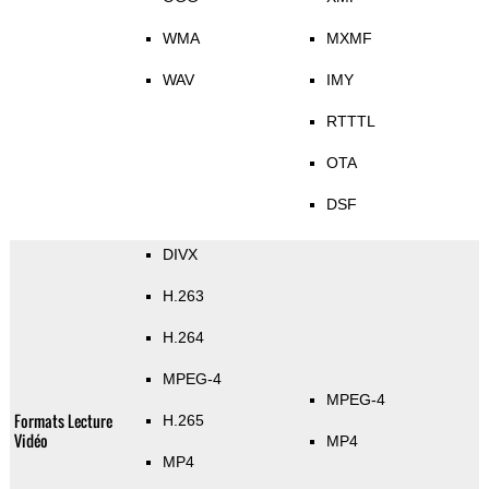
WMA
MXMF
WAV
IMY
RTTTL
OTA
DSF
DIVX
H.263
H.264
MPEG-4
MPEG-4
Formats Lecture
H.265
Vidéo
MP4
MP4