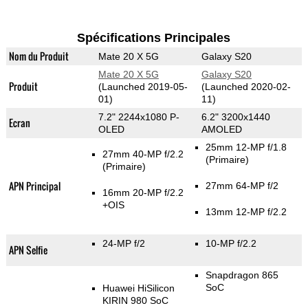
Spécifications Principales
Nom du Produit
Mate 20 X 5G
Galaxy S20
Mate 20 X 5G
Galaxy S20
Produit
(Launched 2019-05-
(Launched 2020-02-
01)
11)
7.2" 2244x1080 P-
6.2" 3200x1440
Ecran
OLED
AMOLED
25mm 12-MP f/1.8
27mm 40-MP f/2.2
(Primaire)
(Primaire)
APN Principal
27mm 64-MP f/2
16mm 20-MP f/2.2
+OIS
13mm 12-MP f/2.2
24-MP f/2
10-MP f/2.2
APN Selfie
Snapdragon 865
SoC
Huawei HiSilicon
KIRIN 980 SoC