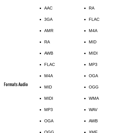
AAC
RA
3GA
FLAC
AMR
M4A
RA
MID
AWB
MIDI
FLAC
MP3
M4A
OGA
Formats Audio
MID
OGG
MIDI
WMA
MP3
WAV
OGA
AWB
OGG
XMF