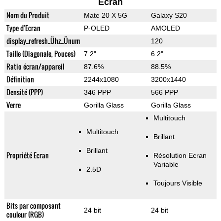
Ecran
Nom du Produit
Mate 20 X 5G
Galaxy S20
Type d'Ecran
P-OLED
AMOLED
display_refresh_Ühz_Ünum
120
Taille (Diagonale, Pouces)
7.2"
6.2"
Ratio écran/appareil
87.6%
88.5%
Définition
2244x1080
3200x1440
Densité (PPP)
346 PPP
566 PPP
Verre
Gorilla Glass
Gorilla Glass
Multitouch
Multitouch
Brillant
Brillant
Propriété Ecran
Résolution Ecran
Variable
2.5D
Toujours Visible
Bits par composant
24 bit
24 bit
couleur (RGB)