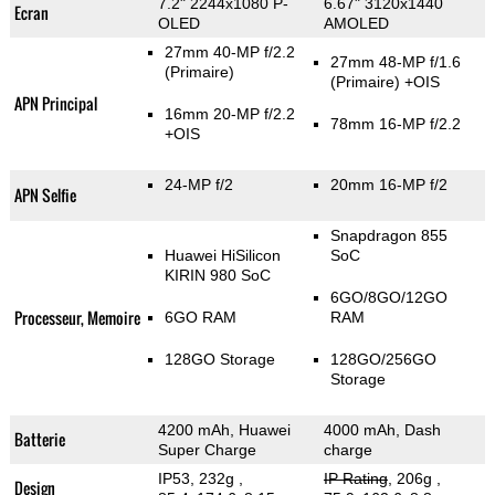
7.2" 2244x1080 P-
6.67" 3120x1440
Ecran
OLED
AMOLED
27mm 40-MP f/2.2
27mm 48-MP f/1.6
(Primaire)
(Primaire)
+OIS
APN Principal
16mm 20-MP f/2.2
78mm 16-MP f/2.2
+OIS
24-MP f/2
20mm 16-MP f/2
APN Selfie
Snapdragon 855
Huawei HiSilicon
SoC
KIRIN 980 SoC
6GO/8GO/12GO
Processeur, Memoire
6GO RAM
RAM
128GO Storage
128GO/256GO
Storage
4200 mAh, Huawei
4000 mAh, Dash
Batterie
Super Charge
charge
IP53, 232g
,
IP Rating
, 206g
,
Design