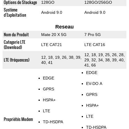
Options de Stockage
128GO
128GO/256GO
Système
Android 9.0
Android 9.0
d'Exploitation
Reseau
Nom du Produit
Mate 20 X 5G
7 Pro 5G
Categorie LTE
LTE CAT21
LTE CAT16
(Download)
12, 18, 19, 25, 26, 28,
12, 18, 19, 26, 38, 39,
LTE (fréquences)
29, 32, 34, 38, 39, 40,
40, 41
41, 66
EDGE
EDGE
EV-DO A
GPRS
GPRS
HSPA+
HSPA+
LTE
LTE
Propriétés Modem
TD-HSDPA
TD-HSDPA