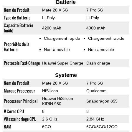
Batterie
Nom du Produit
Mate 20 X 5G
7 Pro 5G
Type de Batterie
Li-Poly
Li-Poly
Capacité Batterie
4200 mAh
4000 mAh
(mAh)
Chargement rapide
Chargement rapide
Propriétés de la
Batterie
Non-amovible
Non-amovible
Protocole Fast-Charge
Huawei Super Charge
Dash charge
Systeme
Nom du Produit
Mate 20 X 5G
7 Pro 5G
Marque Processeur
HiSilicon
Qualcomm
Huawei HiSilicon
Processeur Principal
Snapdragon 855
KIRIN 980
# Cores CPU
8
8
Vitesse horloge CPU
2.6 GHz
2.84 GHz
RAM
6GO
6GO/8GO/12GO