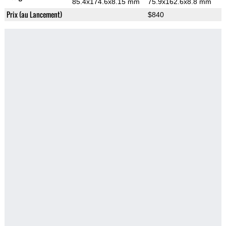
85.4x174.6x8.15 mm
75.9x162.6x8.8 mm
Prix (au Lancement)
$840