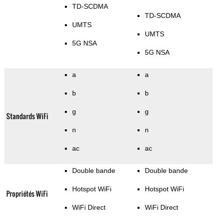
TD-SCDMA
TD-SCDMA
UMTS
UMTS
5G NSA
5G NSA
a
a
b
b
g
g
Standards WiFi
n
n
ac
ac
Double bande
Double bande
Hotspot WiFi
Hotspot WiFi
Propriétés WiFi
WiFi Direct
WiFi Direct