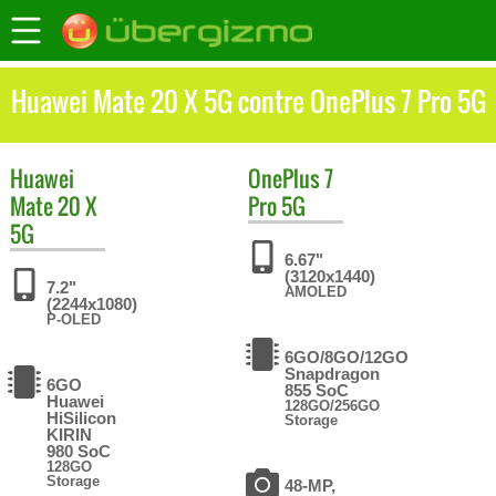
Huawei Mate 20 X 5G contre OnePlus 7 Pro 5G
Huawei
OnePlus
7
Mate 20 X
Pro 5G
5G
6.67"
(3120x1440)
7.2"
AMOLED
(2244x1080)
P-OLED
6GO/8GO/12GO
Snapdragon
6GO
855 SoC
Huawei
128GO/256GO
HiSilicon
Storage
KIRIN
980 SoC
128GO
Storage
48-MP,