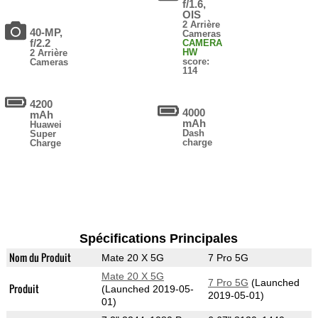
f/1.6,
OIS
2 Arrière
40-MP,
Cameras
f/2.2
CAMERA
HW
2 Arrière
score:
Cameras
114
4200
4000
mAh
mAh
Huawei
Dash
Super
charge
Charge
Spécifications Principales
Nom du Produit
Mate 20 X 5G
7 Pro 5G
Mate 20 X 5G
7 Pro 5G
(Launched
Produit
(Launched 2019-05-
2019-05-01)
01)