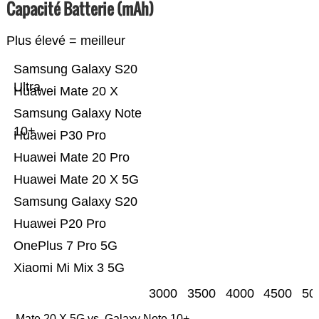
Capacité Batterie (mAh)
Plus élevé = meilleur
Samsung Galaxy S20
Ultra
Huawei Mate 20 X
Samsung Galaxy Note
10+
Huawei P30 Pro
Huawei Mate 20 Pro
Huawei Mate 20 X 5G
Samsung Galaxy S20
Huawei P20 Pro
OnePlus 7 Pro 5G
Xiaomi Mi Mix 3 5G
3000
3500
4000
4500
50
Mate 20 X 5G vs. Galaxy Note 10+