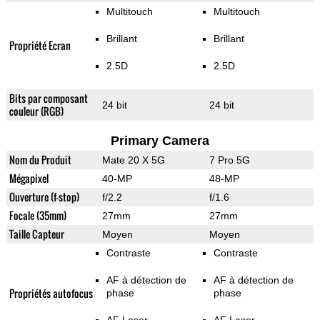
Multitouch
Multitouch
Brillant
Brillant
Propriété Ecran
2.5D
2.5D
Bits par composant
24 bit
24 bit
couleur (RGB)
Primary Camera
Nom du Produit
Mate 20 X 5G
7 Pro 5G
Mégapixel
40-MP
48-MP
Ouverture (f-stop)
f/2.2
f/1.6
Focale (35mm)
27mm
27mm
Taille Capteur
Moyen
Moyen
Contraste
Contraste
AF à détection de
AF à détection de
Propriétés autofocus
phase
phase