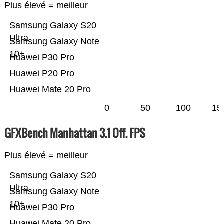
Plus élevé = meilleur
Samsung Galaxy S20
Ultra
Samsung Galaxy Note
10+
Huawei P30 Pro
Huawei P20 Pro
Huawei Mate 20 Pro
0
50
100
15
GFXBench Manhattan 3.1 Off. FPS
Plus élevé = meilleur
Samsung Galaxy S20
Ultra
Samsung Galaxy Note
10+
Huawei P30 Pro
Huawei Mate 20 Pro