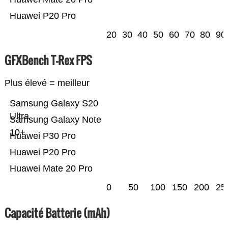
Huawei P20 Pro
20
30
40
50
60
70
80
90
GFXBench T-Rex FPS
Plus élevé = meilleur
Samsung Galaxy S20
Ultra
Samsung Galaxy Note
10+
Huawei P30 Pro
Huawei P20 Pro
Huawei Mate 20 Pro
0
50
100
150
200
25
Capacité Batterie (mAh)