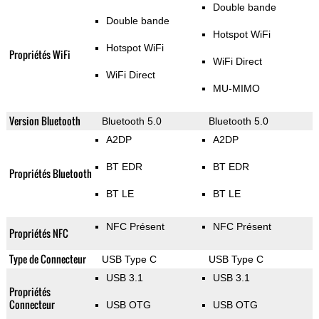
Double bande
Double bande
Hotspot WiFi
Hotspot WiFi
Propriétés WiFi
WiFi Direct
WiFi Direct
MU-MIMO
Version Bluetooth
Bluetooth 5.0
Bluetooth 5.0
A2DP
A2DP
BT EDR
BT EDR
Propriétés Bluetooth
BT LE
BT LE
NFC Présent
NFC Présent
Propriétés NFC
Type de Connecteur
USB Type C
USB Type C
USB 3.1
USB 3.1
Propriétés
Connecteur
USB OTG
USB OTG