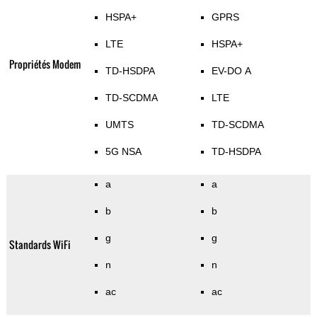
HSPA+
GPRS
LTE
HSPA+
Propriétés Modem
TD-HSDPA
EV-DO A
TD-SCDMA
LTE
UMTS
TD-SCDMA
5G NSA
TD-HSDPA
a
a
b
b
g
g
Standards WiFi
n
n
ac
ac