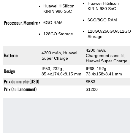
Huawei HiSilicon
Huawei HiSilicon
KIRIN 980 SoC
KIRIN 980 SoC
6GO/8GO RAM
Processeur, Memoire
6GO RAM
128GO/256GO/512GO
128GO Storage
Storage
4200 mAh,
4200 mAh, Huawei
Batterie
Chargement sans fil,
Super Charge
Huawei Super Charge
IP53, 232g
,
IP68, 192g
,
Design
85.4x174.6x8.15 mm
73.4x158x8.41 mm
Prix du marché (USD)
$583
Prix (au Lancement)
$1200