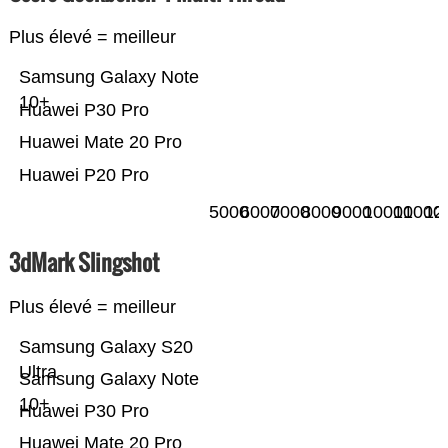
Plus élevé = meilleur
Samsung Galaxy Note
10+
Huawei P30 Pro
Huawei Mate 20 Pro
Huawei P20 Pro
5000
6000
7000
8000
9000
10000
11000
12
3dMark Slingshot
Plus élevé = meilleur
Samsung Galaxy S20
Ultra
Samsung Galaxy Note
10+
Huawei P30 Pro
Huawei Mate 20 Pro