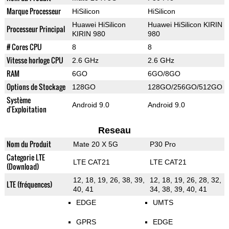
Marque Processeur
HiSilicon
HiSilicon
Huawei HiSilicon
Huawei HiSilicon KIRIN
Processeur Principal
KIRIN 980
980
# Cores CPU
8
8
Vitesse horloge CPU
2.6 GHz
2.6 GHz
RAM
6GO
6GO/8GO
Options de Stockage
128GO
128GO/256GO/512GO
Système
Android 9.0
Android 9.0
d'Exploitation
Reseau
Nom du Produit
Mate 20 X 5G
P30 Pro
Categorie LTE
LTE CAT21
LTE CAT21
(Download)
12, 18, 19, 26, 38, 39,
12, 18, 19, 26, 28, 32,
LTE (fréquences)
40, 41
34, 38, 39, 40, 41
EDGE
UMTS
GPRS
EDGE