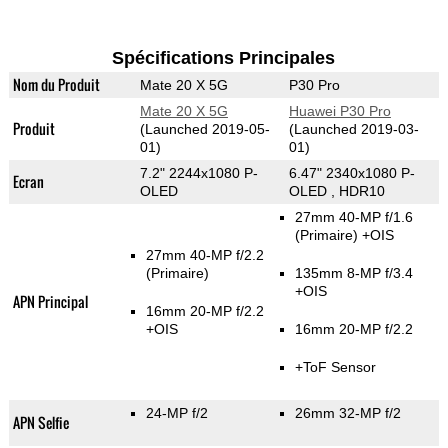
Spécifications Principales
Nom du Produit
Mate 20 X 5G
P30 Pro
Mate 20 X 5G
Huawei P30 Pro
Produit
(Launched 2019-05-
(Launched 2019-03-
01)
01)
7.2" 2244x1080 P-
6.47" 2340x1080 P-
Ecran
OLED
OLED , HDR10
27mm 40-MP f/1.6
(Primaire)
+OIS
27mm 40-MP f/2.2
(Primaire)
135mm 8-MP f/3.4
+OIS
APN Principal
16mm 20-MP f/2.2
+OIS
16mm 20-MP f/2.2
+ToF Sensor
24-MP f/2
26mm 32-MP f/2
APN Selfie