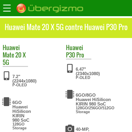
Huawei Mate 20 X 5G contre Huawei P30 Pro
Huawei
Huawei
Mate 20 X
P30 Pro
5G
6.47"
(2340x1080)
7.2"
P-OLED
(2244x1080)
P-OLED
6GO/8GO
Huawei HiSilicon
6GO
KIRIN 980 SoC
Huawei
128GO/256GO/512GO
HiSilicon
Storage
KIRIN
980 SoC
128GO
Storage
40-MP,