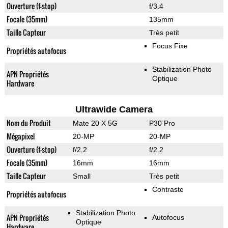
Ouverture (f-stop)
f/3.4
Focale (35mm)
135mm
Taille Capteur
Très petit
Focus Fixe
Propriétés autofocus
Stabilization Photo
APN Propriétés
Optique
Hardware
Ultrawide Camera
Nom du Produit
Mate 20 X 5G
P30 Pro
Mégapixel
20-MP
20-MP
Ouverture (f-stop)
f/2.2
f/2.2
Focale (35mm)
16mm
16mm
Taille Capteur
Small
Très petit
Contraste
Propriétés autofocus
Stabilization Photo
APN Propriétés
Autofocus
Optique
Hardware