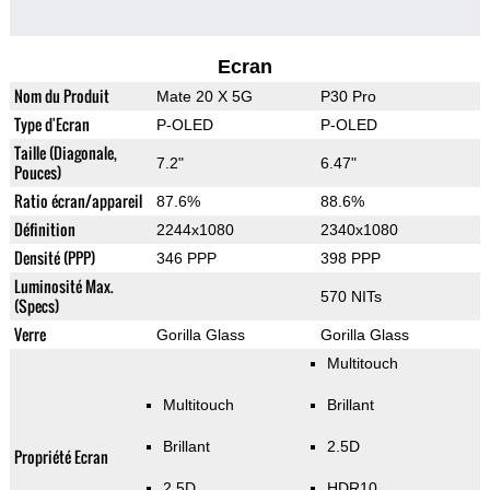
Ecran
Nom du Produit
Mate 20 X 5G
P30 Pro
Type d'Ecran
P-OLED
P-OLED
Taille (Diagonale,
7.2"
6.47"
Pouces)
Ratio écran/appareil
87.6%
88.6%
Définition
2244x1080
2340x1080
Densité (PPP)
346 PPP
398 PPP
Luminosité Max.
570 NITs
(Specs)
Verre
Gorilla Glass
Gorilla Glass
Multitouch
Multitouch
Brillant
Brillant
2.5D
Propriété Ecran
2.5D
HDR10