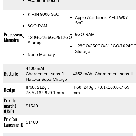
+Capteur Bokeh
KIRIN 9000 SoC
Apple A15 Bionic APL1W07
SoC
8GO RAM
Processeur,
6GO RAM
128GO/256GO/512GO
Memoire
Storage
128GO/256GO/512GO/1024G
Storage
Nano Memory
4400 mAh,
Batterie
Chargement sans fil,
4352 mAh, Chargement sans fil
Huawei SuperCharge
IP68, 212g
,
IP68, 240g
, 78.1x160.8x7.65
Design
75.5x162.9x9.1 mm
mm
Prix du
marché
$1540
(USD)
Prix (au
$1400
Lancement)