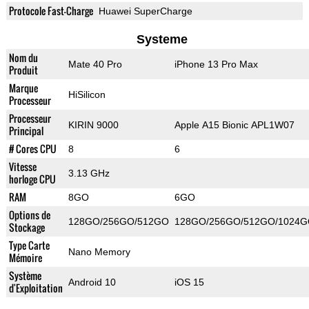
Protocole Fast-Charge
Huawei SuperCharge
Systeme
Nom du
Mate 40 Pro
iPhone 13 Pro Max
Produit
Marque
HiSilicon
Processeur
Processeur
KIRIN 9000
Apple A15 Bionic APL1W07
Principal
# Cores CPU
8
6
Vitesse
3.13 GHz
horloge CPU
RAM
8GO
6GO
Options de
128GO/256GO/512GO
128GO/256GO/512GO/1024
Stockage
Type Carte
Nano Memory
Mémoire
Système
Android 10
iOS 15
d'Exploitation