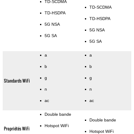
TD-SCDMA
TD-SCDMA
TD-HSDPA
TD-HSDPA
5G NSA
5G NSA
5G SA
5G SA
a
a
b
b
g
g
Standards WiFi
n
n
ac
ac
Double bande
Double bande
Hotspot WiFi
Propriétés WiFi
Hotspot WiFi