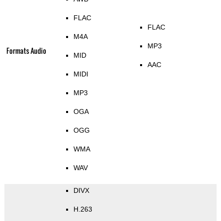
FLAC
FLAC
M4A
MP3
Formats Audio
MID
AAC
MIDI
MP3
OGA
OGG
WMA
WAV
DIVX
H.263