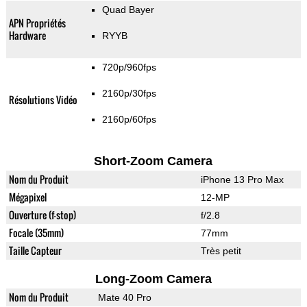
Quad Bayer
APN Propriétés
Hardware
RYYB
720p/960fps
2160p/30fps
Résolutions Vidéo
2160p/60fps
Short-Zoom Camera
Nom du Produit
iPhone 13 Pro Max
Mégapixel
12-MP
Ouverture (f-stop)
f/2.8
Focale (35mm)
77mm
Taille Capteur
Très petit
Long-Zoom Camera
Nom du Produit
Mate 40 Pro