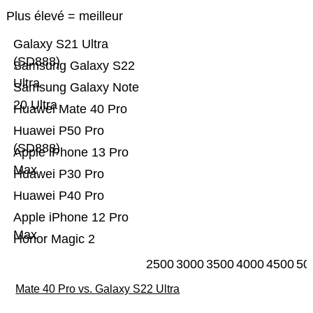
Plus élevé = meilleur
Galaxy S21 Ultra
(SD888)
Samsung Galaxy S22
Ultra
Samsung Galaxy Note
20 Ultra
Huawei Mate 40 Pro
Huawei P50 Pro
(SD888)
Apple iPhone 13 Pro
Max
Huawei P30 Pro
Huawei P40 Pro
Apple iPhone 12 Pro
Max
Honor Magic 2
2500
3000
3500
4000
4500
50
Mate 40 Pro vs. Galaxy S22 Ultra