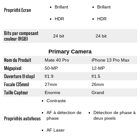
Brillant
Brillant
Propriété Ecran
HDR
HDR
Bits par composant
24 bit
24 bit
couleur (RGB)
Primary Camera
Nom du Produit
Mate 40 Pro
iPhone 13 Pro Max
Mégapixel
50-MP
12-MP
Ouverture (f-stop)
f/1.9
f/1.5
Focale (35mm)
27mm
26mm
Taille Capteur
Enorme
Grand
Contraste
AF à détection de
Détection de phase à
Propriétés autofocus
phase
deux pixels
AF Laser