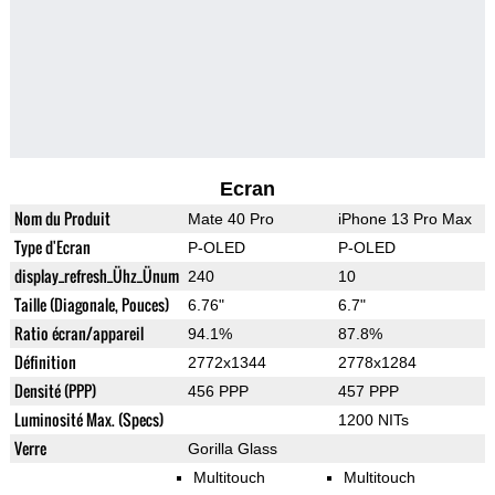
Ecran
Nom du Produit
Mate 40 Pro
iPhone 13 Pro Max
Type d'Ecran
P-OLED
P-OLED
display_refresh_Ühz_Ünum
240
10
Taille (Diagonale, Pouces)
6.76"
6.7"
Ratio écran/appareil
94.1%
87.8%
Définition
2772x1344
2778x1284
Densité (PPP)
456 PPP
457 PPP
Luminosité Max. (Specs)
1200 NITs
Verre
Gorilla Glass
Multitouch
Multitouch