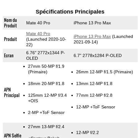
Spécifications Principales
Nom du
Mate 40 Pro
iPhone 13 Pro Max
Produit
Mate 40 Pro
iPhone 13 Pro Max
(Launched
Produit
(Launched 2020-10-
2021-09-14)
22)
6.76" 2772x1344 P-
Ecran
6.7" 2778x1284 P-OLED
OLED
27mm 50-MP f/1.9
(Primaire)
26mm 12-MP f/1.5
(Primaire)
18mm 20-MP f/1.8
13mm 12-MP f/1.8
APN
Principal
125mm 12-MP f/3.4
77mm 12-MP f/2.8
+OIS
12-MP
+ToF Sensor
2-MP
+ToF Sensor
27mm 13-MP f/2.4
12-MP f/2.2
APN Selfie