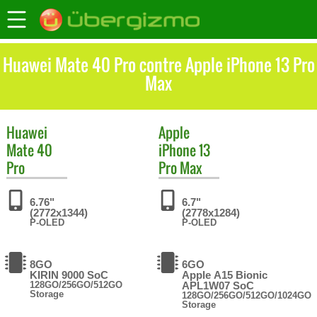
Huawei Mate 40 Pro contre Apple iPhone 13 Pro
Max
Huawei
Apple
Mate 40
iPhone 13
Pro
Pro Max
6.76"
6.7"
(2772x1344)
(2778x1284)
P-OLED
P-OLED
8GO
6GO
KIRIN 9000 SoC
Apple A15 Bionic
128GO/256GO/512GO
APL1W07 SoC
Storage
128GO/256GO/512GO/1024GO
Storage