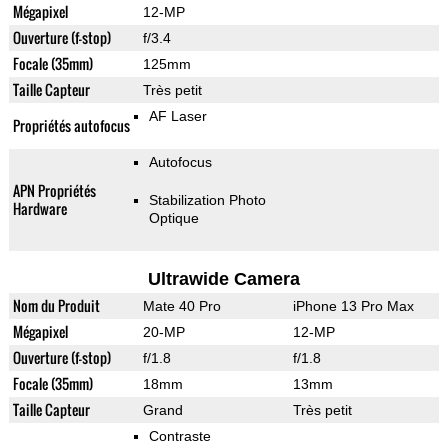
Mégapixel
12-MP
Ouverture (f-stop)
f/3.4
Focale (35mm)
125mm
Taille Capteur
Très petit
AF Laser
Propriétés autofocus
Autofocus
APN Propriétés
Stabilization Photo
Hardware
Optique
Ultrawide Camera
Nom du Produit
Mate 40 Pro
iPhone 13 Pro Max
Mégapixel
20-MP
12-MP
Ouverture (f-stop)
f/1.8
f/1.8
Focale (35mm)
18mm
13mm
Taille Capteur
Grand
Très petit
Contraste