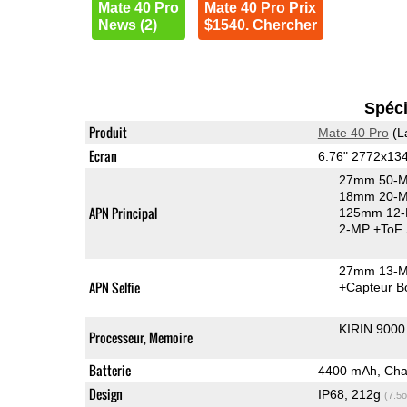
Mate 40 Pro
Mate 40 Pro Prix
News (2)
$1540. Chercher
Spéci
Produit
Mate 40 Pro
(L
Ecran
6.76" 2772x13
27mm 50-M
18mm 20-MP
APN Principal
125mm 12-M
2-MP
+ToF 
27mm 13-MP
APN Selfie
+Capteur B
KIRIN 9000
Processeur, Memoire
Batterie
4400 mAh, Cha
Design
IP68, 212g
(7.5o