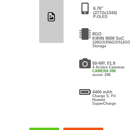
6.76"
(2772x1344)
P-OLED
8GO
KIRIN 9000 SoC
128GO/256GO/512G
Storage
50-MP, f/1.9
4 Arrière Cameras
CAMERA HW
score: 246
4400 mAh
Charge S. Fil
Huawei
SuperCharge