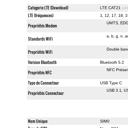
Categorie LTE (Download)
LTE CAT21
1.4
LTE (fréquences)
1, 12, 17, 18, 1
UMTS
ED
Propriétés Modem
a
b
g
n
a
Standards WiFi
Double ban
Propriétés WiFi
Version Bluetooth
Bluetooth 5.2
NFC Présen
Propriétés NFC
Type de Connecteur
USB Type C
USB 3.1
U
Propriétés Connecteur
Nom Unique
SIM0