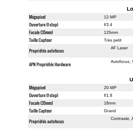
L
Mégapixel
12-MP
Ouverture (f-stop)
f/3.4
Focale (35mm)
125mm
Taille Capteur
Très petit
AF Laser
Propriétés autofocus
Autofocus
APN Propriétés Hardware
U
Mégapixel
20-MP
Ouverture (f-stop)
f/1.8
Focale (35mm)
18mm
Taille Capteur
Grand
Contraste
Propriétés autofocus