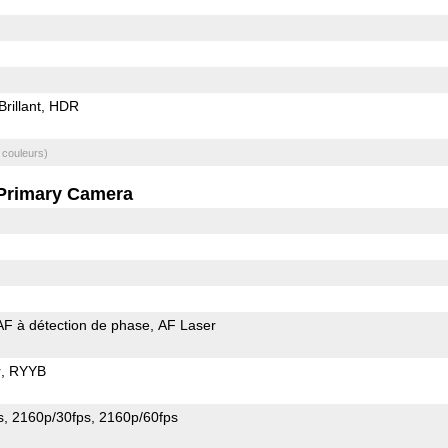
Brillant
HDR
 couleurs)
Primary Camera
AF à détection de phase
AF Laser
r
RYYB
s
2160p/30fps
2160p/60fps