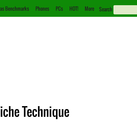
as Benchmarks
Phones
PCs
HOT!
More
Search
Fiche Technique