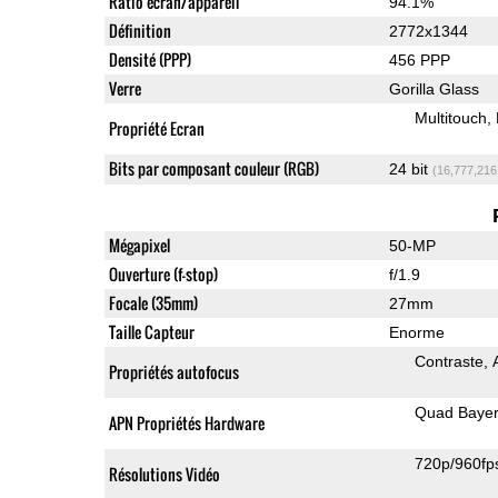
Ratio écran/appareil
94.1%
Définition
2772x1344
Densité (PPP)
456 PPP
Verre
Gorilla Glass
Multitouch
Propriété Ecran
Bits par composant couleur (RGB)
24 bit
(16,777,216
Mégapixel
50-MP
Ouverture (f-stop)
f/1.9
Focale (35mm)
27mm
Taille Capteur
Enorme
Contraste
Propriétés autofocus
Quad Baye
APN Propriétés Hardware
720p/960fp
Résolutions Vidéo