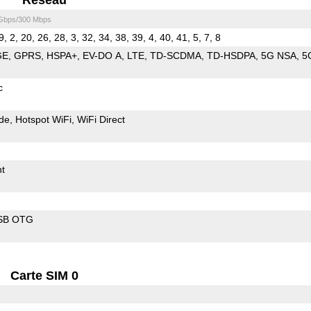
 Gbps/300 Mbps
9, 2, 20, 26, 28, 3, 32, 34, 38, 39, 4, 40, 41, 5, 7, 8
GE
GPRS
HSPA+
EV-DO A
LTE
TD-SCDMA
TD-HSDPA
5G NSA
5
c
de
Hotspot WiFi
WiFi Direct
t
SB OTG
Carte SIM 0