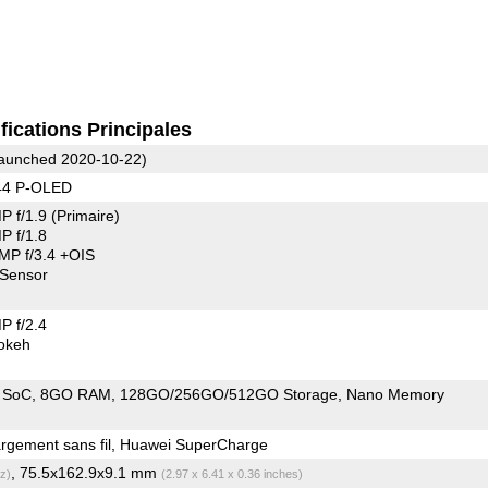
fications Principales
aunched 2020-10-22)
44 P-OLED
P f/1.9
(Primaire)
 f/1.8
P f/3.4 +OIS
Sensor
 f/2.4
okeh
 SoC
8GO RAM
128GO/256GO/512GO Storage
Nano Memory
rgement sans fil, Huawei SuperCharge
, 75.5x162.9x9.1 mm
z)
(2.97 x 6.41 x 0.36 inches)