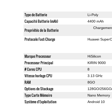
Type de Batterie
Li-Poly
Capacité Batterie (mAh)
4400 mAh
Chargement 
Propriétés de la Batterie
Protocole Fast-Charge
Huawei Super
Marque Processeur
HiSilicon
Processeur Principal
KIRIN 9000
# Cores CPU
8
Vitesse horloge CPU
3.13 GHz
RAM
8GO
Options de Stockage
128GO/256GO
Type Carte Mémoire
Nano Memory
Système d'Exploitation
Android 10