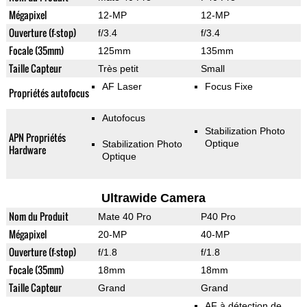
Mégapixel
12-MP
12-MP
Ouverture (f-stop)
f/3.4
f/3.4
Focale (35mm)
125mm
135mm
Taille Capteur
Très petit
Small
AF Laser
Focus Fixe
Propriétés autofocus
Autofocus
Stabilization Photo
APN Propriétés
Optique
Stabilization Photo
Hardware
Optique
Ultrawide Camera
Nom du Produit
Mate 40 Pro
P40 Pro
Mégapixel
20-MP
40-MP
Ouverture (f-stop)
f/1.8
f/1.8
Focale (35mm)
18mm
18mm
Taille Capteur
Grand
Grand
AF à détection de