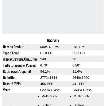
Ecran
Nom du Produit
Mate 40 Pro
P40 Pro
Type d'Ecran
P-OLED
P-OLED
display_refresh_Ühz_Ünum
240
90
Taille (Diagonale, Pouces)
6.76"
6.58"
Ratio écran/appareil
94.1%
91.6%
Définition
2772x1344
2640x1200
Densité (PPP)
456 PPP
441 PPP
Verre
Gorilla Glass
Gorilla Glass
Multitouch
Multitouch
Brillant
Brillant