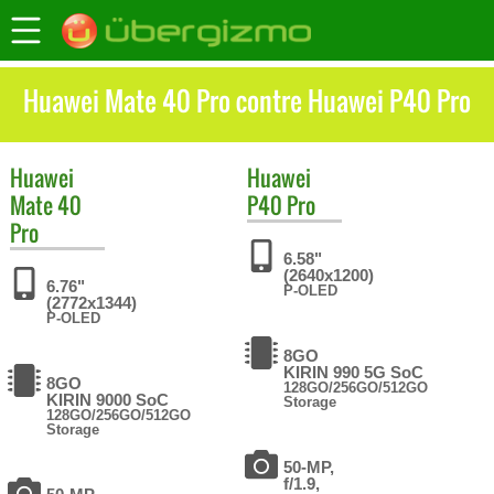
Huawei Mate 40 Pro contre Huawei P40 Pro
Huawei
Huawei
Mate 40
P40 Pro
Pro
6.58"
(2640x1200)
6.76"
P-OLED
(2772x1344)
P-OLED
8GO
KIRIN 990 5G SoC
8GO
128GO/256GO/512GO
KIRIN 9000 SoC
Storage
128GO/256GO/512GO
Storage
50-MP,
f/1.9,