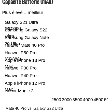
Capacité Batterie (mAh)
Plus élevé = meilleur
Galaxy S21 Ultra
(SD888)
Samsung Galaxy S22
Ultra
Samsung Galaxy Note
20 Ultra
Huawei Mate 40 Pro
Huawei P50 Pro
(SD888)
Apple iPhone 13 Pro
Max
Huawei P30 Pro
Huawei P40 Pro
Apple iPhone 12 Pro
Max
Honor Magic 2
2500
3000
3500
4000
4500
50
Mate 40 Pro vs. Galaxy S22 Ultra