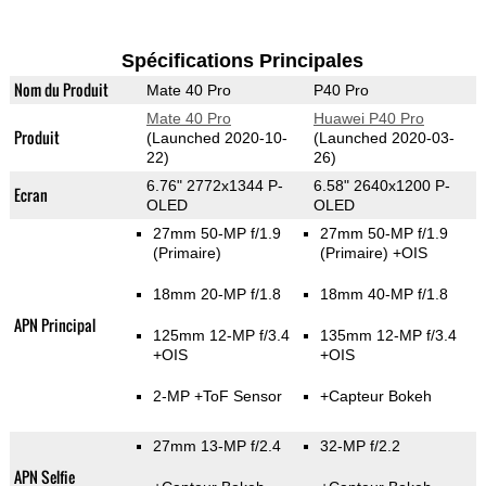
Spécifications Principales
Nom du Produit
Mate 40 Pro
P40 Pro
Mate 40 Pro
Huawei P40 Pro
Produit
(Launched 2020-10-
(Launched 2020-03-
22)
26)
6.76" 2772x1344 P-
6.58" 2640x1200 P-
Ecran
OLED
OLED
27mm 50-MP f/1.9
27mm 50-MP f/1.9
(Primaire)
(Primaire)
+OIS
18mm 20-MP f/1.8
18mm 40-MP f/1.8
APN Principal
125mm 12-MP f/3.4
135mm 12-MP f/3.4
+OIS
+OIS
2-MP
+ToF Sensor
+Capteur Bokeh
27mm 13-MP f/2.4
32-MP f/2.2
APN Selfie