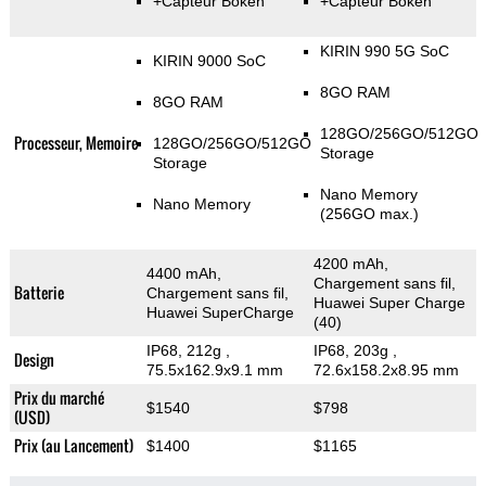
+Capteur Bokeh
+Capteur Bokeh
KIRIN 990 5G SoC
KIRIN 9000 SoC
8GO RAM
8GO RAM
128GO/256GO/512GO
Processeur, Memoire
128GO/256GO/512GO
Storage
Storage
Nano Memory
Nano Memory
(256GO max.)
4200 mAh,
4400 mAh,
Chargement sans fil,
Batterie
Chargement sans fil,
Huawei Super Charge
Huawei SuperCharge
(40)
IP68, 212g
,
IP68, 203g
,
Design
75.5x162.9x9.1 mm
72.6x158.2x8.95 mm
Prix du marché
$1540
$798
(USD)
Prix (au Lancement)
$1400
$1165