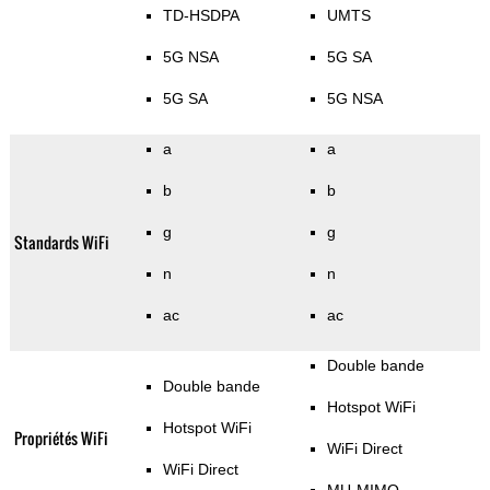
TD-HSDPA
UMTS
5G NSA
5G SA
5G SA
5G NSA
a
a
b
b
g
g
Standards WiFi
n
n
ac
ac
Double bande
Double bande
Hotspot WiFi
Hotspot WiFi
Propriétés WiFi
WiFi Direct
WiFi Direct