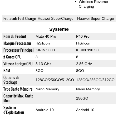
Wireless Reverse
Charging
Protocole Fast-Charge
Huawei SuperCharge
Huawei Super Charge
Systeme
Nom du Produit
Mate 40 Pro
P40 Pro
Marque Processeur
HiSilicon
HiSilicon
Processeur Principal
KIRIN 9000
KIRIN 990 5G
# Cores CPU
8
8
Vitesse horloge CPU
3.13 GHz
2.86 GHz
RAM
8GO
8GO
Options de
128GO/256GO/512GO
128GO/256GO/512GO
Stockage
Type Carte Mémoire
Nano Memory
Nano Memory
Capacité Max. Carte
256GO
Mem
Système
Android 10
Android 10
d'Exploitation