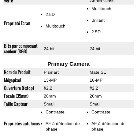
Verre
Gorilla Glass
Multitouch
2.5D
Brillant
Propriété Ecran
Multitouch
2.5D
Bits par composant
24 bit
24 bit
couleur (RGB)
Primary Camera
Nom du Produit
P smart
Mate SE
Mégapixel
13-MP
16-MP
Ouverture (f-stop)
f/2.2
f/2.2
Focale (35mm)
26mm
26mm
Taille Capteur
Small
Small
Contraste
Contraste
Propriétés autofocus
AF à détection de
AF à détection de
phase
phase