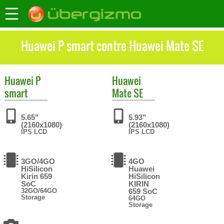
Huawei P smart contre Huawei Mate SE
Huawei
P
Huawei
smart
Mate SE
5.65"
5.93"
(2160x1080)
(2160x1080)
IPS LCD
IPS LCD
3GO/4GO
4GO
HiSilicon
Huawei
Kirin 659
HiSilicon
SoC
KIRIN
32GO/64GO
659 SoC
Storage
64GO
Storage