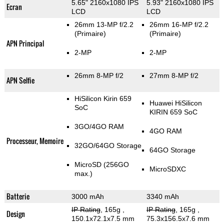
5.65" 2160x1080 IPS
5.93" 2160x1080 IPS
Ecran
LCD
LCD
26mm 13-MP f/2.2
26mm 16-MP f/2.2
(Primaire)
(Primaire)
APN Principal
2-MP
2-MP
26mm 8-MP f/2
27mm 8-MP f/2
APN Selfie
HiSilicon Kirin 659
Huawei HiSilicon
SoC
KIRIN 659 SoC
3GO/4GO RAM
4GO RAM
Processeur, Memoire
32GO/64GO Storage
64GO Storage
MicroSD (256GO
MicroSDXC
max.)
Batterie
3000 mAh
3340 mAh
IP Rating
, 165g
,
IP Rating
, 165g
,
Design
150.1x72.1x7.5 mm
75.3x156.5x7.6 mm