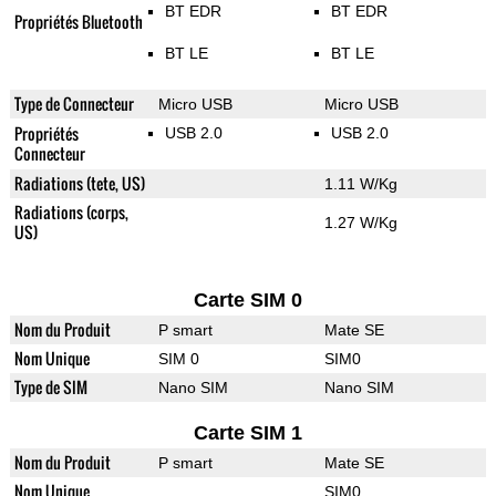
BT EDR
BT EDR
Propriétés Bluetooth
BT LE
BT LE
Type de Connecteur
Micro USB
Micro USB
Propriétés
USB 2.0
USB 2.0
Connecteur
Radiations (tete, US)
1.11 W/Kg
Radiations (corps,
1.27 W/Kg
US)
Carte SIM 0
Nom du Produit
P smart
Mate SE
Nom Unique
SIM 0
SIM0
Type de SIM
Nano SIM
Nano SIM
Carte SIM 1
Nom du Produit
P smart
Mate SE
Nom Unique
SIM0