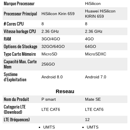
Marque Processeur
HiSilicon
Huawei HiSilicon
Processeur Principal
HiSilicon Kirin 659
KIRIN 659
# Cores CPU
8
8
Vitesse horloge CPU
2.36 GHz
2.36 GHz
RAM
3GO/4GO
4GO
Options de Stockage
32GO/64GO
64GO
Type Carte Mémoire
MicroSD
MicroSDXC
Capacité Max. Carte
256GO
Mem
Système
Android 8.0
Android 7.0
d'Exploitation
Reseau
Nom du Produit
P smart
Mate SE
Categorie LTE
LTE CAT6
LTE CAT6
(Download)
LTE (fréquences)
12
UMTS
UMTS