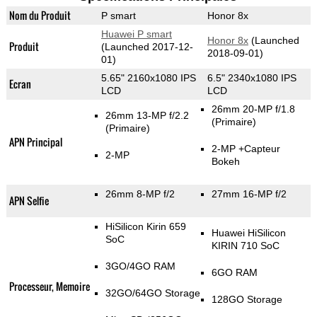
Nom du Produit
P smart
Honor 8x
Huawei P smart
Honor 8x
(Launched
Produit
(Launched 2017-12-
2018-09-01)
01)
5.65" 2160x1080 IPS
6.5" 2340x1080 IPS
Ecran
LCD
LCD
26mm 20-MP f/1.8
26mm 13-MP f/2.2
(Primaire)
(Primaire)
APN Principal
2-MP
+Capteur
2-MP
Bokeh
26mm 8-MP f/2
27mm 16-MP f/2
APN Selfie
HiSilicon Kirin 659
Huawei HiSilicon
SoC
KIRIN 710 SoC
3GO/4GO RAM
6GO RAM
Processeur, Memoire
32GO/64GO Storage
128GO Storage