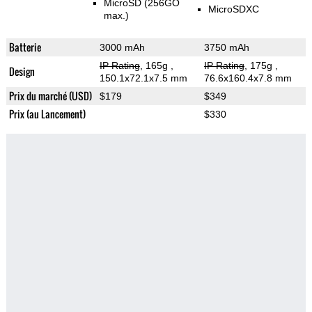
MicroSD (256GO
MicroSDXC
max.)
Batterie
3000 mAh
3750 mAh
IP Rating
, 165g
,
IP Rating
, 175g
,
Design
150.1x72.1x7.5 mm
76.6x160.4x7.8 mm
Prix du marché (USD)
$179
$349
Prix (au Lancement)
$330