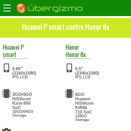
Huawei P smart contre Honor 8x
Huawei
P
Honor
smart
Honor 8x
5.65"
6.5"
(2160x1080)
(2340x1080)
IPS LCD
IPS LCD
3GO/4GO
6GO
HiSilicon
Huawei
Kirin 659
HiSilicon
SoC
KIRIN
32GO/64GO
710 SoC
Storage
128GO
Storage