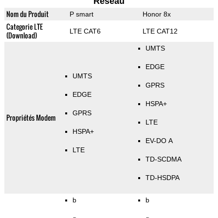
Reseau
Nom du Produit
P smart
Honor 8x
Categorie LTE
LTE CAT6
LTE CAT12
(Download)
UMTS
EDGE
UMTS
GPRS
EDGE
HSPA+
GPRS
Propriétés Modem
LTE
HSPA+
EV-DO A
LTE
TD-SCDMA
TD-HSDPA
b
b