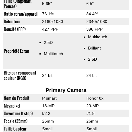
Taille (Diagonale,
5.65"
6.5"
Pouces)
Ratio écran/appareil
76.1%
84.4%
Définition
2160x1080
2340x1080
Densité (PPP)
427 PPP
396 PPP
Multitouch
2.5D
Brillant
Propriété Ecran
Multitouch
2.5D
Bits par composant
24 bit
24 bit
couleur (RGB)
Primary Camera
Nom du Produit
P smart
Honor 8x
Mégapixel
13-MP
20-MP
Ouverture (f-stop)
f/2.2
f/1.8
Focale (35mm)
26mm
26mm
Taille Capteur
Small
Small