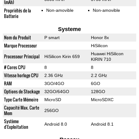
(mAh)
Propriétés de la
Non-amovible
Non-amovible
Batterie
Systeme
Nom du Produit
P smart
Honor 8x
Marque Processeur
HiSilicon
Huawei HiSilicon
Processeur Principal
HiSilicon Kirin 659
KIRIN 710
# Cores CPU
8
8
Vitesse horloge CPU
2.36 GHz
2.2 GHz
RAM
3GO/4GO
6GO
Options de Stockage
32GO/64GO
128GO
Type Carte Mémoire
MicroSD
MicroSDXC
Capacité Max. Carte
256GO
Mem
Système
Android 8.0
Android 8.1
d'Exploitation