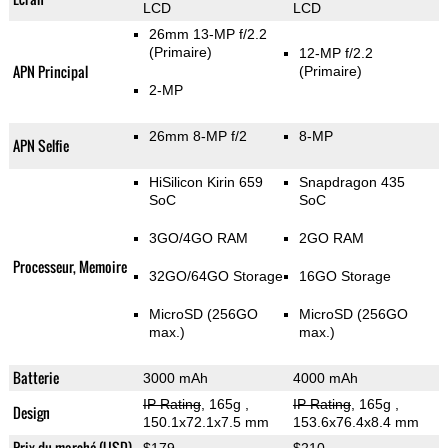
LCD
LCD
26mm 13-MP f/2.2
(Primaire)
12-MP f/2.2
APN Principal
(Primaire)
2-MP
26mm 8-MP f/2
8-MP
APN Selfie
HiSilicon Kirin 659
Snapdragon 435
SoC
SoC
3GO/4GO RAM
2GO RAM
Processeur, Memoire
32GO/64GO Storage
16GO Storage
MicroSD (256GO
MicroSD (256GO
max.)
max.)
Batterie
3000 mAh
4000 mAh
IP Rating
, 165g
,
IP Rating
, 165g
,
Design
150.1x72.1x7.5 mm
153.6x76.4x8.4 mm
Prix du marché (USD)