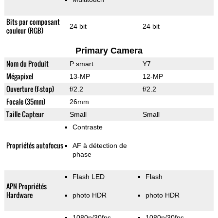
Bits par composant
24 bit
24 bit
couleur (RGB)
Primary Camera
Nom du Produit
P smart
Y7
Mégapixel
13-MP
12-MP
Ouverture (f-stop)
f/2.2
f/2.2
Focale (35mm)
26mm
Taille Capteur
Small
Small
Contraste
Propriétés autofocus
AF à détection de
phase
Flash LED
Flash
APN Propriétés
Hardware
photo HDR
photo HDR
1080p/30fps
1080p/30fps