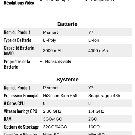
Résolutions Vidéo
Batterie
Nom du Produit
P smart
Y7
Type de Batterie
Li-Poly
Li-Ion
Capacité Batterie
3000 mAh
4000 mAh
(mAh)
Propriétés de la
Non-amovible
Batterie
Systeme
Nom du Produit
P smart
Y7
Processeur Principal
HiSilicon Kirin 659
Snapdragon 435
# Cores CPU
8
8
Vitesse horloge CPU
2.36 GHz
1.4 GHz
RAM
3GO/4GO
2GO
Options de Stockage
32GO/64GO
16GO
Type Carte Mémoire
MicroSD
MicroSD