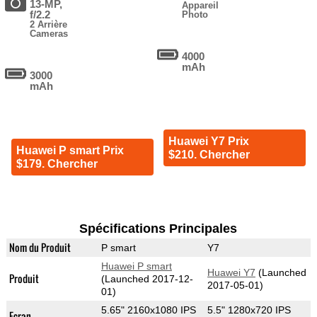
13-MP,
Appareil
f/2.2
Photo
2 Arrière
Cameras
4000
mAh
3000
mAh
Huawei Y7 Prix
Huawei P smart Prix
$210. Chercher
$179. Chercher
Spécifications Principales
Nom du Produit
P smart
Y7
Huawei P smart
Huawei Y7
(Launched
Produit
(Launched 2017-12-
2017-05-01)
01)
5.65" 2160x1080 IPS
5.5" 1280x720 IPS
Ecran