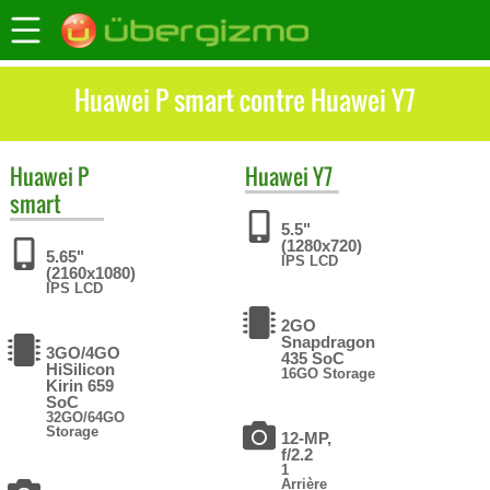
Huawei P smart contre Huawei Y7
Huawei
P
Huawei
Y7
smart
5.5"
(1280x720)
5.65"
IPS LCD
(2160x1080)
IPS LCD
2GO
Snapdragon
3GO/4GO
435 SoC
HiSilicon
16GO Storage
Kirin 659
SoC
32GO/64GO
Storage
12-MP,
f/2.2
1
Arrière