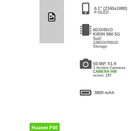
6.1" (2340x1080)
P-OLED
6GO/8GO
KIRIN 990 5G
SoC
128GO/256GO
Storage
50-MP, f/1.9
3 Arrière Cameras
CAMERA HW
score: 197
3800 mAh
Huawei P40