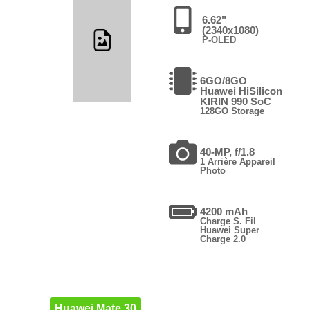
6.62"
(2340x1080)
P-OLED
6GO/8GO
Huawei HiSilicon
KIRIN 990 SoC
128GO Storage
40-MP, f/1.8
1 Arrière Appareil
Photo
4200 mAh
Charge S. Fil
Huawei Super
Charge 2.0
Huawei Mate 30