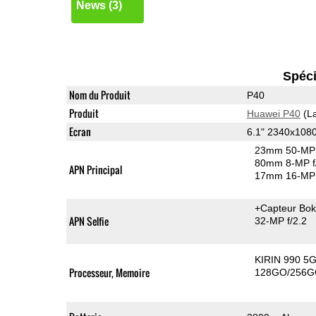
News (3)
Spéci
Nom du Produit
P40
Produit
Huawei P40
(La
Ecran
6.1" 2340x108
23mm 50-MP 
80mm 8-MP f
APN Principal
17mm 16-MP 
+Capteur Bo
APN Selfie
32-MP f/2.2
KIRIN 990 5
Processeur, Memoire
128GO/256G