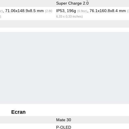
Super Charge 2.0
, 71.06x148.9x8.5 mm
IP53, 196g
, 76.1x160.8x8.4 mm
z)
(2.80
(6.9oz)
(
)
6.33 x 0.33 inches)
Ecran
Mate 30
P-OLED