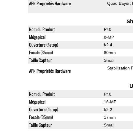
APN Propriétés Hardware
Quad Bayer
Sh
Nom du Produit
P40
Mégapixel
8-MP
Ouverture (f-stop)
f/2.4
Focale (35mm)
80mm
Taille Capteur
Small
Stabilization
APN Propriétés Hardware
U
Nom du Produit
P40
Mégapixel
16-MP
Ouverture (f-stop)
f/2.2
Focale (35mm)
17mm
Taille Capteur
Small