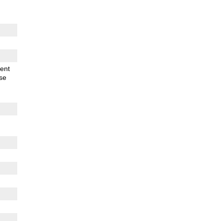
ent
se