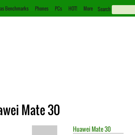
as Benchmarks
Phones
PCs
HOT!
More
Search
awei Mate 30
Huawei
Mate 30