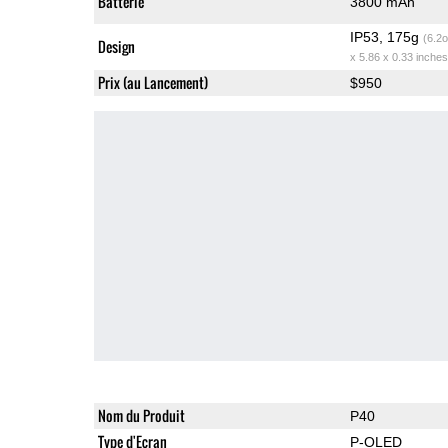
Batterie
3800 mAh
IP53, 175g
(6.2o
Design
x 5.86 x 0.33 inches
Prix (au Lancement)
$950
Nom du Produit
P40
Type d'Ecran
P-OLED