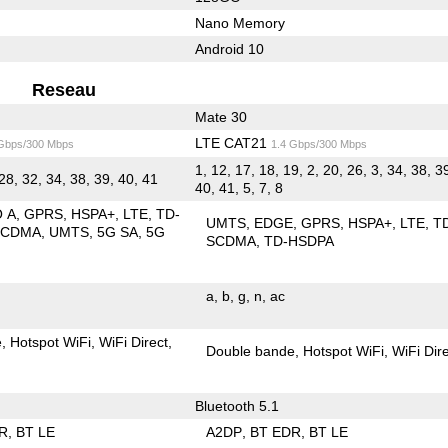
Nano Memory
Android 10
Reseau
Mate 30
LTE CAT21
 Gbps/300 Mbps
1.4 Gbps/300 Mbps
1, 12, 17, 18, 19, 2, 20, 26, 3, 34, 38, 39
28, 32, 34, 38, 39, 40, 41
40, 41, 5, 7, 8
O A
GPRS
HSPA+
LTE
TD-
UMTS
EDGE
GPRS
HSPA+
LTE
T
SCDMA
UMTS
5G SA
5G
SCDMA
TD-HSDPA
a
b
g
n
ac
e
Hotspot WiFi
WiFi Direct
Double bande
Hotspot WiFi
WiFi Dir
Bluetooth 5.1
R
BT LE
A2DP
BT EDR
BT LE