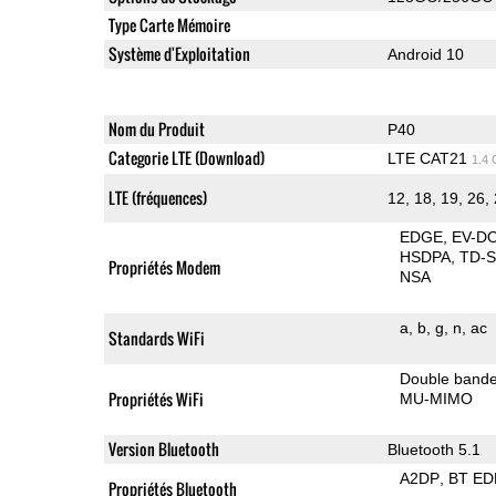
Type Carte Mémoire
Système d'Exploitation
Android 10
Nom du Produit
P40
Categorie LTE (Download)
LTE CAT21
1.4
LTE (fréquences)
12, 18, 19, 26, 
EDGE
EV-D
HSDPA
TD-
Propriétés Modem
NSA
a
b
g
n
ac
Standards WiFi
Double band
Propriétés WiFi
MU-MIMO
Version Bluetooth
Bluetooth 5.1
A2DP
BT ED
Propriétés Bluetooth