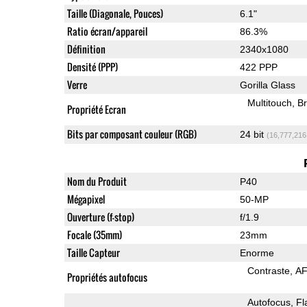
Taille (Diagonale, Pouces)
6.1"
Ratio écran/appareil
86.3%
Définition
2340x1080
Densité (PPP)
422 PPP
Verre
Gorilla Glass
Multitouch
Br
Propriété Ecran
Bits par composant couleur (RGB)
24 bit
(16,777,216
Nom du Produit
P40
Mégapixel
50-MP
Ouverture (f-stop)
f/1.9
Focale (35mm)
23mm
Taille Capteur
Enorme
Contraste
AF
Propriétés autofocus
Autofocus
Fl