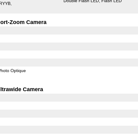
Double Flash LED
Flash LED
RYYB
ort-Zoom Camera
 Photo Optique
ltrawide Camera