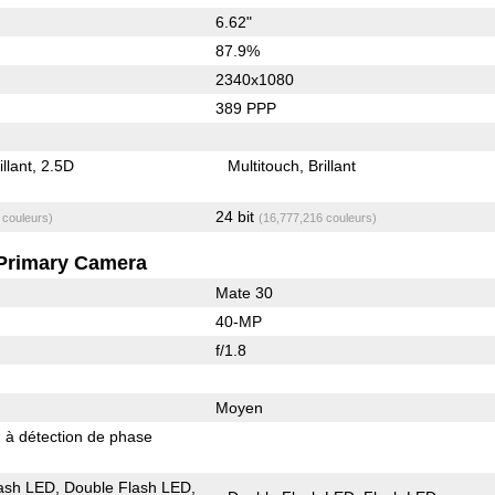
6.62"
87.9%
2340x1080
389 PPP
illant
2.5D
Multitouch
Brillant
24 bit
 couleurs)
(16,777,216 couleurs)
Primary Camera
Mate 30
40-MP
f/1.8
Moyen
 à détection de phase
ash LED
Double Flash LED