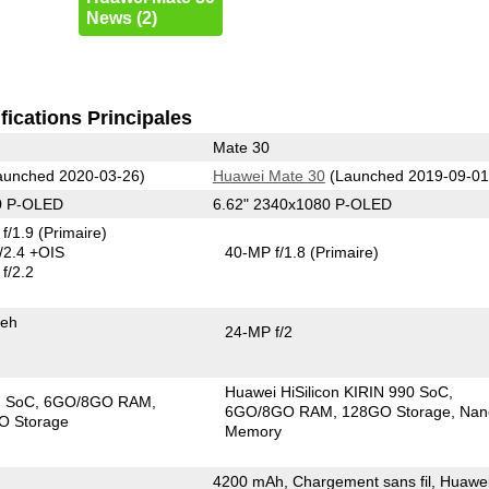
News (2)
fications Principales
Mate 30
unched 2020-03-26)
Huawei Mate 30
(Launched 2019-09-01
0 P-OLED
6.62" 2340x1080 P-OLED
f/1.9
(Primaire)
/2.4 +OIS
40-MP f/1.8
(Primaire)
f/2.2
keh
24-MP f/2
Huawei HiSilicon KIRIN 990 SoC
G SoC
6GO/8GO RAM
6GO/8GO RAM
128GO Storage
Nan
O Storage
Memory
4200 mAh, Chargement sans fil, Huawe