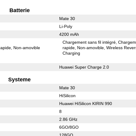
Batterie
Mate 30
Li-Poly
4200 mAh
Chargement sans fil intégré
Chargem
rapide
Non-amovible
rapide
Non-amovible
Wireless Rever
Charging
Huawei Super Charge 2.0
Systeme
Mate 30
HiSilicon
Huawei HiSilicon KIRIN 990
8
2.86 GHz
6GO/8GO
128GO