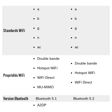
a
a
b
b
g
g
Standards WiFi
n
n
ac
ac
Double bande
Double bande
Hotspot WiFi
Hotspot WiFi
Propriétés WiFi
WiFi Direct
WiFi Direct
MU-MIMO
Version Bluetooth
Bluetooth 5.1
Bluetooth 5.2
A2DP