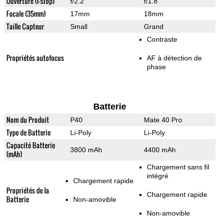
Ouverture (f-stop)
f/2.2
f/1.8
Focale (35mm)
17mm
18mm
Taille Capteur
Small
Grand
Contraste
Propriétés autofocus
AF à détection de
phase
Batterie
Nom du Produit
P40
Mate 40 Pro
Type de Batterie
Li-Poly
Li-Poly
Capacité Batterie
3800 mAh
4400 mAh
(mAh)
Chargement sans fil
intégré
Chargement rapide
Propriétés de la
Chargement rapide
Batterie
Non-amovible
Non-amovible