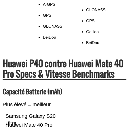
A-GPS
GLONASS
GPS
GPS
GLONASS
Galileo
BeiDou
BeiDou
Huawei P40 contre Huawei Mate 40
Pro Specs & Vitesse Benchmarks
Capacité Batterie (mAh)
Plus élevé = meilleur
Samsung Galaxy S20
Ultra
Huawei Mate 40 Pro