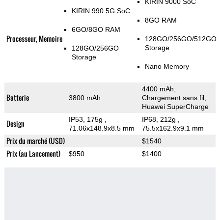
KIRIN 9000 SoC
KIRIN 990 5G SoC
8GO RAM
6GO/8GO RAM
Processeur, Memoire
128GO/256GO/512GO
Storage
128GO/256GO
Storage
Nano Memory
4400 mAh,
Batterie
3800 mAh
Chargement sans fil,
Huawei SuperCharge
IP53, 175g
,
IP68, 212g
,
Design
71.06x148.9x8.5 mm
75.5x162.9x9.1 mm
Prix du marché (USD)
$1540
Prix (au Lancement)
$950
$1400