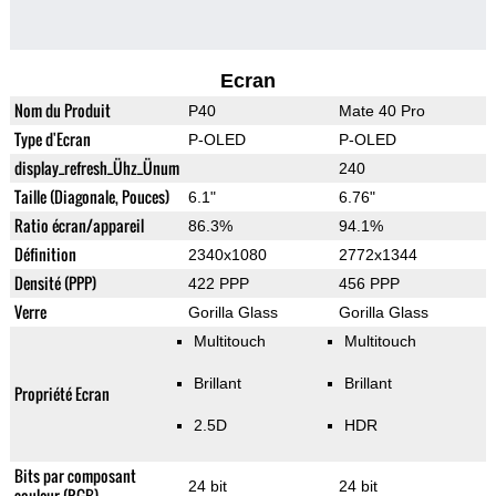
Ecran
Nom du Produit
P40
Mate 40 Pro
Type d'Ecran
P-OLED
P-OLED
display_refresh_Ühz_Ünum
240
Taille (Diagonale, Pouces)
6.1"
6.76"
Ratio écran/appareil
86.3%
94.1%
Définition
2340x1080
2772x1344
Densité (PPP)
422 PPP
456 PPP
Verre
Gorilla Glass
Gorilla Glass
Multitouch
Multitouch
Brillant
Brillant
Propriété Ecran
2.5D
HDR
Bits par composant
24 bit
24 bit
couleur (RGB)