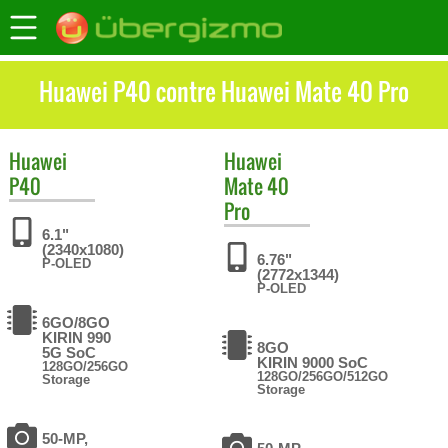
Huawei P40 contre Huawei Mate 40 Pro
Huawei
Huawei
P40
Mate 40
Pro
6.1"
(2340x1080)
6.76"
P-OLED
(2772x1344)
P-OLED
6GO/8GO
KIRIN 990
8GO
5G SoC
KIRIN 9000 SoC
128GO/256GO
128GO/256GO/512GO
Storage
Storage
50-MP,