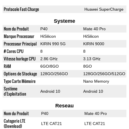
Protocole Fast-Charge
Huawei SuperCharge
Systeme
Nom du Produit
P40
Mate 40 Pro
Marque Processeur
HiSilicon
HiSilicon
Processeur Principal
KIRIN 990 5G
KIRIN 9000
# Cores CPU
8
8
Vitesse horloge CPU
2.86 GHz
3.13 GHz
RAM
6GO/8GO
8GO
Options de Stockage
128GO/256GO
128GO/256GO/512GO
Type Carte Mémoire
Nano Memory
Système
Android 10
Android 10
d'Exploitation
Reseau
Nom du Produit
P40
Mate 40 Pro
Categorie LTE
LTE CAT21
LTE CAT21
(Download)