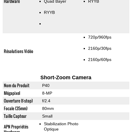
Hardware
Quad Bayer
RYYB
RYYB
720p/960fps
2160p/30fps
Résolutions Vidéo
2160p/60fps
Short-Zoom Camera
Nom du Produit
P40
Mégapixel
8-MP
Ouverture (f-stop)
f/2.4
Focale (35mm)
80mm
Taille Capteur
Small
Stabilization Photo
APN Propriétés
Optique
Hardware