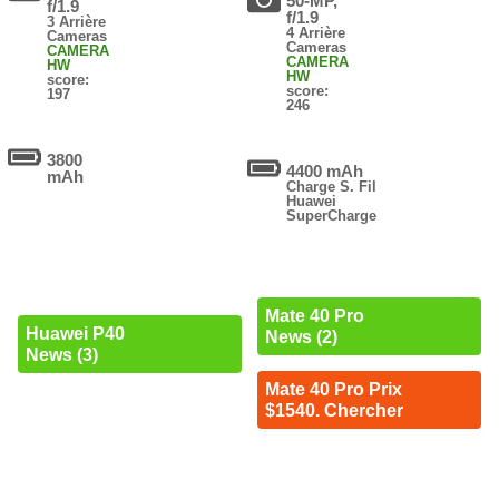
50-MP,
f/1.9
f/1.9
3 Arrière
4 Arrière
Cameras
Cameras
CAMERA
CAMERA
HW
HW
score:
score:
197
246
3800
4400 mAh
mAh
Charge S. Fil
Huawei
SuperCharge
Mate 40 Pro
Huawei P40
News (2)
News (3)
Mate 40 Pro Prix
$1540. Chercher