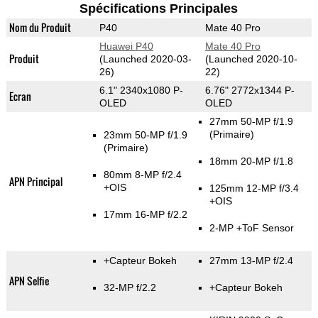
Spécifications Principales
Nom du Produit
P40
Mate 40 Pro
Huawei P40
Mate 40 Pro
Produit
(Launched 2020-03-
(Launched 2020-10-
26)
22)
6.1" 2340x1080 P-
6.76" 2772x1344 P-
Ecran
OLED
OLED
27mm 50-MP f/1.9
(Primaire)
23mm 50-MP f/1.9
(Primaire)
18mm 20-MP f/1.8
80mm 8-MP f/2.4
APN Principal
+OIS
125mm 12-MP f/3.4
+OIS
17mm 16-MP f/2.2
2-MP
+ToF Sensor
+Capteur Bokeh
27mm 13-MP f/2.4
APN Selfie
32-MP f/2.2
+Capteur Bokeh