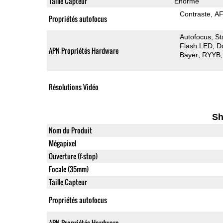
Taille Capteur
Enorme
Contraste
AF
Propriétés autofocus
Autofocus
St
Flash LED
D
APN Propriétés Hardware
Bayer
RYYB
Résolutions Vidéo
Sh
Nom du Produit
Mégapixel
Ouverture (f-stop)
Focale (35mm)
Taille Capteur
Propriétés autofocus
APN Propriétés Hardware