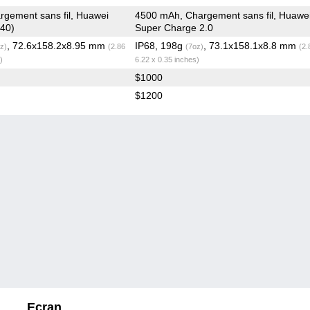
gement sans fil, Huawei
4500 mAh, Chargement sans fil, Huawe
40)
Super Charge 2.0
, 72.6x158.2x8.95 mm
IP68, 198g
, 73.1x158.1x8.8 mm
z)
(2.86
(7oz)
(2.
)
6.22 x 0.35 inches)
$1000
$1200
Ecran