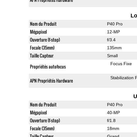
L
Nom du Produit
P40 Pro
Mégapixel
12-MP
Ouverture (f-stop)
f/3.4
Focale (35mm)
135mm
Taille Capteur
Small
Focus Fixe
Propriétés autofocus
Stabilization
APN Propriétés Hardware
U
Nom du Produit
P40 Pro
Mégapixel
40-MP
Ouverture (f-stop)
f/1.8
Focale (35mm)
18mm
Taille Capteur
Grand