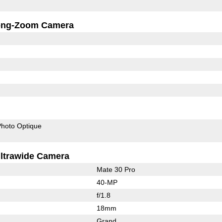
ong-Zoom Camera
 Photo Optique
ltrawide Camera
Mate 30 Pro
40-MP
f/1.8
18mm
Grand