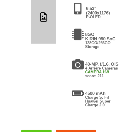
6.53"
(2400x1176)
P-OLED
8GO
KIRIN 990 SoC
O
128GO/256GO
Storage
40-MP, f/1.6, OIS
4 Arrière Cameras
CAMERA HW
score: 211
4500 mAh
Charge S. Fil
Huawei Super
Charge 2.0