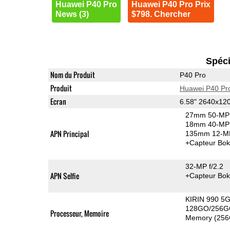
Huawei P40 Pro
Huawei P40 Pro Prix
News (3)
$798. Chercher
Spéci
Nom du Produit
P40 Pro
Produit
Huawei P40 Pr
Ecran
6.58" 2640x12
27mm 50-MP 
18mm 40-MP 
APN Principal
135mm 12-MP
+Capteur Bo
32-MP f/2.2
APN Selfie
+Capteur Bo
KIRIN 990 5
128GO/256G
Processeur, Memoire
Memory (256