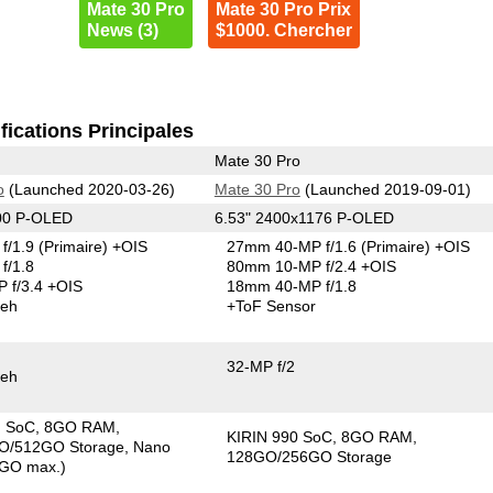
Mate 30 Pro
Mate 30 Pro Prix
News (3)
$1000. Chercher
fications Principales
Mate 30 Pro
o
(Launched 2020-03-26)
Mate 30 Pro
(Launched 2019-09-01)
00 P-OLED
6.53" 2400x1176 P-OLED
f/1.9
(Primaire)
+OIS
27mm 40-MP f/1.6
(Primaire)
+OIS
f/1.8
80mm 10-MP f/2.4 +OIS
 f/3.4 +OIS
18mm 40-MP f/1.8
keh
+ToF Sensor
32-MP f/2
keh
G SoC
8GO RAM
KIRIN 990 SoC
8GO RAM
O/512GO Storage
Nano
128GO/256GO Storage
GO max.)