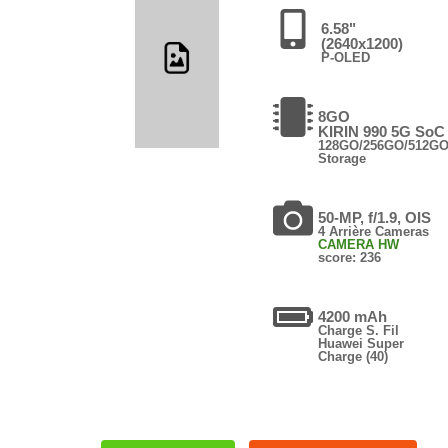
6.58"
(2640x1200)
P-OLED
8GO
KIRIN 990 5G SoC
128GO/256GO/512G
Storage
50-MP, f/1.9, OIS
4 Arrière Cameras
CAMERA HW
score: 236
4200 mAh
Charge S. Fil
Huawei Super
Charge (40)