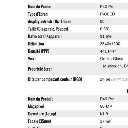
Nom du Produit
P40 Pro
Type d'Ecran
P-OLED
display_refresh_Ühz_Ünum
90
Taille (Diagonale, Pouces)
6.58"
Ratio écran/appareil
91.6%
Définition
2640x1200
Densité (PPP)
441 PPP
Verre
Gorilla Glass
Multitouch
Br
Propriété Ecran
Bits par composant couleur (RGB)
24 bit
(16,777,216
Nom du Produit
P40 Pro
Mégapixel
50-MP
Ouverture (f-stop)
f/1.9
Focale (35mm)
27mm