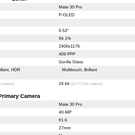
Mate 30 Pro
P-OLED
6.53"
94.1%
2400x1176
409 PPP
Gorilla Glass
illant
HDR
Multitouch
Brillant
24 bit
 couleurs)
(16,777,216 couleurs)
Primary Camera
Mate 30 Pro
40-MP
f/1.6
27mm