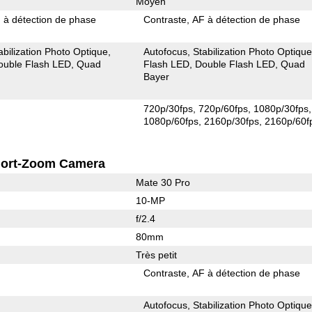
Moyen
 à détection de phase
Contraste
AF à détection de phase
abilization Photo Optique
Autofocus
Stabilization Photo Optiqu
ouble Flash LED
Quad
Flash LED
Double Flash LED
Quad
Bayer
720p/30fps
720p/60fps
1080p/30fps
1080p/60fps
2160p/30fps
2160p/60f
ort-Zoom Camera
Mate 30 Pro
10-MP
f/2.4
80mm
Très petit
Contraste
AF à détection de phase
Autofocus
Stabilization Photo Optiqu