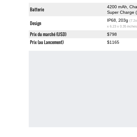
4200 mAh, Char
Batterie
Super Charge (
IP68, 203g
(7.2o
Design
x 6.23 x 0.35 inches
Prix du marché (USD)
$798
Prix (au Lancement)
$1165