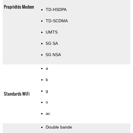
Propriétés Modem
TD-HSDPA
TD-SCDMA
UMTS
5G SA
5G NSA
a
b
g
Standards WiFi
n
ac
Double bande