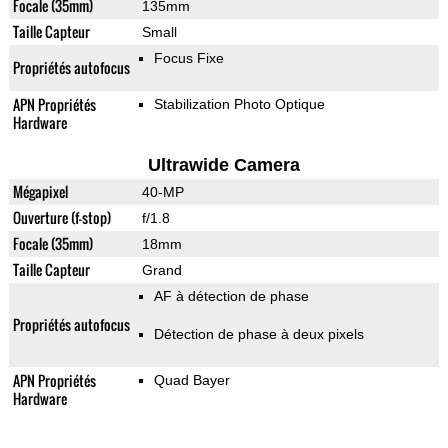
Focale (35mm)
135mm
Taille Capteur
Small
Focus Fixe
Propriétés autofocus
APN Propriétés
Stabilization Photo Optique
Hardware
Ultrawide Camera
Mégapixel
40-MP
Ouverture (f-stop)
f/1.8
Focale (35mm)
18mm
Taille Capteur
Grand
AF à détection de phase
Propriétés autofocus
Détection de phase à deux pixels
APN Propriétés
Quad Bayer
Hardware