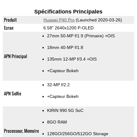
Spécifications Principales
Produit
Huawei P40 Pro
(Launched 2020-03-26)
Ecran
6.58" 2640x1200 P-OLED
27mm 50-MP f/1.9
(Primaire)
+OIS
18mm 40-MP f/1.8
APN Principal
135mm 12-MP f/3.4 +OIS
+Capteur Bokeh
32-MP f/2.2
APN Selfie
+Capteur Bokeh
KIRIN 990 5G SoC
8GO RAM
Processeur, Memoire
128GO/256GO/512GO Storage