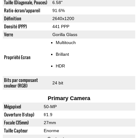
Taille (Diagonale, Pouces)
6.58"
Ratio écran/appareil
91.6%
Définition
2640x1200
Densité (PPP)
441 PPP
Verre
Gorilla Glass
Multitouch
Brillant
Propriété Ecran
HDR
Bits par composant
24 bit
couleur (RGB)
Primary Camera
Mégapixel
50-MP
Ouverture (f-stop)
f/1.9
Focale (35mm)
27mm
Taille Capteur
Enorme