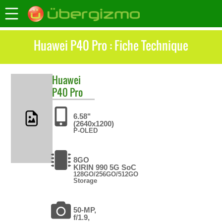
Huawei P40 Pro : Fiche Technique
Huawei
P40 Pro
6.58"
(2640x1200)
P-OLED
8GO
KIRIN 990 5G SoC
128GO/256GO/512GO
Storage
50-MP,
f/1.9,