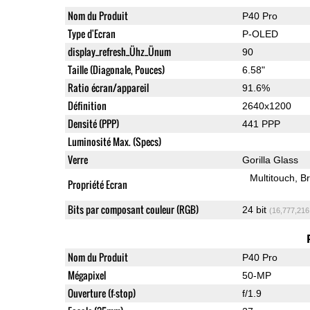
Nom du Produit
P40 Pro
Type d'Ecran
P-OLED
display_refresh_Ühz_Ünum
90
Taille (Diagonale, Pouces)
6.58"
Ratio écran/appareil
91.6%
Définition
2640x1200
Densité (PPP)
441 PPP
Luminosité Max. (Specs)
Verre
Gorilla Glass
Multitouch
Br
Propriété Ecran
Bits par composant couleur (RGB)
24 bit
(16,777,216
Nom du Produit
P40 Pro
Mégapixel
50-MP
Ouverture (f-stop)
f/1.9