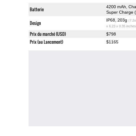
4200 mAh, Char
Batterie
Super Charge (
IP68, 203g
(7.2o
Design
x 6.23 x 0.35 inches
Prix du marché (USD)
$798
Prix (au Lancement)
$1165