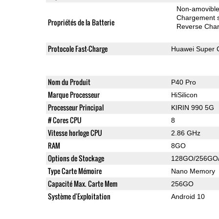
Non-amovibl
Chargement sa
Propriétés de la Batterie
Reverse Char
Protocole Fast-Charge
Huawei Super 
Nom du Produit
P40 Pro
Marque Processeur
HiSilicon
Processeur Principal
KIRIN 990 5G
# Cores CPU
8
Vitesse horloge CPU
2.86 GHz
RAM
8GO
Options de Stockage
128GO/256GO
Type Carte Mémoire
Nano Memory
Capacité Max. Carte Mem
256GO
Système d'Exploitation
Android 10