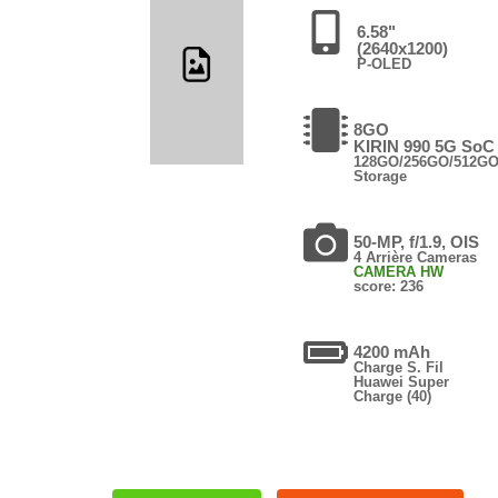
6.58"
(2640x1200)
P-OLED
8GO
KIRIN 990 5G SoC
128GO/256GO/512G
Storage
50-MP, f/1.9, OIS
4 Arrière Cameras
CAMERA HW
score: 236
4200 mAh
Charge S. Fil
Huawei Super
Charge (40)