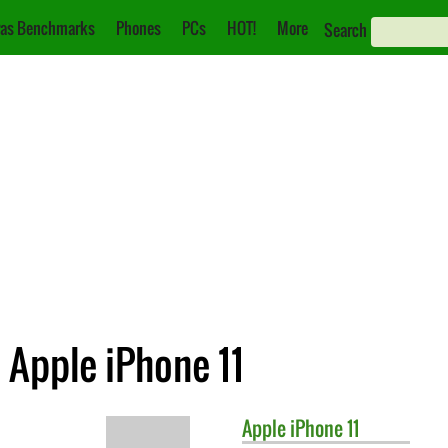
as Benchmarks
Phones
PCs
HOT!
More
Search
 Apple iPhone 11
Apple
iPhone 11