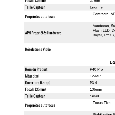
Focale (35mm)
27mm
Taille Capteur
Enorme
Contraste
AF
Propriétés autofocus
Autofocus
St
Flash LED
D
APN Propriétés Hardware
Bayer
RYYB
Résolutions Vidéo
L
Nom du Produit
P40 Pro
Mégapixel
12-MP
Ouverture (f-stop)
f/3.4
Focale (35mm)
135mm
Taille Capteur
Small
Focus Fixe
Propriétés autofocus
Stabilization