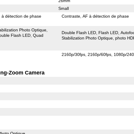
26mm
Small
 à détection de phase
Contraste
AF à détection de phase
abilization Photo Optique
Double Flash LED
Flash LED
Autofo
ouble Flash LED
Quad
Stabilization Photo Optique
photo HD
2160p/30fps
2160p/60fps
1080p/240
ong-Zoom Camera
 Photo Optique