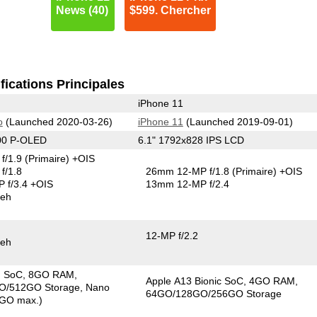
News (40)
$599. Chercher
fications Principales
iPhone 11
o
(Launched 2020-03-26)
iPhone 11
(Launched 2019-09-01)
00 P-OLED
6.1" 1792x828 IPS LCD
f/1.9
(Primaire)
+OIS
f/1.8
26mm 12-MP f/1.8
(Primaire)
+OIS
 f/3.4 +OIS
13mm 12-MP f/2.4
keh
12-MP f/2.2
keh
G SoC
8GO RAM
Apple A13 Bionic SoC
4GO RAM
O/512GO Storage
Nano
64GO/128GO/256GO Storage
GO max.)