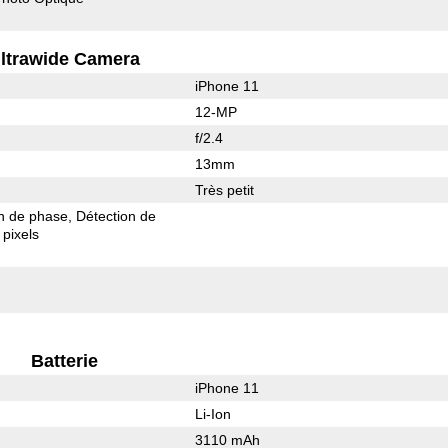
ltrawide Camera
iPhone 11
12-MP
f/2.4
13mm
Très petit
on de phase
Détection de
pixels
Batterie
iPhone 11
Li-Ion
3110 mAh