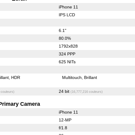
iPhone 11
IPS LCD
6.1"
80.0%
1792x828
324 PPP
625 NITs
illant
HDR
Multitouch
Brillant
24 bit
 couleurs)
(16,777,216 couleurs)
Primary Camera
iPhone 11
12-MP
f/1.8