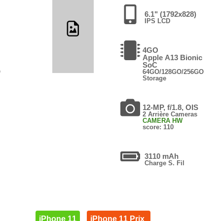
6.1" (1792x828)
IPS LCD
4GO
Apple A13 Bionic
SoC
O
64GO/128GO/256GO
Storage
12-MP, f/1.8, OIS
2 Arrière Cameras
CAMERA HW
score: 110
3110 mAh
Charge S. Fil
iPhone 11
iPhone 11 Prix