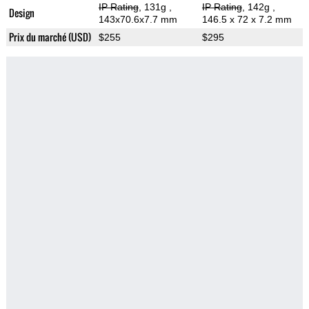
IP Rating
, 131g
,
IP Rating
, 142g
,
Design
143x70.6x7.7 mm
146.5 x 72 x 7.2 mm
Prix du marché (USD)
$255
$295