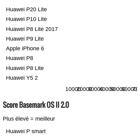
Huawei P20 Lite
Huawei P10 Lite
Huawei P8 Lite 2017
Huawei P9 Lite
Apple iPhone 6
Huawei P8
Huawei P8 Lite
Huawei Y5 2
10000
20000
30000
40000
50000
60000
70
Score Basemark OS II 2.0
Plus élevé = meilleur
Huawei P smart