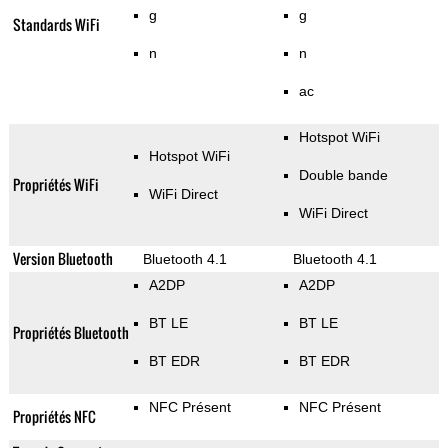
g
g
Standards WiFi
n
n
ac
Hotspot WiFi
Hotspot WiFi
Double bande
Propriétés WiFi
WiFi Direct
WiFi Direct
Version Bluetooth
Bluetooth 4.1
Bluetooth 4.1
A2DP
A2DP
BT LE
BT LE
Propriétés Bluetooth
BT EDR
BT EDR
NFC Présent
NFC Présent
Propriétés NFC