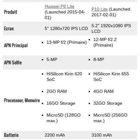
Huawei P8 Lite
P10 Lite
(Launched
Produit
(Launched 2015-04-
2017-02-01)
01)
5.2" 1920x1080 IPS
Ecran
5" 1280x720 IPS LCD
LCD
12-MP f/2.2
13-MP f/2
(Primaire)
APN Principal
(Primaire)
5-MP
8-MP
APN Selfie
HiSilicon Kirin 620
HiSilicon Kirin 655
SoC
SoC
2GO RAM
4GO RAM
Processeur, Memoire
16GO Storage
32GO Storage
MicroSD (128GO
MicroSD (256GO
max.)
max.)
Batterie
2200 mAh
3100 mAh