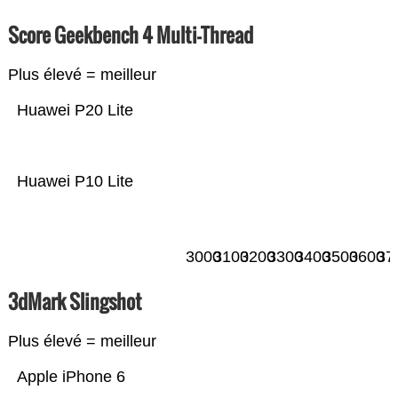
Score Geekbench 4 Multi-Thread
Plus élevé = meilleur
Huawei P20 Lite
Huawei P10 Lite
3000
3100
3200
3300
3400
3500
3600
37
3dMark Slingshot
Plus élevé = meilleur
Apple iPhone 6