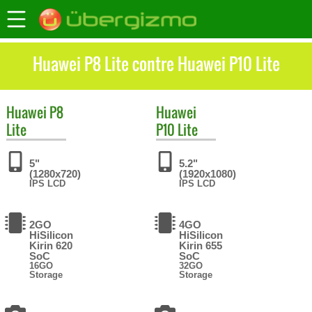
Huawei P8 Lite contre Huawei P10 Lite
Huawei
P8
Huawei
Lite
P10 Lite
5"
5.2"
(1280x720)
(1920x1080)
IPS LCD
IPS LCD
2GO
4GO
HiSilicon
HiSilicon
Kirin 620
Kirin 655
SoC
SoC
16GO
32GO
Storage
Storage