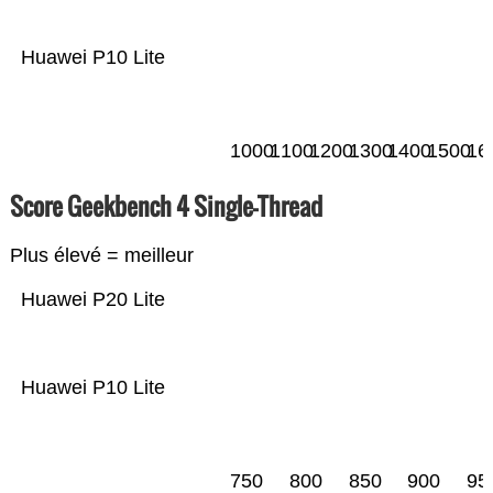
Huawei P10 Lite
1000
1100
1200
1300
1400
1500
16
Score Geekbench 4 Single-Thread
Plus élevé = meilleur
Huawei P20 Lite
Huawei P10 Lite
750
800
850
900
95