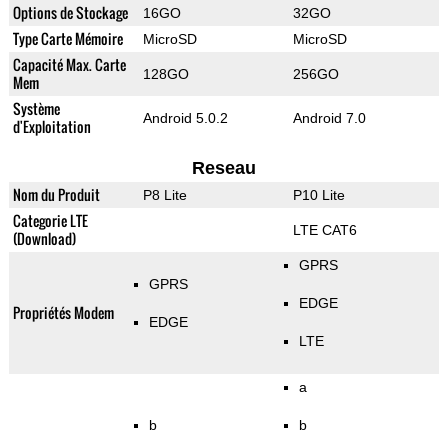
Options de Stockage
16GO
32GO
Type Carte Mémoire
MicroSD
MicroSD
Capacité Max. Carte
128GO
256GO
Mem
Système
Android 5.0.2
Android 7.0
d'Exploitation
Reseau
Nom du Produit
P8 Lite
P10 Lite
Categorie LTE
LTE CAT6
(Download)
GPRS
GPRS
EDGE
Propriétés Modem
EDGE
LTE
a
b
b