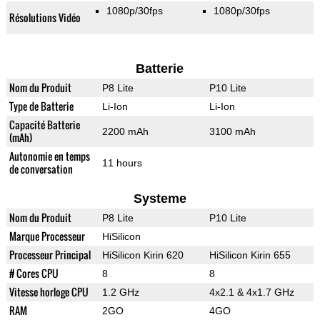
1080p/30fps
1080p/30fps
Résolutions Vidéo
Batterie
Nom du Produit
P8 Lite
P10 Lite
Type de Batterie
Li-Ion
Li-Ion
Capacité Batterie
2200 mAh
3100 mAh
(mAh)
Autonomie en temps
11 hours
de conversation
Systeme
Nom du Produit
P8 Lite
P10 Lite
Marque Processeur
HiSilicon
Processeur Principal
HiSilicon Kirin 620
HiSilicon Kirin 655
# Cores CPU
8
8
Vitesse horloge CPU
1.2 GHz
4x2.1 & 4x1.7 GHz
RAM
2GO
4GO