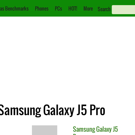
as Benchmarks
Phones
PCs
HOT!
More
Search
 Samsung Galaxy J5 Pro
Samsung
Galaxy J5