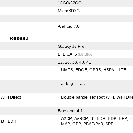
16GO/32GO
MicroSDXC
Android 7.0
Reseau
Galaxy J5 Pro
LTE CAT6
301 Mbps
12, 28, 38, 40, 41
UMTS
EDGE
GPRS
HSPA+
LTE
a
b
g
n
ac
WiFi Direct
Double bande
Hotspot WiFi
WiFi Dir
Bluetooth 4.1
A2DP
AVRCP
BT EDR
HDP
HFP
H
BT EDR
MAP
OPP
PBAP/PAB
SPP