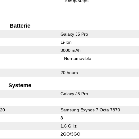
1080p/30fps
Batterie
Galaxy J5 Pro
Li-Ion
3000 mAh
Non-amovible
20 hours
Systeme
Galaxy J5 Pro
620
Samsung Exynos 7 Octa 7870
8
1.6 GHz
2GO/3GO