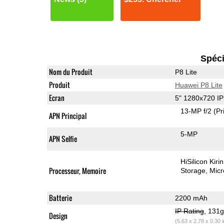
Spéci
Nom du Produit
P8 Lite
Produit
Huawei P8 Lite
Ecran
5" 1280x720 I
13-MP f/2
(Pr
APN Principal
5-MP
APN Selfie
HiSilicon Kir
Processeur, Memoire
Storage
Mic
Batterie
2200 mAh
IP Rating
, 131
Design
(5.63 x 2.78 x 0.30 