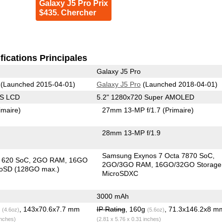
Galaxy J5 Pro Prix
$435. Chercher
fications Principales
Galaxy J5 Pro
(Launched 2015-04-01)
Galaxy J5 Pro
(Launched 2018-04-01)
PS LCD
5.2" 1280x720 Super AMOLED
imaire)
27mm 13-MP f/1.7
(Primaire)
28mm 13-MP f/1.9
Samsung Exynos 7 Octa 7870 SoC
in 620 SoC
2GO RAM
16GO
2GO/3GO RAM
16GO/32GO Storage
roSD (128GO max.)
MicroSDXC
3000 mAh
g
, 143x70.6x7.7 mm
IP Rating
, 160g
, 71.3x146.2x8 m
(4.6oz)
(5.6oz)
inches)
(2.81 x 5.76 x 0.31 inches)