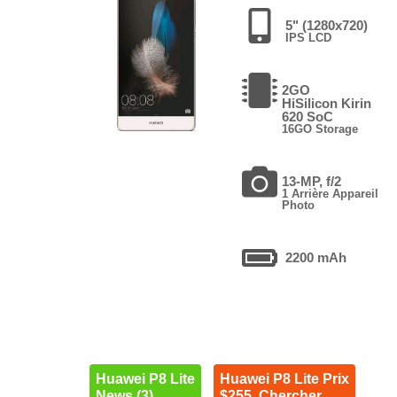
5" (1280x720)
IPS LCD
2GO
HiSilicon Kirin
620 SoC
16GO Storage
13-MP, f/2
1 Arrière Appareil
Photo
2200 mAh
Huawei P8 Lite
Huawei P8 Lite Prix
News (3)
$255. Chercher