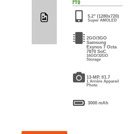
Pro
5.2" (1280x720)
Super AMOLED
2GO/3GO
Samsung
Exynos 7 Octa
7870 SoC
16GO/32GO
Storage
13-MP, f/1.7
1 Arrière Appareil
Photo
3000 mAh