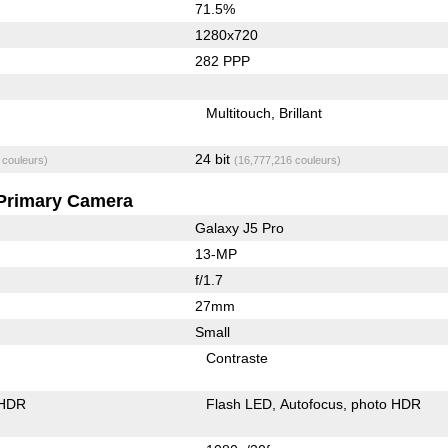
71.5%
1280x720
282 PPP
Multitouch
Brillant
24 bit
 couleurs)
(16,777,216 couleurs)
Primary Camera
Galaxy J5 Pro
13-MP
f/1.7
27mm
Small
Contraste
 HDR
Flash LED
Autofocus
photo HDR