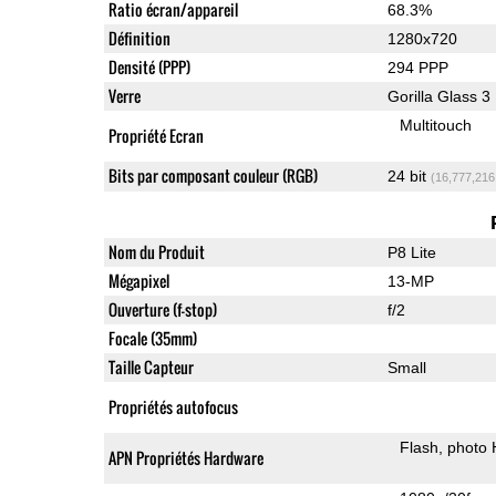
Ratio écran/appareil
68.3%
Définition
1280x720
Densité (PPP)
294 PPP
Verre
Gorilla Glass 3
Multitouch
Propriété Ecran
Bits par composant couleur (RGB)
24 bit
(16,777,216
Nom du Produit
P8 Lite
Mégapixel
13-MP
Ouverture (f-stop)
f/2
Focale (35mm)
Taille Capteur
Small
Propriétés autofocus
Flash
photo
APN Propriétés Hardware