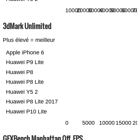
10000
20000
30000
40000
50000
60000
70
3dMark Unlimited
Plus élevé = meilleur
Apple iPhone 6
Huawei P9 Lite
Huawei P8
Huawei P8 Lite
Huawei Y5 2
Huawei P8 Lite 2017
Huawei P10 Lite
0
5000
10000
15000
20
GFXBench Manhattan Off. FPS