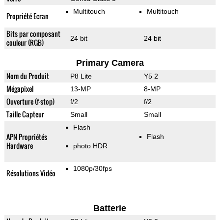
Multitouch
Multitouch
Propriété Ecran
Bits par composant
24 bit
24 bit
couleur (RGB)
Primary Camera
Nom du Produit
P8 Lite
Y5 2
Mégapixel
13-MP
8-MP
Ouverture (f-stop)
f/2
f/2
Taille Capteur
Small
Small
Flash
APN Propriétés
Flash
Hardware
photo HDR
1080p/30fps
Résolutions Vidéo
Batterie