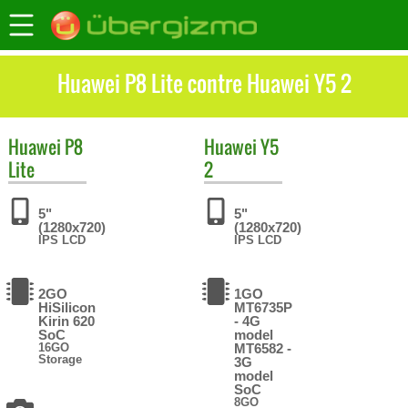
Huawei P8 Lite contre Huawei Y5 2
Huawei
P8
Huawei
Y5
Lite
2
5"
5"
(1280x720)
(1280x720)
IPS LCD
IPS LCD
2GO
1GO
HiSilicon
MT6735P
Kirin 620
- 4G
SoC
model
16GO
MT6582 -
Storage
3G
model
SoC
8GO