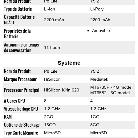
Nom du Produit
P8 Lite
Y5 2
Type de Batterie
Li-Ion
Li-Poly
Capacité Batterie
2200 mAh
2200 mAh
(mAh)
Propriétés de la
Amovible
Batterie
Autonomie en temps
11 hours
de conversation
Systeme
Nom du Produit
P8 Lite
Y5 2
Marque Processeur
HiSilicon
Mediatek
MT6735P - 4G model
Processeur Principal
HiSilicon Kirin 620
MT6582 - 3G model
# Cores CPU
8
4
Vitesse horloge CPU
1.2 GHz
1.3 GHz
RAM
2GO
1GO
Options de Stockage
16GO
8GO
Type Carte Mémoire
MicroSD
MicroSD