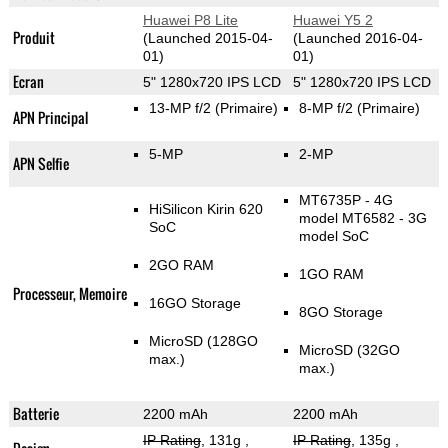
Huawei P8 Lite
Huawei Y5 2
Produit
(Launched 2015-04-
(Launched 2016-04-
01)
01)
Ecran
5" 1280x720 IPS LCD
5" 1280x720 IPS LCD
13-MP f/2
(Primaire)
8-MP f/2
(Primaire)
APN Principal
5-MP
2-MP
APN Selfie
MT6735P - 4G
HiSilicon Kirin 620
model MT6582 - 3G
SoC
model SoC
2GO RAM
1GO RAM
Processeur, Memoire
16GO Storage
8GO Storage
MicroSD (128GO
MicroSD (32GO
max.)
max.)
Batterie
2200 mAh
2200 mAh
IP Rating
, 131g
,
IP Rating
, 135g
,