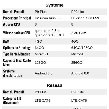
Systeme
Nom du Produit
P9 Plus
P20 Lite
Processeur Principal
HiSilicon Kirin 955
HiSilicon Kirin 659
# Cores CPU
8
8
quad-core 2.5 et
Vitesse horloge CPU
2.36 GHz
quad-core 1.8 GHz
RAM
4GO
4GO
Options de Stockage
64GO
64GO/128GO
Type Carte Mémoire
MicroSD
MicroSD
Capacité Max. Carte
128GO
256GO
Mem
Système
Android 6.0
Android 8.0
d'Exploitation
Reseau
Nom du Produit
P9 Plus
P20 Lite
Categorie LTE
LTE CAT6
LTE CAT6
(Download)