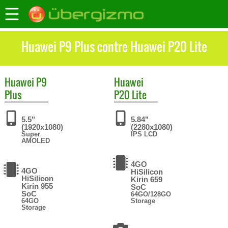
Huawei P9 Plus contre Huawei P20 Lite
Huawei
P9
Huawei
Plus
P20 Lite
5.5"
5.84"
(1920x1080)
(2280x1080)
Super
IPS LCD
AMOLED
4GO
4GO
HiSilicon
HiSilicon
Kirin 659
Kirin 955
SoC
SoC
64GO/128GO
64GO
Storage
Storage