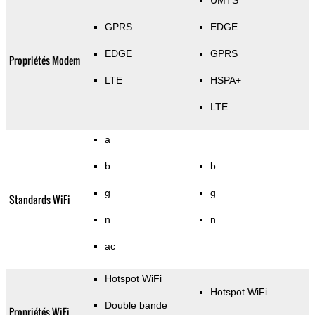
UMTS
GPRS
EDGE
EDGE
GPRS
Propriétés Modem
LTE
HSPA+
LTE
a
b
b
g
g
Standards WiFi
n
n
ac
Hotspot WiFi
Hotspot WiFi
Double bande
Propriétés WiFi