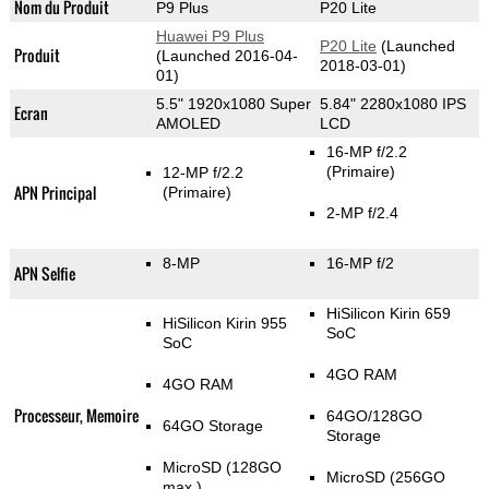
Nom du Produit
P9 Plus
P20 Lite
Huawei P9 Plus
P20 Lite
(Launched
Produit
(Launched 2016-04-
2018-03-01)
01)
5.5" 1920x1080 Super
5.84" 2280x1080 IPS
Ecran
AMOLED
LCD
16-MP f/2.2
(Primaire)
12-MP f/2.2
APN Principal
(Primaire)
2-MP f/2.4
8-MP
16-MP f/2
APN Selfie
HiSilicon Kirin 659
HiSilicon Kirin 955
SoC
SoC
4GO RAM
4GO RAM
Processeur, Memoire
64GO/128GO
64GO Storage
Storage
MicroSD (128GO
MicroSD (256GO
max.)