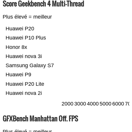
Score Geekbench 4 Multi-Thread
Plus élevé = meilleur
Huawei P20
Huawei P10 Plus
Honor 8x
Huawei nova 3i
Samsung Galaxy S7
Huawei P9
Huawei P20 Lite
Huawei nova 2i
2000
3000
4000
5000
6000
70
GFXBench Manhattan Off. FPS
Plus élevé = meilleur