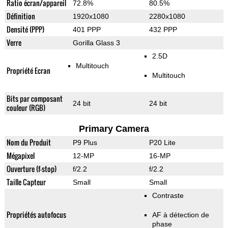
Ratio écran/appareil
72.8%
80.5%
Définition
1920x1080
2280x1080
Densité (PPP)
401 PPP
432 PPP
Verre
Gorilla Glass 3
2.5D
Multitouch
Propriété Ecran
Multitouch
Bits par composant
24 bit
24 bit
couleur (RGB)
Primary Camera
Nom du Produit
P9 Plus
P20 Lite
Mégapixel
12-MP
16-MP
Ouverture (f-stop)
f/2.2
f/2.2
Taille Capteur
Small
Small
Contraste
Propriétés autofocus
AF à détection de
phase