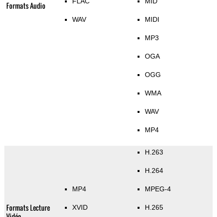
FLAC
MID
Formats Audio
WAV
MIDI
MP3
OGA
OGG
WMA
WAV
MP4
H.263
H.264
MP4
MPEG-4
Formats Lecture
XVID
H.265
Vidéo