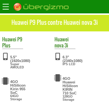
Huawei P9 Plus contre Huawei nova 3i
Huawei
P9
Huawei
Plus
nova 3i
5.5"
6.3"
(1920x1080)
(2340x1080)
Super
IPS LCD
AMOLED
4GO
4GO
Huawei
HiSilicon
HiSilicon
Kirin 955
KIRIN
SoC
710 SoC
64GO
128GO
Storage
Storage