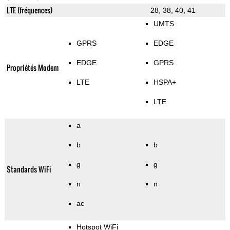
LTE (fréquences)
28, 38, 40, 41
UMTS
GPRS
EDGE
EDGE
GPRS
Propriétés Modem
LTE
HSPA+
LTE
a
b
b
g
g
Standards WiFi
n
n
ac
Hotspot WiFi