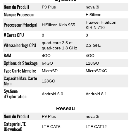
Nom du Produit
P9 Plus
nova 3i
Marque Processeur
HiSilicon
Huawei HiSilicon
Processeur Principal
HiSilicon Kirin 955
KIRIN 710
# Cores CPU
8
8
quad-core 2.5 et
Vitesse horloge CPU
2.2 GHz
quad-core 1.8 GHz
RAM
4GO
4GO
Options de Stockage
64GO
128GO
Type Carte Mémoire
MicroSD
MicroSDXC
Capacité Max. Carte
128GO
Mem
Système
Android 6.0
Android 8.1
d'Exploitation
Reseau
Nom du Produit
P9 Plus
nova 3i
Categorie LTE
LTE CAT6
LTE CAT12
(Download)