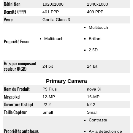
Définition
1920x1080
2340x1080
Densité (PPP)
401 PPP
409 PPP
Verre
Gorilla Glass 3
Multitouch
Multitouch
Brillant
Propriété Ecran
2.5D
Bits par composant
24 bit
24 bit
couleur (RGB)
Primary Camera
Nom du Produit
P9 Plus
nova 3i
Mégapixel
12-MP
16-MP
Ouverture (f-stop)
f/2.2
f/2.2
Taille Capteur
Small
Small
Contraste
Propriétés autofocus
AF à détection de