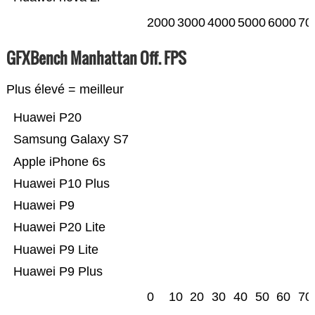
2000
3000
4000
5000
6000
70
GFXBench Manhattan Off. FPS
Plus élevé = meilleur
Huawei P20
Samsung Galaxy S7
Apple iPhone 6s
Huawei P10 Plus
Huawei P9
Huawei P20 Lite
Huawei P9 Lite
Huawei P9 Plus
0
10
20
30
40
50
60
70