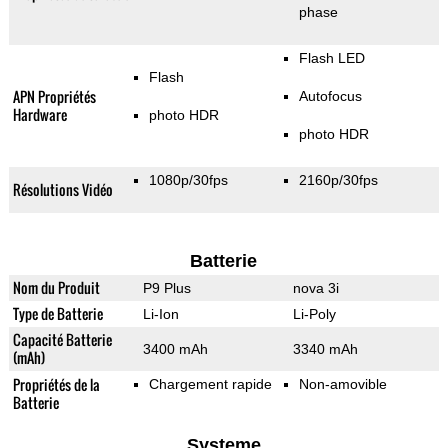
phase
Flash LED
Flash
APN Propriétés
Autofocus
Hardware
photo HDR
photo HDR
1080p/30fps
2160p/30fps
Résolutions Vidéo
Batterie
Nom du Produit
P9 Plus
nova 3i
Type de Batterie
Li-Ion
Li-Poly
Capacité Batterie
3400 mAh
3340 mAh
(mAh)
Propriétés de la
Chargement rapide
Non-amovible
Batterie
Systeme