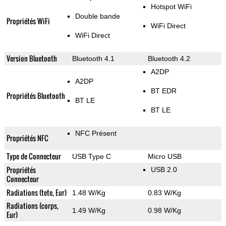
Hotspot WiFi
Double bande
Propriétés WiFi
WiFi Direct
WiFi Direct
Version Bluetooth
Bluetooth 4.1
Bluetooth 4.2
A2DP
A2DP
BT EDR
Propriétés Bluetooth
BT LE
BT LE
NFC Présent
Propriétés NFC
Type de Connecteur
USB Type C
Micro USB
Propriétés
USB 2.0
Connecteur
Radiations (tete, Eur)
1.48 W/Kg
0.83 W/Kg
Radiations (corps,
1.49 W/Kg
0.98 W/Kg
Eur)