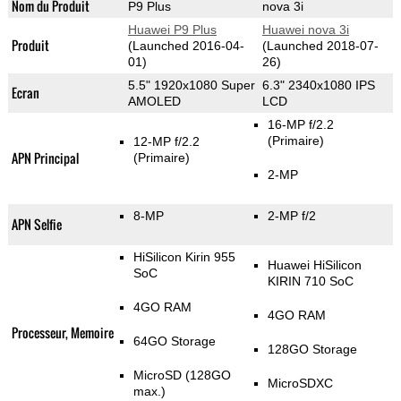
Nom du Produit
P9 Plus
nova 3i
Huawei P9 Plus
Huawei nova 3i
Produit
(Launched 2016-04-
(Launched 2018-07-
01)
26)
5.5" 1920x1080 Super
6.3" 2340x1080 IPS
Ecran
AMOLED
LCD
16-MP f/2.2
(Primaire)
12-MP f/2.2
APN Principal
(Primaire)
2-MP
8-MP
2-MP f/2
APN Selfie
HiSilicon Kirin 955
Huawei HiSilicon
SoC
KIRIN 710 SoC
4GO RAM
4GO RAM
Processeur, Memoire
64GO Storage
128GO Storage
MicroSD (128GO
MicroSDXC
max.)