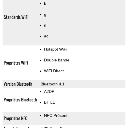
b
g
Standards WiFi
n
ac
Hotspot WiFi
Double bande
Propriétés WiFi
WiFi Direct
Version Bluetooth
Bluetooth 4.1
A2DP
Propriétés Bluetooth
BT LE
NFC Présent
Propriétés NFC