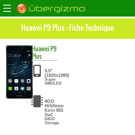
Huawei P9 Plus : Fiche Technique
Huawei
P9
Plus
5.5"
(1920x1080)
Super
AMOLED
4GO
HiSilicon
Kirin 955
SoC
64GO
Storage