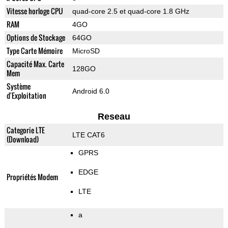
Vitesse horloge CPU
quad-core 2.5 et quad-core 1.8 GHz
RAM
4GO
Options de Stockage
64GO
Type Carte Mémoire
MicroSD
Capacité Max. Carte
128GO
Mem
Système
Android 6.0
d'Exploitation
Reseau
Categorie LTE
LTE CAT6
(Download)
GPRS
EDGE
Propriétés Modem
LTE
a