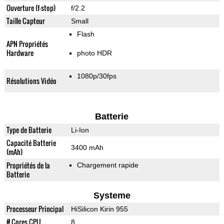
Ouverture (f-stop)
f/2.2
Taille Capteur
Small
Flash
APN Propriétés
Hardware
photo HDR
1080p/30fps
Résolutions Vidéo
Batterie
Type de Batterie
Li-Ion
Capacité Batterie
3400 mAh
(mAh)
Propriétés de la
Chargement rapide
Batterie
Systeme
Processeur Principal
HiSilicon Kirin 955
# Cores CPU
8