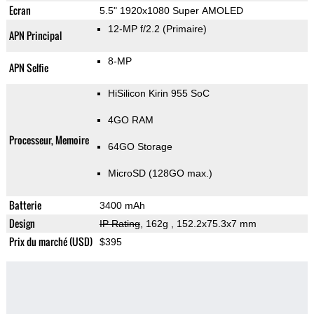
Ecran
5.5" 1920x1080 Super AMOLED
12-MP f/2.2
(Primaire)
APN Principal
8-MP
APN Selfie
HiSilicon Kirin 955 SoC
4GO RAM
Processeur, Memoire
64GO Storage
MicroSD (128GO max.)
Batterie
3400 mAh
Design
IP Rating
, 162g
, 152.2x75.3x7 mm
Prix du marché (USD)
$395