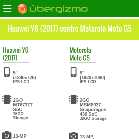
Huawei Y6 (2017) contre Motorola Moto G5
Huawei
Y6
Motorola
(2017)
Moto G5
5"
5"
(1280x720)
(1920x1080)
IPS LCD
IPS LCD
2GO
2GO
MT6737T
MSM8937
SoC
Snapdragon
16GO
430 SoC
Storage
32GO Storage
13-MP
13-MP,