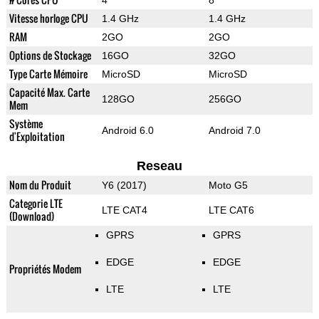
4
8
Vitesse horloge CPU
1.4 GHz
1.4 GHz
RAM
2GO
2GO
Options de Stockage
16GO
32GO
Type Carte Mémoire
MicroSD
MicroSD
Capacité Max. Carte
128GO
256GO
Mem
Système
Android 6.0
Android 7.0
d'Exploitation
Reseau
Nom du Produit
Y6 (2017)
Moto G5
Categorie LTE
LTE CAT4
LTE CAT6
(Download)
GPRS
GPRS
EDGE
EDGE
Propriétés Modem
LTE
LTE