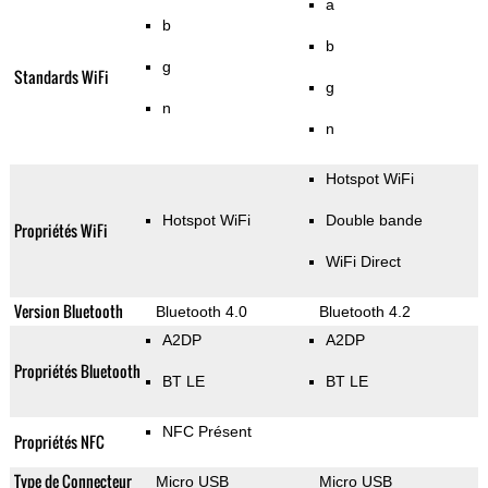
a
b
b
g
Standards WiFi
g
n
n
Hotspot WiFi
Hotspot WiFi
Double bande
Propriétés WiFi
WiFi Direct
Version Bluetooth
Bluetooth 4.0
Bluetooth 4.2
A2DP
A2DP
Propriétés Bluetooth
BT LE
BT LE
NFC Présent
Propriétés NFC
Type de Connecteur
Micro USB
Micro USB