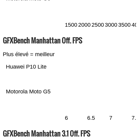
1500
2000
2500
3000
3500
40
GFXBench Manhattan Off. FPS
Plus élevé = meilleur
Huawei P10 Lite
Motorola Moto G5
6
6.5
7
7.
GFXBench Manhattan 3.1 Off. FPS