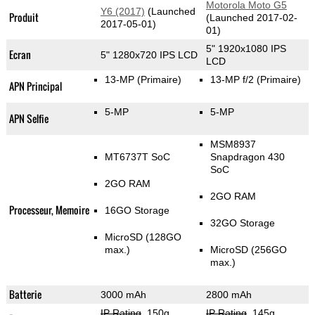
Motorola Moto G5
Y6 (2017)
(Launched
Produit
(Launched 2017-02-
2017-05-01)
01)
5" 1920x1080 IPS
Ecran
5" 1280x720 IPS LCD
LCD
13-MP
(Primaire)
13-MP f/2
(Primaire)
APN Principal
5-MP
5-MP
APN Selfie
MSM8937
MT6737T SoC
Snapdragon 430
SoC
2GO RAM
2GO RAM
Processeur, Memoire
16GO Storage
32GO Storage
MicroSD (128GO
max.)
MicroSD (256GO
max.)
Batterie
3000 mAh
2800 mAh
IP Rating
, 150g
,
IP Rating
, 145g
,