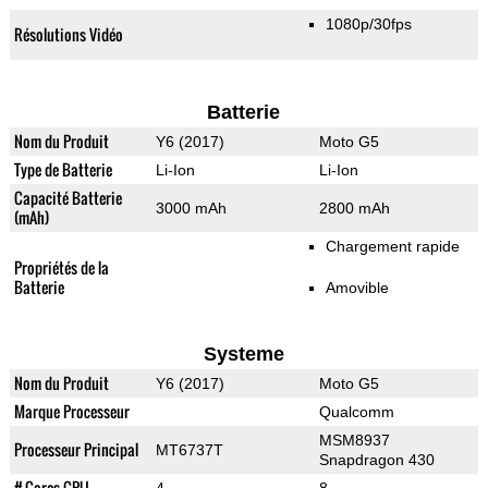
1080p/30fps
Résolutions Vidéo
Batterie
Nom du Produit
Y6 (2017)
Moto G5
Type de Batterie
Li-Ion
Li-Ion
Capacité Batterie
3000 mAh
2800 mAh
(mAh)
Chargement rapide
Propriétés de la
Batterie
Amovible
Systeme
Nom du Produit
Y6 (2017)
Moto G5
Marque Processeur
Qualcomm
MSM8937
Processeur Principal
MT6737T
Snapdragon 430
# Cores CPU