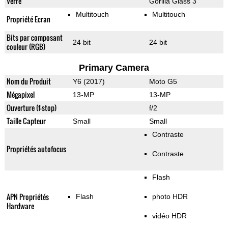
Verre
Gorilla Glass 3
Multitouch
Multitouch
Propriété Ecran
Bits par composant
24 bit
24 bit
couleur (RGB)
Primary Camera
Nom du Produit
Y6 (2017)
Moto G5
Mégapixel
13-MP
13-MP
Ouverture (f-stop)
f/2
Taille Capteur
Small
Small
Contraste
Propriétés autofocus
Contraste
Flash
APN Propriétés
Flash
photo HDR
Hardware
vidéo HDR