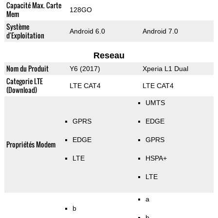
Capacité Max. Carte
128GO
Mem
Système
Android 6.0
Android 7.0
d'Exploitation
Reseau
Nom du Produit
Y6 (2017)
Xperia L1 Dual
Categorie LTE
LTE CAT4
LTE CAT4
(Download)
UMTS
GPRS
EDGE
EDGE
GPRS
Propriétés Modem
LTE
HSPA+
LTE
a
b
b