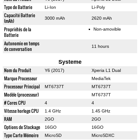
Type de Batterie
Li-Ion
Li-Poly
Capacité Batterie
3000 mAh
2620 mAh
(mAh)
Propriétés de la
Non-amovible
Batterie
Autonomie en temps
11 hours
de conversation
Systeme
Nom du Produit
Y6 (2017)
Xperia L1 Dual
Marque Processeur
MediaTek
Processeur Principal
MT6737T
MT6737T
Modèle (processeur)
MT6737T
# Cores CPU
4
4
Vitesse horloge CPU
1.4 GHz
1.45 GHz
RAM
2GO
2GO
Options de Stockage
16GO
16GO
Type Carte Mémoire
MicroSD
MicroSDXC