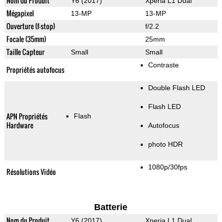
Nom du Produit
Y6 (2017)
Xperia L1 Dual
Mégapixel
13-MP
13-MP
Ouverture (f-stop)
f/2.2
Focale (35mm)
25mm
Taille Capteur
Small
Small
Contraste
Propriétés autofocus
Double Flash LED
Flash LED
APN Propriétés
Flash
Hardware
Autofocus
photo HDR
1080p/30fps
Résolutions Vidéo
Batterie
Nom du Produit
Y6 (2017)
Xperia L1 Dual