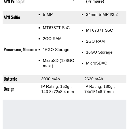
APN Principal
(Primaire)
5-MP
24mm 5-MP f/2.2
APN Selfie
MT6737T SoC
MT6737T SoC
2GO RAM
2GO RAM
Processeur, Memoire
16GO Storage
16GO Storage
MicroSD (128GO
MicroSDXC
max.)
Batterie
3000 mAh
2620 mAh
IP Rating
, 150g
,
IP Rating
, 180g
,
Design
143.8x72x8.4 mm
74x151x8.7 mm