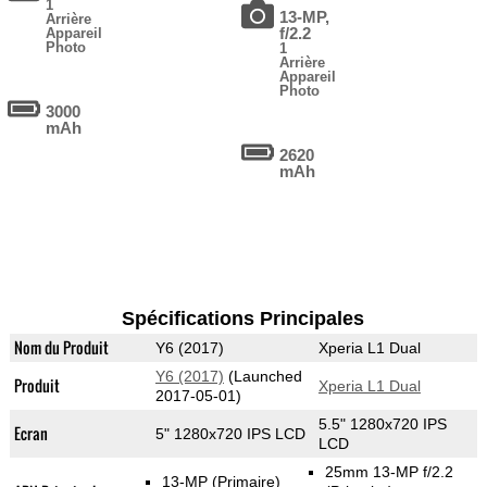
1
13-MP,
Arrière
f/2.2
Appareil
Photo
1
Arrière
Appareil
Photo
3000
mAh
2620
mAh
Spécifications Principales
Nom du Produit
Y6 (2017)
Xperia L1 Dual
Y6 (2017)
(Launched
Produit
Xperia L1 Dual
2017-05-01)
5.5" 1280x720 IPS
Ecran
5" 1280x720 IPS LCD
LCD
25mm 13-MP f/2.2
13-MP
(Primaire)