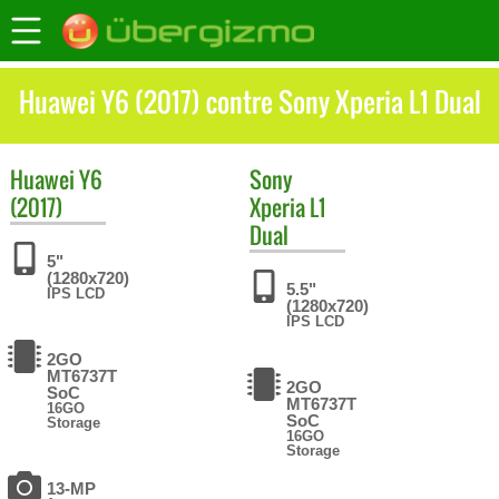
Huawei Y6 (2017) contre Sony Xperia L1 Dual
Huawei
Y6
Sony
(2017)
Xperia L1
Dual
5"
(1280x720)
5.5"
IPS LCD
(1280x720)
IPS LCD
2GO
MT6737T
2GO
SoC
MT6737T
16GO
SoC
Storage
16GO
Storage
13-MP