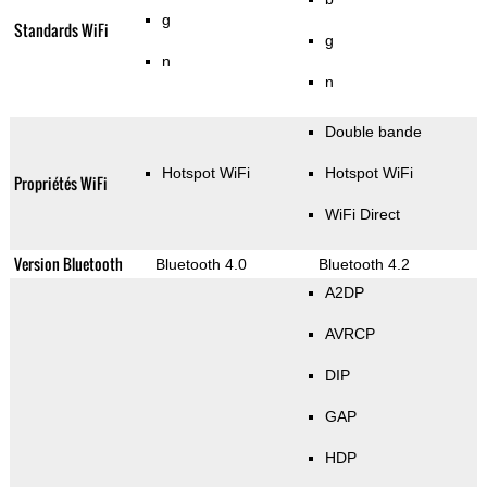
g
Standards WiFi
g
n
n
Double bande
Hotspot WiFi
Hotspot WiFi
Propriétés WiFi
WiFi Direct
Version Bluetooth
Bluetooth 4.0
Bluetooth 4.2
A2DP
AVRCP
DIP
GAP
HDP