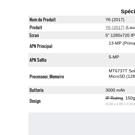
Spéci
Nom du Produit
Y6 (2017)
Produit
Y6 (2017)
(Lau
Ecran
5" 1280x720 I
13-MP
(Prima
APN Principal
5-MP
APN Selfie
MT6737T So
Processeur, Memoire
MicroSD (12
Batterie
3000 mAh
IP Rating
, 150
Design
(5.66 x 2.83 x 0.33 