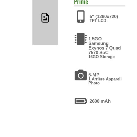
Prime
5" (1280x720)
TFT LCD
1.5GO
Samsung
Exynos 7 Quad
7570 SoC
16GO Storage
5-MP
1 Arrière Appareil
Photo
2600 mAh