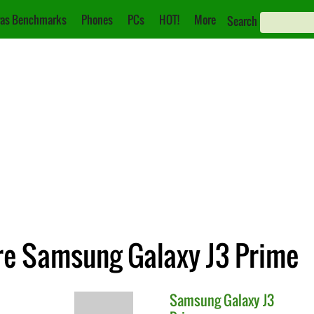
as Benchmarks
Phones
PCs
HOT!
More
Search
re Samsung Galaxy J3 Prime
Samsung
Galaxy J3