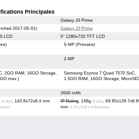
fications Principales
Galaxy J3 Prime
nched 2017-05-01)
Galaxy J3 Prime
PS LCD
5" 1280x720 TFT LCD
ire)
5-MP
(Primaire)
2-MP
C
2GO RAM
16GO Storage
Samsung Exynos 7 Quad 7570 SoC
8GO max.)
1.5GO RAM
16GO Storage
MicroSD
2600 mAh
g
, 143.8x72x8.4 mm
IP Rating
, 148g
, 69.85x139.7x8.8
(5.3oz)
(5.2oz)
mm
inches)
(2.75 x 5.50 x 0.35 inches)