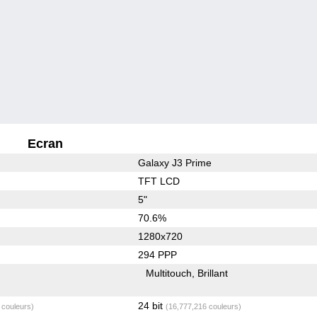
Ecran
Galaxy J3 Prime
TFT LCD
5"
70.6%
1280x720
294 PPP
Multitouch
Brillant
24 bit
 couleurs)
(16,777,216 couleurs)