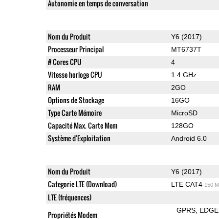
Autonomie en temps de conversation
Nom du Produit
Y6 (2017)
Processeur Principal
MT6737T
# Cores CPU
4
Vitesse horloge CPU
1.4 GHz
RAM
2GO
Options de Stockage
16GO
Type Carte Mémoire
MicroSD
Capacité Max. Carte Mem
128GO
Système d'Exploitation
Android 6.0
Nom du Produit
Y6 (2017)
Categorie LTE (Download)
LTE CAT4
150 M
LTE (fréquences)
GPRS
EDGE
Propriétés Modem