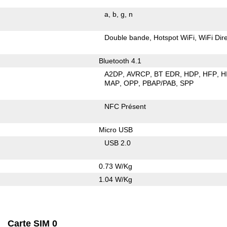
a
b
g
n
Double bande
Hotspot WiFi
WiFi Dir
Bluetooth 4.1
A2DP
AVRCP
BT EDR
HDP
HFP
H
MAP
OPP
PBAP/PAB
SPP
NFC Présent
Micro USB
USB 2.0
0.73 W/Kg
1.04 W/Kg
Carte SIM 0