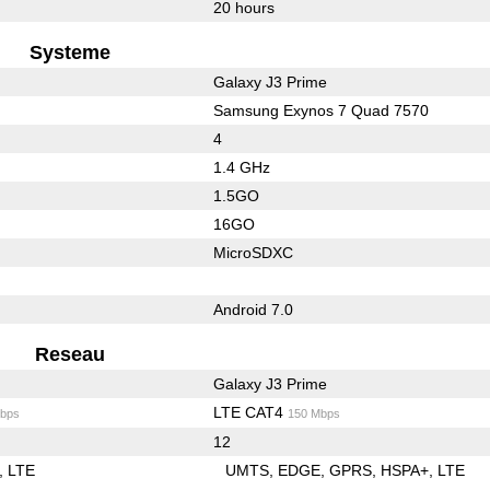
20 hours
Systeme
Galaxy J3 Prime
Samsung Exynos 7 Quad 7570
4
1.4 GHz
1.5GO
16GO
MicroSDXC
Android 7.0
Reseau
Galaxy J3 Prime
LTE CAT4
bps
150 Mbps
12
LTE
UMTS
EDGE
GPRS
HSPA+
LTE