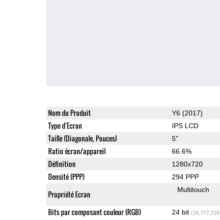
Nom du Produit
Y6 (2017)
Type d'Ecran
IPS LCD
Taille (Diagonale, Pouces)
5"
Ratio écran/appareil
66.6%
Définition
1280x720
Densité (PPP)
294 PPP
Multitouch
Propriété Ecran
Bits par composant couleur (RGB)
24 bit
(16,777,216