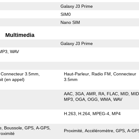
Galaxy J3 Prime
SIM0
Nano SIM
Multimedia
Galaxy J3 Prime
MP3
WAV
Connecteur 3.5mm
Haut-Parleur
Radio FM
Connecteur
it (en appel)
3.5mm
AAC
3GA
AMR
RA
FLAC
MID
MID
MP3
OGA
OGG
WMA
WAV
H.263
H.264
MPEG-4
MP4
e
Boussole
GPS
A-GPS
Proximité
Accéléromètre
GPS
A-GP
roximité