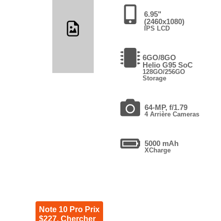
6.95"
(2460x1080)
IPS LCD
6GO/8GO
Helio G95 SoC
128GO/256GO
Storage
64-MP, f/1.79
4 Arrière Cameras
5000 mAh
XCharge
Note 10 Pro Prix
$227. Chercher