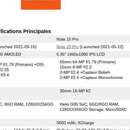
fications Principales
Note 10 Pro
unched 2021-09-15)
Note 10 Pro
(Launched 2021-05-12)
080 AMOLED
6.95" 2460x1080 IPS LCD
56mm 64-MP f/1.79
(Primaire)
 f/1.79
(Primaire)
+OIS
10mm 8-MP f/2.2
/2.25
2-MP f/2.4
+Capteur Bokeh
f/3.4
2-MP f/2.4
+Capteur Monochrome
30mm 16-MP f/2
C
8GO RAM
128GO/256GO
Helio G95 SoC
6GO/8GO RAM
128GO/256GO Storage
MicroSDXC
)
5000 mAh, XCharge