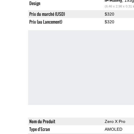
IP Rating
, 193
Design
(6.46 x 2.98 x 0.31 
Prix du marché (USD)
$320
Prix (au Lancement)
$320
Nom du Produit
Zero X Pro
Type d'Ecran
AMOLED