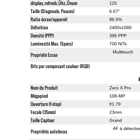
display_refresh_Ühz_Ünum
120
Taille (Diagonale, Pouces)
6.67"
Ratio écran/appareil
86.5%
Définition
2400x1080
Densité (PPP)
395 PPP
Luminosité Max. (Specs)
700 NITs
Multitouch
Propriété Ecran
Bits par composant couleur (RGB)
Nom du Produit
Zero X Pro
Mégapixel
108-MP
Ouverture (f-stop)
f/1.79
Focale (35mm)
23mm
Taille Capteur
Grand
AF à détecti
Propriétés autofocus