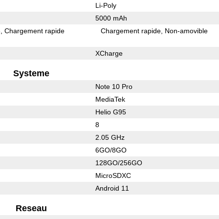
Li-Poly
5000 mAh
e
Chargement rapide
Chargement rapide
Non-amovible
XCharge
Systeme
Note 10 Pro
MediaTek
Helio G95
8
2.05 GHz
6GO/8GO
128GO/256GO
MicroSDXC
Android 11
Reseau