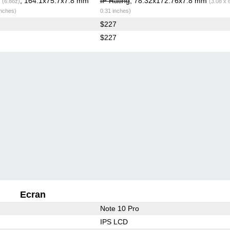
g
, 164.1x75.7x7.8 mm
IP Rating
, 78.32x172.76x7.8 mm
(6.8oz)
(3.08 x 
inches)
0.31 inches)
$227
$227
Ecran
Note 10 Pro
IPS LCD