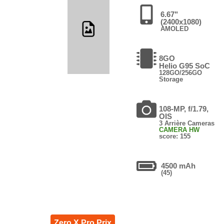
6.67"
(2400x1080)
AMOLED
8GO
Helio G95 SoC
128GO/256GO
Storage
108-MP, f/1.79,
OIS
3 Arrière Cameras
CAMERA HW
score: 155
4500 mAh
(45)
Zero X Pro Prix