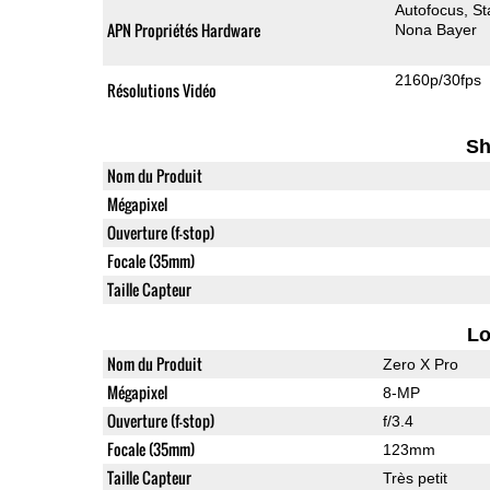
Autofocus
St
APN Propriétés Hardware
Nona Bayer
2160p/30fps
Résolutions Vidéo
Sh
Nom du Produit
Mégapixel
Ouverture (f-stop)
Focale (35mm)
Taille Capteur
L
Nom du Produit
Zero X Pro
Mégapixel
8-MP
Ouverture (f-stop)
f/3.4
Focale (35mm)
123mm
Taille Capteur
Très petit