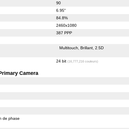
90
6.95"
84.8%
2460x1080
387 PPP
Multitouch
Brillant
2.5D
24 bit
(16,777,216 couleurs)
Primary Camera
on de phase