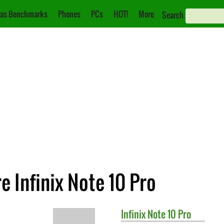
as Benchmarks
Phones
PCs
HOT!
More
Search
re Infinix Note 10 Pro
Infinix
Note 10 Pro