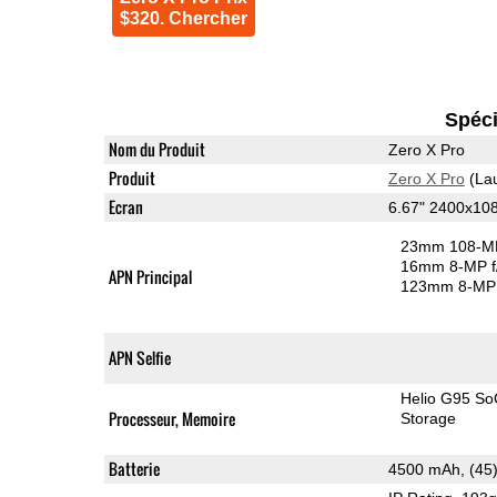
$320. Chercher
Spéci
Nom du Produit
Zero X Pro
Produit
Zero X Pro
(La
Ecran
6.67" 2400x1
23mm 108-MP
16mm 8-MP f
APN Principal
123mm 8-MP 
APN Selfie
Helio G95 So
Processeur, Memoire
Storage
Batterie
4500 mAh, (45