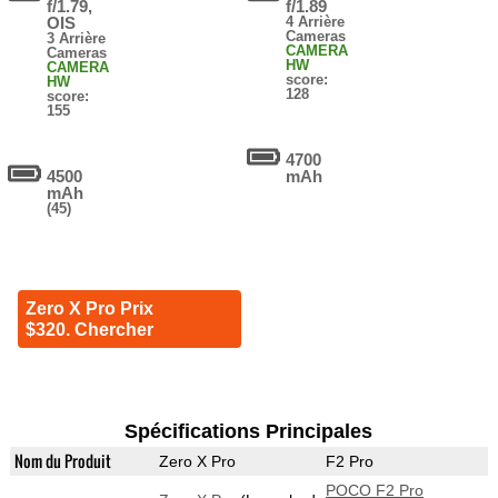
f/1.79,
f/1.89
OIS
4 Arrière
Cameras
3 Arrière
CAMERA
Cameras
HW
CAMERA
score:
HW
128
score:
155
4700
4500
mAh
mAh
(45)
Zero X Pro Prix
$320. Chercher
Spécifications Principales
Nom du Produit
Zero X Pro
F2 Pro
POCO F2 Pro