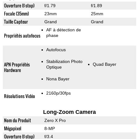
Ouverture (f-stop)
f/1.79
f/1.89
Focale (35mm)
23mm
25mm
Taille Capteur
Grand
Grand
AF à détection de
Propriétés autofocus
phase
Autofocus
Stabilization Photo
APN Propriétés
Quad Bayer
Optique
Hardware
Nona Bayer
2160p/30fps
Résolutions Vidéo
Long-Zoom Camera
Nom du Produit
Zero X Pro
Mégapixel
8-MP
Ouverture (f-stop)
f/3.4