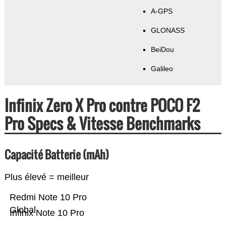
A-GPS
GLONASS
BeiDou
Galileo
Infinix Zero X Pro contre POCO F2
Pro Specs & Vitesse Benchmarks
Capacité Batterie (mAh)
Plus élevé = meilleur
Redmi Note 10 Pro
Global
Infinix Note 10 Pro