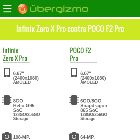
Infinix Zero X Pro contre POCO F2 Pro
Infinix
POCO
F2
Zero X Pro
Pro
6.67"
6.67"
(2400x1080)
(2400x1080)
AMOLED
AMOLED
8GO
6GO/8GO
Helio G95
Snapdragon
SoC
865 SoC
128GO/256GO
128GO/256GO
Storage
Storage
108-MP,
64-MP,