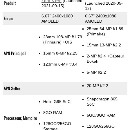
Zero X Pro
(Launched
Produit
(Launched 2020-05-
2021-09-15)
12)
6.67" 2400x1080
6.67" 2400x1080
Ecran
AMOLED
AMOLED
25mm 64-MP f/1.89
(Primaire)
23mm 108-MP f/1.79
(Primaire)
+OIS
15mm 13-MP f/2.2
APN Principal
16mm 8-MP f/2.25
2-MP f/2.4
+Capteur
Bokeh
123mm 8-MP f/3.4
5-MP f/2.2
20-MP f/2.2
APN Selfie
Snapdragon 865
Helio G95 SoC
SoC
8GO RAM
6GO/8GO RAM
Processeur, Memoire
128GO/256GO
128GO/256GO
Storage