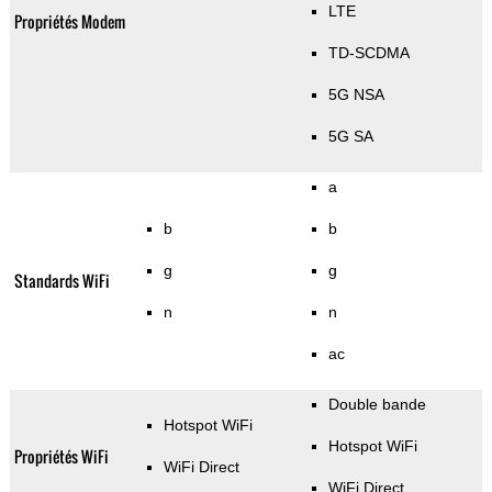
LTE
Propriétés Modem
TD-SCDMA
5G NSA
5G SA
a
b
b
g
g
Standards WiFi
n
n
ac
Double bande
Hotspot WiFi
Hotspot WiFi
Propriétés WiFi
WiFi Direct
WiFi Direct