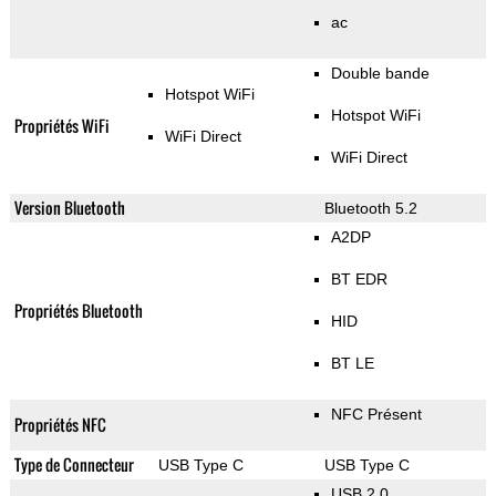
ac
Double bande
Hotspot WiFi
Hotspot WiFi
Propriétés WiFi
WiFi Direct
WiFi Direct
Version Bluetooth
Bluetooth 5.2
A2DP
BT EDR
Propriétés Bluetooth
HID
BT LE
NFC Présent
Propriétés NFC
Type de Connecteur
USB Type C
USB Type C
USB 2.0