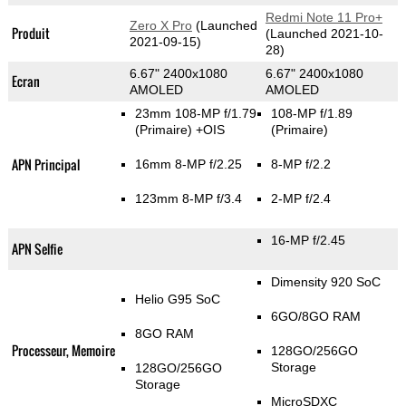
Redmi Note 11 Pro+
Zero X Pro
(Launched
Produit
(Launched 2021-10-
2021-09-15)
28)
6.67" 2400x1080
6.67" 2400x1080
Ecran
AMOLED
AMOLED
23mm 108-MP f/1.79
108-MP f/1.89
(Primaire)
+OIS
(Primaire)
APN Principal
16mm 8-MP f/2.25
8-MP f/2.2
123mm 8-MP f/3.4
2-MP f/2.4
16-MP f/2.45
APN Selfie
Dimensity 920 SoC
Helio G95 SoC
6GO/8GO RAM
8GO RAM
Processeur, Memoire
128GO/256GO
Storage
128GO/256GO
Storage
MicroSDXC