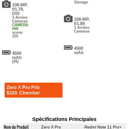
Storage
108-MP,
f/1.79,
OIS
3 Arrière
108-MP,
Cameras
f/1.89
CAMERA
3 Arrière
HW
Cameras
score:
155
4500
mAh
4500
mAh
(45)
Zero X Pro Prix
$320. Chercher
Spécifications Principales
Nom du Produit
Zero X Pro
Redmi Note 11 Pro+