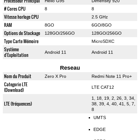
Processeur Principal
Helio G95
Dimensity 920
# Cores CPU
8
8
Vitesse horloge CPU
2.5 GHz
RAM
8GO
6GO/8GO
Options de Stockage
128GO/256GO
128GO/256GO
Type Carte Mémoire
MicroSDXC
Système
Android 11
Android 11
d'Exploitation
Reseau
Nom du Produit
Zero X Pro
Redmi Note 11 Pro+
Categorie LTE
LTE CAT12
(Download)
1, 18, 19, 2, 26, 3, 34,
LTE (fréquences)
38, 39, 4, 40, 41, 5, 7,
8
UMTS
EDGE