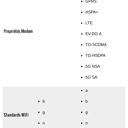
GPRS
HSPA+
LTE
Propriétés Modem
EV-DO A
TD-SCDMA
TD-HSDPA
5G NSA
5G SA
a
b
b
g
g
Standards WiFi
n
n