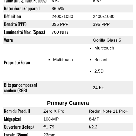
Taille (Diagonale, Pouces)
6.67"
6.67"
Ratio écran/appareil
86.5%
Définition
2400x1080
2400x1080
Densité (PPP)
395 PPP
395 PPP
Luminosité Max. (Specs)
700 NITs
Verre
Gorilla Glass 5
Multitouch
Multitouch
Brillant
Propriété Ecran
2.5D
Bits par composant
24 bit
couleur (RGB)
Primary Camera
Nom du Produit
Zero X Pro
Redmi Note 11 Pro+
Mégapixel
108-MP
8-MP
Ouverture (f-stop)
f/1.79
f/2.2
Focale (35mm)
23mm