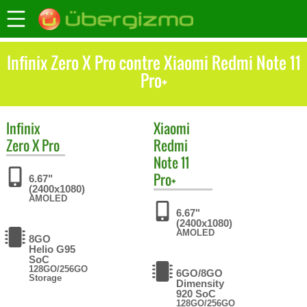
Infinix Zero X Pro contre Xiaomi Redmi Note 11
Pro+
Infinix
Xiaomi
Zero X Pro
Redmi
Note 11
Pro+
6.67"
(2400x1080)
AMOLED
6.67"
(2400x1080)
AMOLED
8GO
Helio G95
SoC
128GO/256GO
6GO/8GO
Storage
Dimensity
920 SoC
128GO/256GO