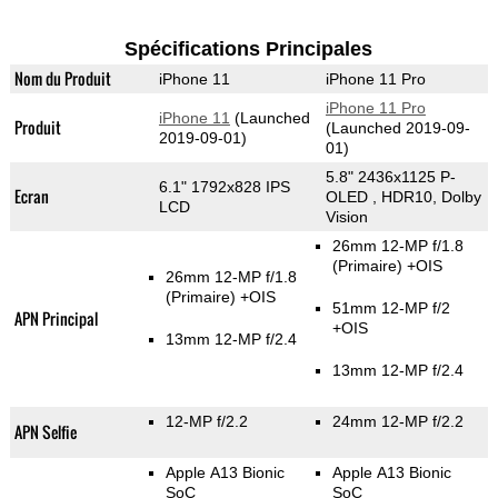
Spécifications Principales
Nom du Produit
iPhone 11
iPhone 11 Pro
iPhone 11 Pro
iPhone 11
(Launched
Produit
(Launched 2019-09-
2019-09-01)
01)
5.8" 2436x1125 P-
6.1" 1792x828 IPS
Ecran
OLED , HDR10, Dolby
LCD
Vision
26mm 12-MP f/1.8
(Primaire)
+OIS
26mm 12-MP f/1.8
(Primaire)
+OIS
51mm 12-MP f/2
APN Principal
+OIS
13mm 12-MP f/2.4
13mm 12-MP f/2.4
12-MP f/2.2
24mm 12-MP f/2.2
APN Selfie
Apple A13 Bionic
Apple A13 Bionic
SoC
SoC