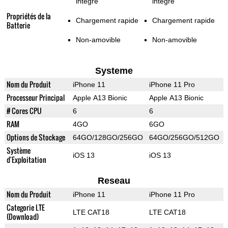
intégré
intégré
Propriétés de la
Chargement rapide
Chargement rapide
Batterie
Non-amovible
Non-amovible
Systeme
Nom du Produit
iPhone 11
iPhone 11 Pro
Processeur Principal
Apple A13 Bionic
Apple A13 Bionic
# Cores CPU
6
6
RAM
4GO
6GO
Options de Stockage
64GO/128GO/256GO
64GO/256GO/512GO
Système
iOS 13
iOS 13
d'Exploitation
Reseau
Nom du Produit
iPhone 11
iPhone 11 Pro
Categorie LTE
LTE CAT18
LTE CAT18
(Download)