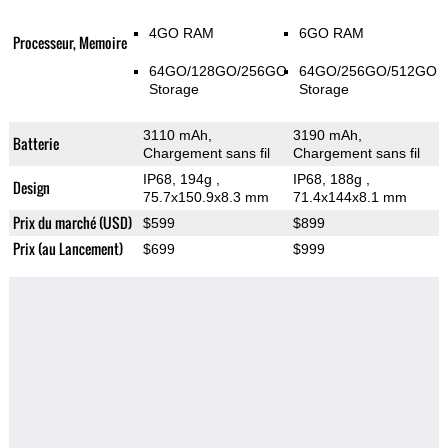
4GO RAM
6GO RAM
Processeur, Memoire
64GO/128GO/256GO
64GO/256GO/512GO
Storage
Storage
3110 mAh,
3190 mAh,
Batterie
Chargement sans fil
Chargement sans fil
IP68, 194g
,
IP68, 188g
,
Design
75.7x150.9x8.3 mm
71.4x144x8.1 mm
Prix du marché (USD)
$599
$899
Prix (au Lancement)
$699
$999