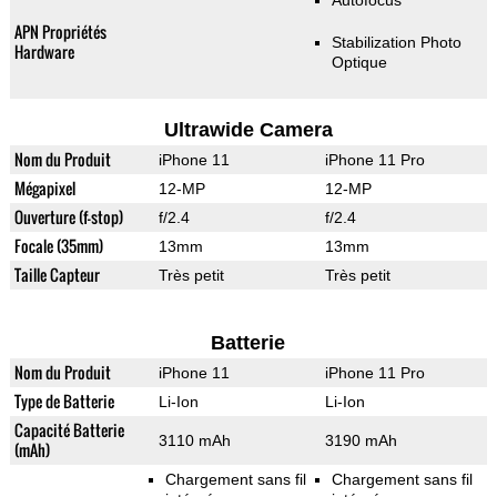
Autofocus
APN Propriétés
Stabilization Photo
Hardware
Optique
Ultrawide Camera
Nom du Produit
iPhone 11
iPhone 11 Pro
Mégapixel
12-MP
12-MP
Ouverture (f-stop)
f/2.4
f/2.4
Focale (35mm)
13mm
13mm
Taille Capteur
Très petit
Très petit
Batterie
Nom du Produit
iPhone 11
iPhone 11 Pro
Type de Batterie
Li-Ion
Li-Ion
Capacité Batterie
3110 mAh
3190 mAh
(mAh)
Chargement sans fil
Chargement sans fil