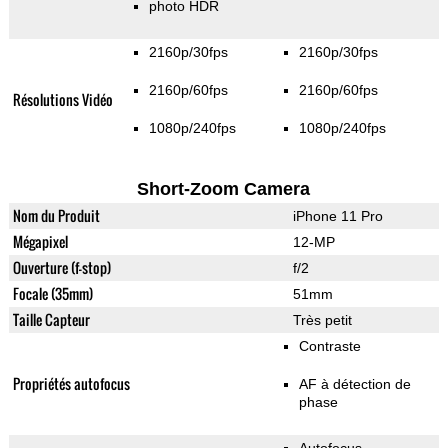
photo HDR
2160p/30fps
2160p/30fps
2160p/60fps
2160p/60fps
Résolutions Vidéo
1080p/240fps
1080p/240fps
Short-Zoom Camera
Nom du Produit
iPhone 11 Pro
Mégapixel
12-MP
Ouverture (f-stop)
f/2
Focale (35mm)
51mm
Taille Capteur
Très petit
Contraste
Propriétés autofocus
AF à détection de
phase