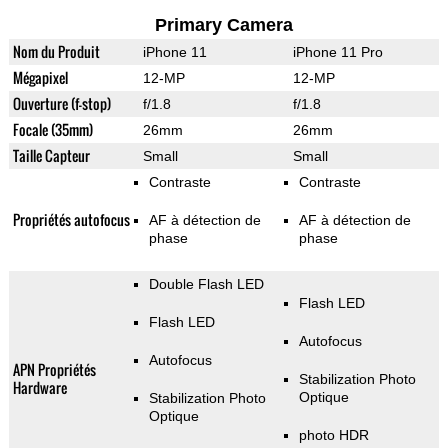
Primary Camera
Nom du Produit
iPhone 11
iPhone 11 Pro
Mégapixel
12-MP
12-MP
Ouverture (f-stop)
f/1.8
f/1.8
Focale (35mm)
26mm
26mm
Taille Capteur
Small
Small
Contraste
Contraste
Propriétés autofocus
AF à détection de
AF à détection de
phase
phase
Double Flash LED
Flash LED
Flash LED
Autofocus
Autofocus
APN Propriétés
Stabilization Photo
Hardware
Optique
Stabilization Photo
Optique
photo HDR