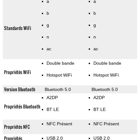
a
a
b
b
g
g
Standards WiFi
n
n
ac
ac
Double bande
Double bande
Propriétés WiFi
Hotspot WiFi
Hotspot WiFi
Version Bluetooth
Bluetooth 5.0
Bluetooth 5.0
A2DP
A2DP
Propriétés Bluetooth
BT LE
BT LE
NFC Présent
NFC Présent
Propriétés NFC
Propriétés
USB 2.0
USB 2.0