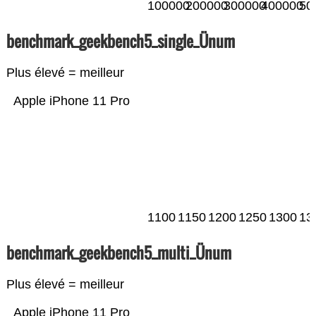
100000
200000
300000
400000
50
benchmark_geekbench5_single_Ünum
Plus élevé = meilleur
Apple iPhone 11 Pro
1100
1150
1200
1250
1300
13
benchmark_geekbench5_multi_Ünum
Plus élevé = meilleur
Apple iPhone 11 Pro