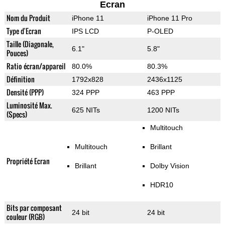
Ecran
Nom du Produit
iPhone 11
iPhone 11 Pro
Type d'Ecran
IPS LCD
P-OLED
Taille (Diagonale,
6.1"
5.8"
Pouces)
Ratio écran/appareil
80.0%
80.3%
Définition
1792x828
2436x1125
Densité (PPP)
324 PPP
463 PPP
Luminosité Max.
625 NITs
1200 NITs
(Specs)
Multitouch
Multitouch
Brillant
Propriété Ecran
Brillant
Dolby Vision
HDR10
Bits par composant
24 bit
24 bit
couleur (RGB)