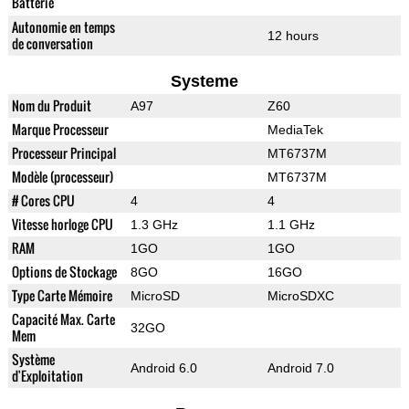
Batterie
Autonomie en temps
12 hours
de conversation
Systeme
Nom du Produit
A97
Z60
Marque Processeur
MediaTek
Processeur Principal
MT6737M
Modèle (processeur)
MT6737M
# Cores CPU
4
4
Vitesse horloge CPU
1.3 GHz
1.1 GHz
RAM
1GO
1GO
Options de Stockage
8GO
16GO
Type Carte Mémoire
MicroSD
MicroSDXC
Capacité Max. Carte
32GO
Mem
Système
Android 6.0
Android 7.0
d'Exploitation