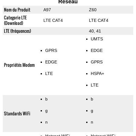
Reseau
Nom du Produit
A97
Z60
Categorie LTE
LTE CAT4
LTE CAT4
(Download)
LTE (fréquences)
40, 41
UMTS
GPRS
EDGE
EDGE
GPRS
Propriétés Modem
LTE
HSPA+
LTE
b
b
g
g
Standards WiFi
n
n