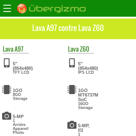
Lava A97 contre Lava Z60
Lava
A97
Lava
Z60
5"
5"
(854x480)
(854x480)
TFT LCD
IPS LCD
1GO
1GO
8GO
MT6737M
Storage
SoC
16GO
Storage
5-MP
1
Arrière
5-MP,
Appareil
f/2
Photo
1