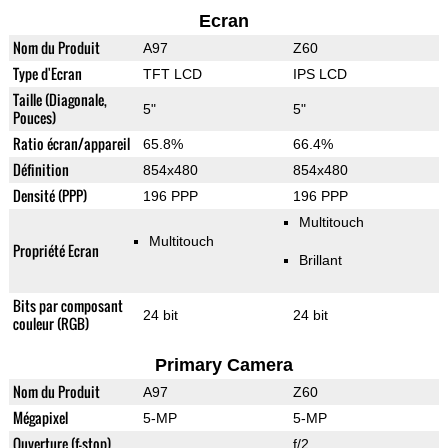
Ecran
Nom du Produit
A97
Z60
Type d'Ecran
TFT LCD
IPS LCD
Taille (Diagonale,
5"
5"
Pouces)
Ratio écran/appareil
65.8%
66.4%
Définition
854x480
854x480
Densité (PPP)
196 PPP
196 PPP
Multitouch
Multitouch
Propriété Ecran
Brillant
Bits par composant
24 bit
24 bit
couleur (RGB)
Primary Camera
Nom du Produit
A97
Z60
Mégapixel
5-MP
5-MP
Ouverture (f-stop)
f/2