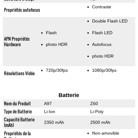
Contraste
Propriétés autofocus
Double Flash LED
Flash
Flash LED
APN Propriétés
Hardware
photo HDR
Autofocus
photo HDR
720p/30fps
1080p/30fps
Résolutions Vidéo
Batterie
Nom du Produit
A97
Z60
Type de Batterie
Li-Ion
Li-Poly
Capacité Batterie
2350 mAh
2500 mAh
(mAh)
Propriétés de la
Non-amovible