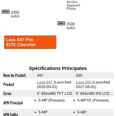
Arrière
Appareil
Photo
2350
mAh
2500
mAh
Lava A97 Prix
$170. Chercher
Spécifications Principales
Nom du Produit
A97
Z60
Lava A97
(Launched
Lava Z60
(Launched
Produit
2016-09-01)
2017-09-01)
Ecran
5" 854x480 TFT LCD
5" 854x480 IPS LCD
5-MP
(Primaire)
5-MP f/2
(Primaire)
APN Principal
5-MP
5-MP
APN Selfie