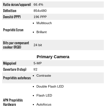
Ratio écran/appareil
66.4%
Définition
854x480
Densité (PPP)
196 PPP
Multitouch
Propriété Ecran
Brillant
Bits par composant
24 bit
couleur (RGB)
Primary Camera
Mégapixel
5-MP
Ouverture (f-stop)
f/2
Contraste
Propriétés autofocus
Double Flash LED
Flash LED
APN Propriétés
Hardware
Autofocus