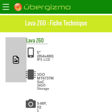
Lava Z60 : Fiche Technique
Lava
Z60
5"
(854x480)
IPS LCD
1GO
MT6737M
SoC
16GO
Storage
5-MP,
f/2
1